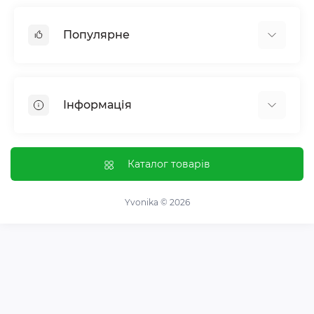
Популярне
Жіноче здоровʼя
Чоловіче здоровʼя
Інформація
Обмін речовин і вага
Контроль звичок і залежностей
Відгуки про магазин
Імунна система
Оплата і доставка
Каталог товарів
Гормональний баланс і обмін речовин
Обмін та повернення
Нервова система
Про магазин
Yvonika © 2026
Суглоби та кістки
Угода користувача
Травна система
Зворотній зв'язок
Вітаміни та мінерали
Карта сайту
Спортивні добавки