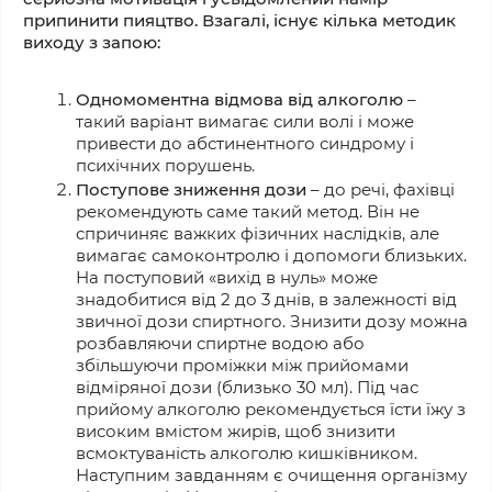
припинити пияцтво. Взагалі, існує кілька методик
виходу з запою:
Одномоментна відмова від алкоголю
–
такий варіант вимагає сили волі і може
привести до абстинентного синдрому і
психічних порушень.
Поступове зниження дози
– до речі, фахівці
рекомендують саме такий метод. Він не
спричиняє важких фізичних наслідків, але
вимагає самоконтролю і допомоги близьких.
На поступовий «вихід в нуль» може
знадобитися від 2 до 3 днів, в залежності від
звичної дози спиртного. Знизити дозу можна
розбавляючи спиртне водою або
збільшуючи проміжки між прийомами
відміряної дози (близько 30 мл). Під час
прийому алкоголю рекомендується їсти їжу з
високим вмістом жирів, щоб знизити
всмоктуваність алкоголю кишківником.
Наступним завданням є очищення організму