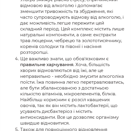
відмовою від алкоголю і допомагає
зменшити тривожність та збудження, які
часто супроводжують відмову від алкоголю, і
дає можливість легше пережити цей
складний період. Цей комплекс містить лише
натуральні компоненти, а саме: екстракти
трав люцерни, чебрецю та золототисячнику,
коренів солодки та півонії і насіння
розторопші.
Ще важливо знати, що обов'язковим є
правильне харчування
. Хоча, більшість
хворих відмовляються від їжі, але це
неправильно - необхідно змусити алкоголіка
поїсти. Їжа повинна легко перетравлюватись,
але бути збалансованою з достатньою
кількістю вітамінів, мікроелементів, білків.
Найбільш корисним є розсіл квашених
овочів, так як він містить лактобактерії, що
усувають дисбактеріоз і містить
антиоксиданти. Все це дозволяє організму
швидше відновитися.
Також для повноцінного відновлення