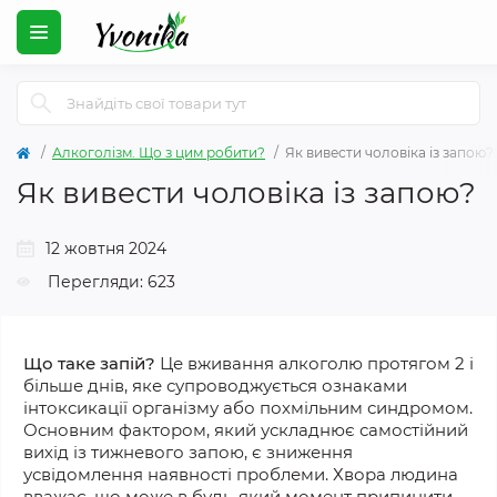
Алкоголізм. Що з цим робити?
Як вивести чоловіка із запою?
Як вивести чоловіка із запою?
12 жовтня 2024
Перегляди: 623
Що таке запій?
Це вживання алкоголю протягом 2 і
більше днів, яке супроводжується ознаками
інтоксикації організму або похмільним синдромом.
Основним фактором, який ускладнює самостійний
вихід із тижневого запою, є зниження
усвідомлення наявності проблеми. Хвора людина
вважає, що може в будь-який момент припинити