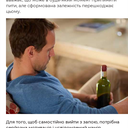
пити, але сформована залежність перешкоджає
цьому.
Для того, щоб самостійно вийти з запою, потрібна
серйозна мотивація і усвідомлений намір