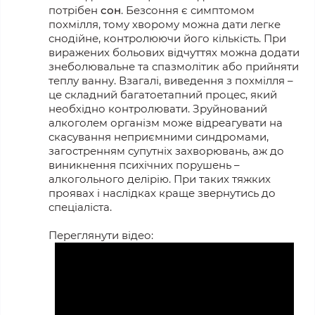
потрібен
сон
. Безсоння є симптомом
похмілля, тому хворому можна дати легке
снодійне, контролюючи його кількість. При
виражених больових відчуттях можна додати
знеболювальне та спазмолітик або прийняти
теплу ванну. Взагалі, виведення з похмілля –
це складний багатоетапний процес, який
необхідно контролювати. Зруйнований
алкоголем організм може відреагувати на
скасування неприємними синдромами,
загостренням супутніх захворювань, аж до
виникнення психічних порушень –
алкогольного делірію. При таких тяжких
проявах і наслідках краще звернутись до
спеціаліста.
Переглянути відео: