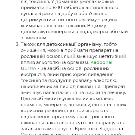
від токсинів. У домашніх умовах можна
приймати по 8-10 таблеток активованого
вугілля 3 рази на добу й обов’язково
дотримуватися питного режиму – рідина
«вимиває» шлаки і токсини. В цьому
допоможуть мінеральна вода, морси або чай
з лимоном.
Також для
детоксикації організму
, тобто
очищення, можна приймати препарат на
рослинній основі, який зменшує негативний
вплив алкоголю на організм.
Kaddonal
ULTRA
- це засіб на основі рослинних
екстрактів, який прискорює виведення
токсинів та продуктів розпаду алкоголю,
накопичених за період вживання. Препарат
зменшує навантаження на нирки та печінку.
Цей засіб містить унікальний комплекс
вітамінів, мінералів, антиоксидантів та інших
корисних речовин, що прискорюють
відновлення організму після тривалого
вживання алкоголю та суттєво покращують
загальне самопочуття. Крім того, Каддонал
Ультра знижує рівень стресу, спричинений