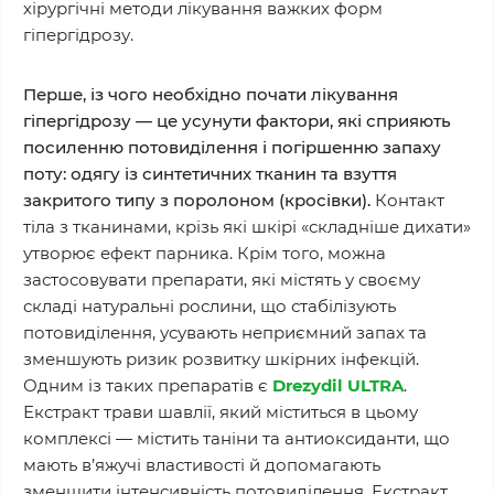
хірургічні методи лікування важких форм
гіпергідрозу.
Перше, із чого необхідно почати лікування
гіпергідрозу — це усунути фактори, які сприяють
посиленню потовиділення і погіршенню запаху
поту: одягу із синтетичних тканин та взуття
закритого типу з поролоном (кросівки).
Контакт
тіла з тканинами, крізь які шкірі «складніше дихати»
утворює ефект парника. Крім того, можна
застосовувати препарати, які містять у своєму
складі натуральні рослини, що стабілізують
потовиділення, усувають неприємний запах та
зменшують ризик розвитку шкірних інфекцій.
Одним із таких препаратів є
Drezydil ULTRA
.
Екстракт трави шавлії, який міститься в цьому
комплексі — містить таніни та антиоксиданти, що
мають в’яжучі властивості й допомагають
зменшити інтенсивність потовиділення. Екстракт