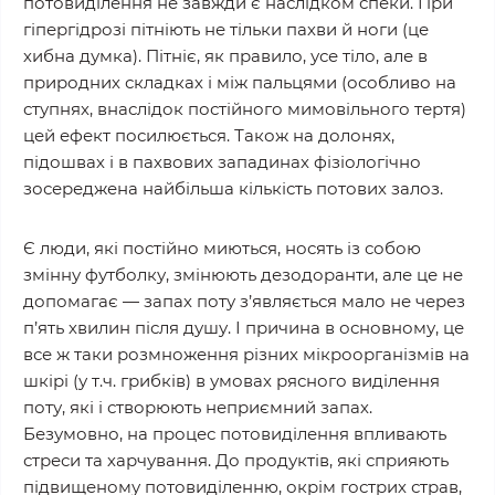
потовиділення не завжди є наслідком спеки. При
гіпергідрозі пітніють не тільки пахви й ноги (це
хибна думка). Пітніє, як правило, усе тіло, але в
природних складках і між пальцями (особливо на
ступнях, внаслідок постійного мимовільного тертя)
цей ефект посилюється. Також на долонях,
підошвах і в пахвових западинах фізіологічно
зосереджена найбільша кількість потових залоз.
Є люди, які постійно миються, носять із собою
змінну футболку, змінюють дезодоранти, але це не
допомагає — запах поту з’являється мало не через
п’ять хвилин після душу. І причина в основному, це
все ж таки розмноження різних мікроорганізмів на
шкірі (у т.ч. грибків) в умовах рясного виділення
поту, які і створюють неприємний запах.
Безумовно, на процес потовиділення впливають
стреси та харчування. До продуктів, які сприяють
підвищеному потовиділенню, окрім гострих страв,