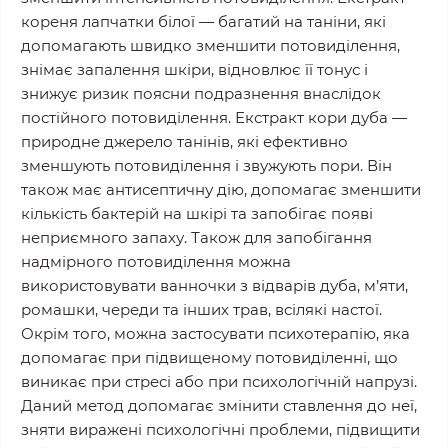
кореня лапчатки білої — багатий на таніни, які
допомагають швидко зменшити потовиділення,
знімає запалення шкіри, відновлює її тонус і
знижує ризик поясни подразнення внаслідок
постійного потовиділення. Екстракт кори дуба —
природне джерело танінів, які ефективно
зменшують потовиділення і звужують пори. Він
також має антисептичну дію, допомагає зменшити
кількість бактерій на шкірі та запобігає появі
неприємного запаху. Також для запобігання
надмірного потовиділення можна
використовувати ванночки з відварів дуба, м’яти,
ромашки, череди та інших трав, всілякі настої.
Окрім того, можна застосувати психотерапію, яка
допомагає при підвищеному потовиділенні, що
виникає при стресі або при психологічній напрузі.
Даний метод допомагає змінити ставлення до неї,
зняти виражені психологічні проблеми, підвищити