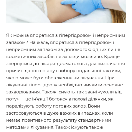
Як можна впоратися з гіпергідрозом і неприємним
запахом? На жаль, впоратися з гіпергідрозом і
неприємним запахом за допомогою одних лише
косметичних засобів не завжди можливо. Краще
звернутися до лікаря-дерматолога для визначення
причин даного стану і вибору подальшої тактики,
якою може бути обстеження чи лікування. При
лікуванні гіпергідрозу необхідно виявити основне
захворювання. Також існують, так звані «уколи від
поту» — це ін’єкції ботоксу в пахові ділянки, які
паралізують роботу потових залоз. Вони
застосовуються в дуже важких випадках, коли
немає позитивного результату стандартними
методами лікування. Також існують також