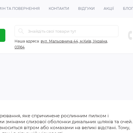
ІН ТА ПОВЕРНЕННЯ
КОНТАКТИ
ВІДГУКИ
АКЦІЇ
БЛО
Наша адреса:
вул. Мальовнича 44, м.Київ, Україна,
03164
орювання, яке
спричинене
рослинним пилком і
и змінами слизової оболонки дихальних шляхів та очей.
зноситься вітром або комахами на великі відстані. Тому,