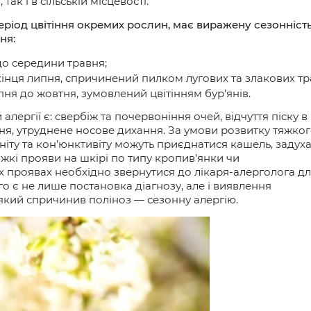
і, так і в сільській місцевості.
ріод цвітіння
окремих
рослин, має виражену сезонність
ня:
до середини травня;
кінця липня,
спричинений
пилком лугових та злакових тр
пня до жовтня, зумовлений цвітінням бур’янів.
 алергії є: свербіж та почервоніння очей, відчуття піску в
ння, утруднене носове дихання. За умови розвитку тяжко
ніту та кон’юнктивіту можуть приє
днатися к
ашель, задуха
жкі прояви на шкірі
по
типу кропив’янки чи
х проявах необхідно зве
рнутися д
о лікаря-алерголога д
го
є
не лише
постановка діагнозу, але і виявлення
який
спричинив
поліноз — сезонну алергію.