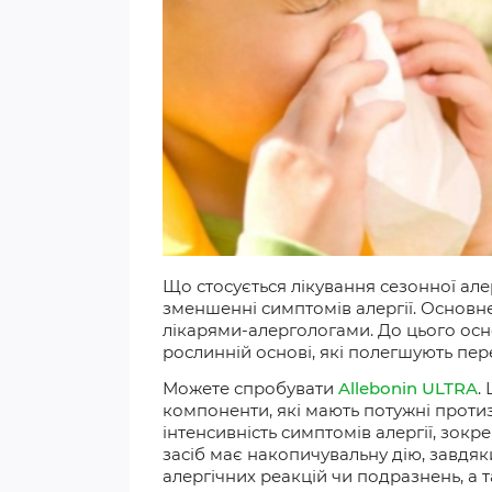
Що стосується лікування сезонної
але
зменшенні симптомів алергії. Основне 
лікарями-алергологами. До цього ос
рослинній
основі, які
полегшують переб
Можете спробувати
Allebonin ULTRA
.
компоненти, які
мають потужні проти
інтенсивність симптомів алергії,
зокр
засіб має накопичувальну дію, завдя
алергічних реакцій чи подразнень, а 