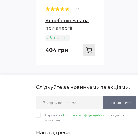
13
Аллебонін Ультра
при алергії
В наявності
404 грн
Слідкуйте за новинками та акціями:
Підпишіться
Я прочитав
Політика конфіденційності
і згоден з
вимогами
Наша адреса: