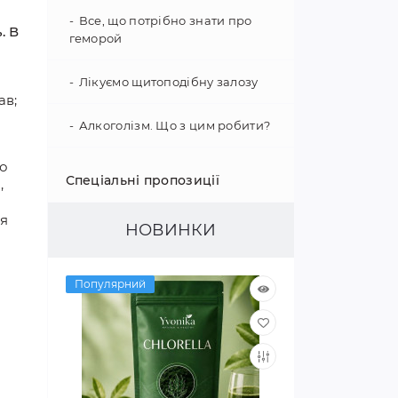
Все, що потрібно знати про
. В
геморой
Лікуємо щитоподібну залозу
ав;
Алкоголізм. Що з цим робити?
го
Зміцнення імунітету
Спеціальні пропозиції
,
Психологія поведінки
ля
НОВИНКИ
Гіпертонія - не вирок!
Популярний
Як покращити слух
Цікаві факти про наш організм
Покращуємо зір