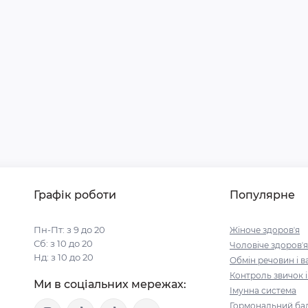
Графік роботи
Популярне
Пн-Пт: з 9 до 20
Жіноче здоровʼя
Сб: з 10 до 20
Чоловіче здоровʼя
Нд: з 10 до 20
Обмін речовин і в
Контроль звичок 
Ми в соціальних мережах:
Імунна система
Гормональний бал