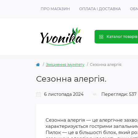
ПРО МАГАЗИН
ОПЛАТА І ДОСТАВКА
ОБМ
Каталог товарів
Зміцнення імунітету
Сезонна алергія.
Сезонна алергія.
6 листопада 2024
Перегляди: 537
Сезонна алергія — це алергічне захв
характеризується гострими запальним
Пилок — це в
більшості
білок, який ро