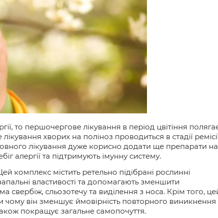
ргії, то
першочергове лікування в період цвітіння поляга
лікування хворих на поліноз проводиться в стадії ремісі
новного лікування дуже корисно додати ще препарати на
іг алергії та підтримують імунну систему.
 Цей комплекс містить ретельно підібрані рослинні
запальні властивості та допомагають зменшити
ема
свербіж, сльозотечу та виділення з носа.
Крім того, ц
е
ки чому він зменшує ймовірність повторного виникнення
також
покращує загальне самопочуття.