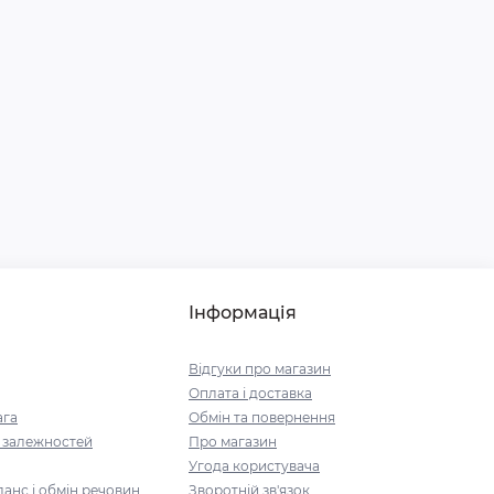
Інформація
Відгуки про магазин
Оплата і доставка
ага
Обмін та повернення
і залежностей
Про магазин
Угода користувача
анс і обмін речовин
Зворотній зв'язок