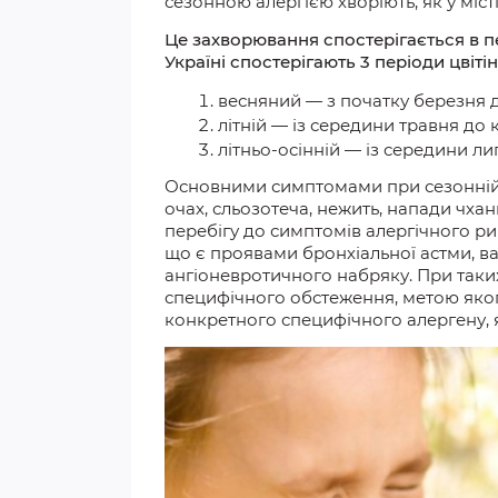
сезонною алергією хворіют
ь, як у
міст
Це захворювання спостерігається в пе
Україні спостерігають 3 періоди цвітін
весняний — з початку березня 
літній — із середини травня до 
літньо-осінній — із середини ли
Основними симптомами
при
сезонній
очах, сльозотеча, нежить, напади чха
перебігу до симптомів алергічного ри
що є проявами бронхіальної астми, ва
ангіоневротичного набряку.
При
таки
специфічного обстеження, ме
тою яко
конкретного специфічного алергену, 