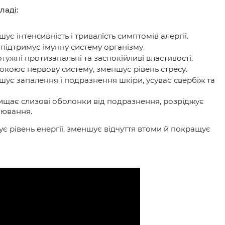
ладі:
є інтенсивність і тривалість симптомів алергії.
підтримує імунну систему організму.
тужні протизапальні та заспокійливі властивості.
окоює нервову систему, зменшує рівень стресу.
ує запалення і подразнення шкіри, усуває свербіж та
ищає
слизові оболонки від подразнення, розріджує
лювання.
є рівень енергії, зменшує відчуття втоми й покращує