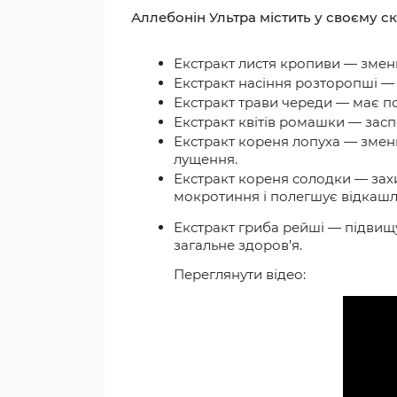
Аллебонін Ультра містить у своєму ск
Екстракт листя кропиви — зменшу
Екстракт насіння розторопші — 
Екстракт трави череди — має по
Екстракт квітів ромашки — засп
Екстракт кореня лопуха — зменш
лущення.
Екстракт кореня солодки —
зах
мокротиння і полегшує відкаш
Екстракт гриба рейші — підвищу
загальне здоров’я.
Переглянути відео: