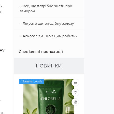
ь,
Все, що потрібно знати про
геморой
я,
Лікуємо щитоподібну залозу
Алкоголізм. Що з цим робити?
Зміцнення імунітету
ьну
Спеціальні пропозиції
Психологія поведінки
НОВИНКИ
Гіпертонія - не вирок!
Популярний
Як покращити слух
Цікаві факти про наш організм
–
Покращуємо зір
ат.