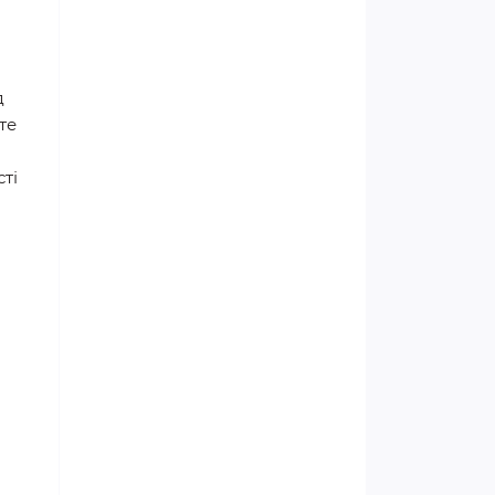
д
те
ті