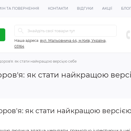
ІН ТА ПОВЕРНЕННЯ
КОНТАКТИ
ВІДГУКИ
АКЦІЇ
БЛО
Наша адреса:
вул. Мальовнича 44, м.Київ, Україна,
03164
оров'я: як стати найкращою версією себе
ров'я: як стати найкращою верс
оров'я: як стати найкращою версіє
 якою людина здатна керувати, грамотно інвестуючи в неї