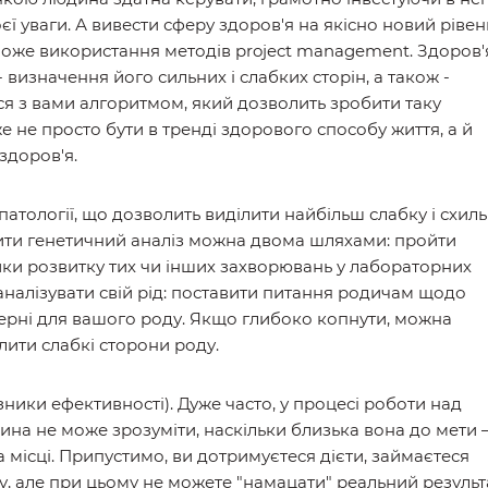
оєї уваги. А вивести сферу здоров'я на якісно новий рівен
оже використання методів project management. Здоров'
- визначення його сильних і слабких сторін, а також -
ся з вами алгоритмом, який дозволить зробити таку
е не просто бути в тренді здорового способу життя, а й
здоров'я.
і патології, що дозволить виділити найбільш слабку і схил
снити генетичний аналіз можна двома шляхами: пройти
ики розвитку тих чи інших захворювань у лабораторних
оаналізувати свій рід: поставити питання родичам щодо
терні для вашого роду. Якщо глибоко копнути, можна
лити слабкі сторони роду.
зники ефективності). Дуже часто, у процесі роботи над
на не може зрозуміти, наскільки близька вона до мети 
на місці. Припустимо, ви дотримуєтеся дієти, займаєтеся
ну, але при цьому не можете "намацати" реальний результ