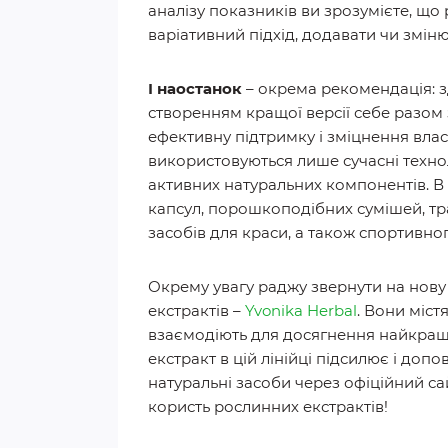
аналізу показників ви зрозумієте, що
варіативний підхід, додавати чи змін
І наостанок
– окрема рекомендація: з
створенням кращої версії себе разом
ефективну підтримку і зміцнення влас
використовуються лише сучасні технол
активних натуральних компонентів. В 
капсул, порошкоподібних сумішей, тра
засобів для краси, а також спортивно
Окрему увагу раджу звернути на нову 
екстрактів –
Yvonika Herbal
. Вони міс
взаємодіють для досягнення найкращ
екстракт в цій лінійці підсилює і доп
натуральні засоби через офіційний са
користь рослинних екстрактів!