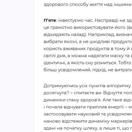
здорового способу життя над іншими
П’яте
: інвестуємо час. Насправді на з
це грамотно використовувати його (вик
відкидають назад). Наприклад, визн
вибрати якісні, а не шкідливі продукт
користь вживаних продуктів в тому й
світлі дня, а можна надягати маску та
ідентичні, а якість сну різниться. Тоб
більш усвідомлений, підхід, не витра
Дотримуючись усіх пунктів алгоритму
досягнута? – спитаєте ви. Відчуття п
динаміки стану здоров'я. Але таке в
і почала відчувати приплив енергії – 
застосовувати науковий та усвідомлен
наново відстежити динаміку маркерів з
здані на початку шляху, а лише ті, що