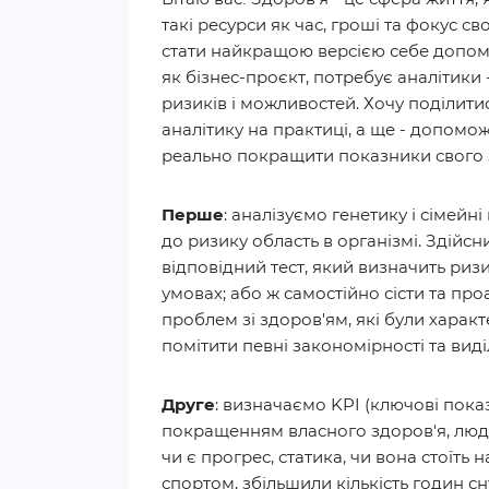
такі ресурси як час, гроші та фокус св
стати найкращою версією себе допом
як бізнес-проєкт, потребує аналітики 
ризиків і можливостей. Хочу поділити
аналітику на практиці, а ще - допомож
реально покращити показники свого 
Перше
: аналізуємо генетику і сімейн
до ризику область в організмі. Здій
відповідний тест, який визначить риз
умовах; або ж самостійно сісти та пр
проблем зі здоров'ям, які були харак
помітити певні закономірності та виді
Друге
: визначаємо KPI (ключові пока
покращенням власного здоров'я, люди
чи є прогрес, статика, чи вона стоїть 
спортом, збільшили кількість годин с