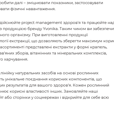
 робити далі – зміцнювати показники, застосовувати
ювати фізичні навантаження.
дійснюйте рroject management здоров'я та працюйте на
 з продукцією бренду Yvonika. Таким чином ви забезпечи
ного організму. При виготовленні продукції
огії екстракції, що дозволяють зберегти максимум корис
асортименті представлені екстракти у формі крапель,
в’яних зборів, вітамінних та мінеральних комплексів,
го харчування.
лінійку натуральних засобів на основі рослинних
тять унікальне поєднання корисних компонентів, що
их результатів для вашого здоров’я. Кожен рослинний
овнює корисні властивості інших. Замовляйте наші
йт або сторінки у соцмережах і відкрийте для себе всю