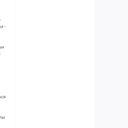
Жіноче здоров'я
Чоловіче здоров'я та сила
-
и -
Все про цукровий діабет
Боремося з втомою та
ри
емоційним виснаженням
–
Боремося з нападами мігрені
правильно
ася
ули