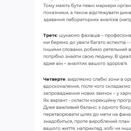
Тому мають бути певні маркери організ
показники, а також відстежувати дин
здавання лабораторних аналізів (напри
Третє
: шукаємо фахівців – професіон
ми беремо до уваги багато аспектів – 
Іншими словами, робимо ретельний відбі
потрібно знайти свою людину. В ідеал
адже він – аналітик вашого здоров'я.
Четверте
: виділяємо слабкі зони в ор
вдосконалення, після чого складаємо 
запровадження нових звичок – у харчу
Як варіант - скласти корекційну прог
Дуже важливий баланс: з одного боку,
перетворювати шлях до мети на фанат
знадобиться, проте вироблений план
вашого життя, наприклад, хобі чи інш