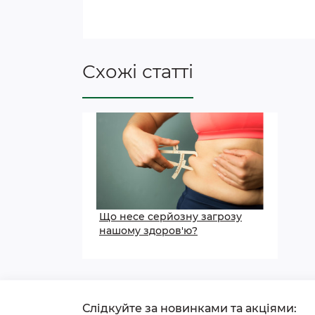
Схожі статті
Що несе серйозну загрозу
нашому здоров'ю?
Слідкуйте за новинками та акціями: