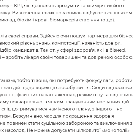
му – KPI, які дозволять зрозуміти та «виміряти» його
аміку. Визначення таких показників відбувається шляхом
клад, біохімії крові, біомаркерів старіння тощо).
алів своєї справи. Здійснюючи пошук партнера для бізнес
високий рівень знань, компетенції, наявність довіри.
р кандидатів. Так от, у сфері здоров'я, як і в бізнесі,
і – зробіть лікаря своїм товаришем та довіреною особою
ганізмі, тобто ті зони, які потребують фокусу ваги, роботи
план дій щодо корекції способу життя. Сюди відноситьс
ванні, фізичних навантаженнях, режимі сну та відпочинк
раму поквартально, з чітким плануванням наступних дій.
 слід дотримуватися наміченого плану, з іншого – не
изм. Безсумнівно, час для покращення здоров'я
 не повинен стати суцільною забороною та виключення з
их насолод. Не можна допускати цілковитої «монополії»