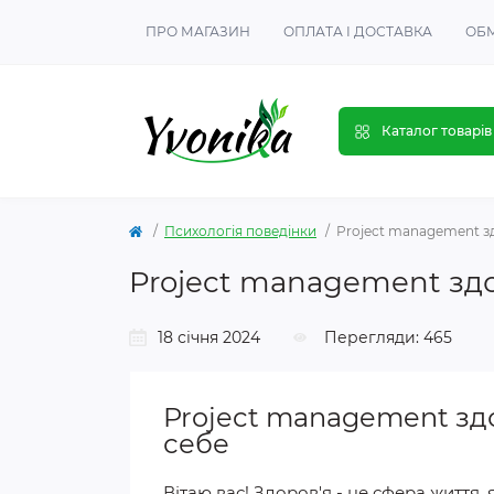
ПРО МАГАЗИН
ОПЛАТА І ДОСТАВКА
ОБМ
Каталог товарів
Психологія поведінки
Project management зд
Project management здо
18 січня 2024
Перегляди: 465
Project management зд
себе
Вітаю вас! Здоров'я - це сфера життя,