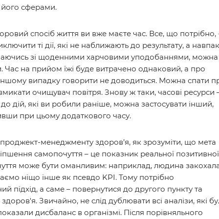
 його сферами.
доровий спосіб життя ви вже маєте час. Все, що потрібно, 
лючити ті дії, які не наближають до результату, а навпак
ачаючись зі щоденними харчовими уподобаннями, можна
и. Час на прийом їжі буде витрачено однаковий, а про
 іншому випадку говорити не доводиться. Можна спати п
 вмикати очищувач повітря. Знову ж таки, часові ресурси 
то до дій, які ви робили раніше, можна застосувати інший,
тивши при цьому додаткового часу.
 проджект-менеджменту здоров’я, як зрозуміти, що мета
оліпшення самопочуття – це показник реальної позитивної
ідчуття може бути оманливим: наприклад, людина закохал
маємо ніщо інше як псевдо KPI. Тому потрібно
ий підхід, а саме – повернутися до другого пункту та
доров'я. Звичайно, не слід дублювати всі аналізи, які б
 показали дисбаланс в організмі. Після порівняльного