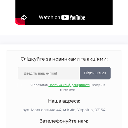
Слідкуйте за новинками та акціями:
Підпишіться
Я прочитав
Політика конфіденційності
і згоден з
вимогами
Наша адреса:
вул. Мальовнича 44, м.Київ, Україна, 03164
Зателефонуйте нам: