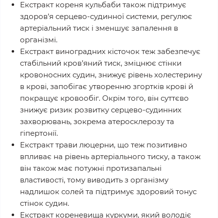
Екстракт кореня кульбаби також підтримує
здоров’я серцево-судинної системи, регулює
артеріальний тиск і зменшує запалення в
організмі.
Екстракт виноградних кісточок теж забезпечує
стабільний кров’яний тиск, зміцнює стінки
кровоносних судин, знижує рівень холестерину
в крові, запобігає утворенню згортків крові й
покращує кровообіг. Окрім того, він суттєво
знижує ризик розвитку серцево-судинних
захворювань, зокрема атеросклерозу та
гіпертонії.
Екстракт трави люцерни, що теж позитивно
впливає на рівень артеріального тиску, а також
він також має потужні протизапальні
властивості, тому виводить з організму
надлишок солей та підтримує здоровий тонус
стінок судин.
Екстракт кореневища куркуми, який володіє