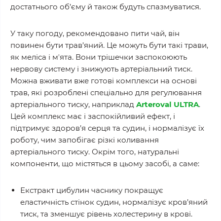
достатнього об’єму й також будуть спазмуватися.
У таку погоду, рекомендовано пити чай, він
повинен бути трав’яний. Це можуть бути такі трави,
як меліса і мʼята. Вони трішечки заспокоюють
нервову систему і знижують артеріальний тиск.
Можна вживати вже готові комплекси на основі
трав, які розроблені спеціально для регулювання
артеріального тиску, наприклад
Arteroval ULTRA
.
Цей комплекс має і заспокійливий ефект, і
підтримує здоров’я серця та судин, і нормалізує їх
роботу, чим запобігає різкі коливання
артеріального тиску. Окрім того, натуральні
компоненти, що містяться в цьому засобі, а саме:
Екстракт цибулин часнику покращує
еластичність стінок судин, нормалізує кров’яний
тиск, та зменшує рівень холестерину в крові.