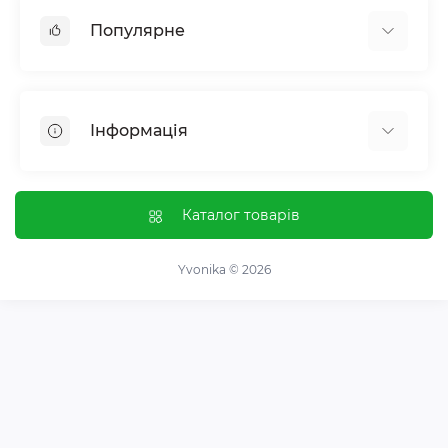
Популярне
Жіноче здоровʼя
Чоловіче здоровʼя
Інформація
Обмін речовин і вага
Контроль звичок і залежностей
Відгуки про магазин
Імунна система
Оплата і доставка
Каталог товарів
Гормональний баланс і обмін речовин
Обмін та повернення
Нервова система
Про магазин
Yvonika © 2026
Суглоби та кістки
Угода користувача
Травна система
Зворотній зв'язок
Вітаміни та мінерали
Карта сайту
Спортивні добавки