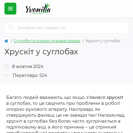
Суглоби та опорно-руховий апарат
Хрускіт у суглобах
Хрускіт у суглобах
8 жовтня 2024
Перегляди: 524
Багато людей вважають, що якщо з'явився
хрускіт
в суглобах, то це свідчить про проблеми в роботі
опорно-рухового апарату. Насправді, як
стверджують фахівці, це не завжди так! Наприклад,
хрускіт в суглобах без болю часто зустрічається в
підлітковому віці, а його причина – це стрімкий
стрибкоподібний розвиток і тимчасові анатомічні