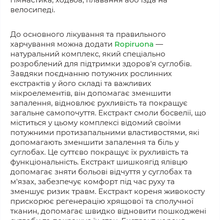
велосипеді.
До основного лікування та правильного
харчування можна додати
Ropiruona
—
натуральний комплекс, який спеціально
розроблений для підтримки здоров'я суглобів.
Завдяки поєднанню потужних рослинних
екстрактів у його складі та важливих
мікроелементів, він допомагає зменшити
запалення, відновлює рухливість та покращує
загальне самопочуття. Екстракт смоли босвелії, що
міститься у цьому комплексі відомий своїми
потужними протизапальними властивостями, які
допомагають зменшити запалення та біль у
суглобах. Це суттєво покращує їх рухливість та
функціональність. Екстракт шишкоягід ялівцю
допомагає зняти больові відчуття у суглобах та
м'язах, забезпечує комфорт під час руху та
зменшує ризик травм. Екстракт кореня живокосту
прискорює регенерацію хрящової та сполучної
тканин, допомагає швидко відновити пошкоджені