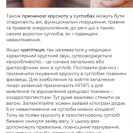
Також
причиною хрускоту у суглобах
можуть бути
спадковість, вік, функціональні порушення, травми
та тривале знерухомлення, до речі що є таким
самим ворогом суглобів, як і підвищені
навантаження.
Якщо
крепітація
, так називається у медицині
характерний хрусткий звук, супроводжується
хворобливістю, - це ознака запальних або
дистрофічних змін в суглобі. Поставити діагноз і
призначити лікування хрускоту в суглобах повинен
фахівець. Для знеболення та зняття запалення
лікарі зазвичай призначають НПЗП, а для
живлення та відновлення хрящової тканини –
хондропротектори. Тут дуже важливо стежити за
вагою. Запам'ятайте: кожен зайвий кілограм додає
6 кг навантаження на суглоби нижніх кінцівок!
Тому за появи хрускоту в тазостегновому суглобі
бажано скинути зайву вагу. У цьому вам
допоможуть правильне, повноцінне харчування,
гімнастика, ходьба, плавання або їзда на