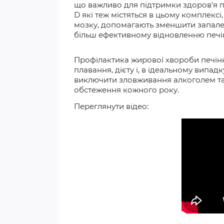
що важливо для
підтримки
здоров’я п
D які теж містяться в цьому комплекс
мозку, допомагають зменшити запале
більш ефективному відновленню печі
Профілактика жирової хвороби печінки
плавання, дієту і, в ідеальному випад
виключити зловживання алкоголем та
обстеження кожного року.
Переглянути відео: