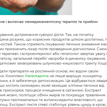
сне і включає немедикаментозну терапію та
прийом
ування, дотримання суворої дієти. Так, на початку
ина розуміє, що корисних продуктів цілком достатньо, 
чностей. Також сприяють лікуванню печінки зниження ма
вам призначить лікар після проведення діагностики. Схем
е терапевт, гастроентеролог або гепатолог звертає увагу 
гепатозу, загальний перебіг хвороби й динаміку лікування,
одаткових захворювань шлунково-кишкового тракту тощо
ти препарати на рослинній основі, які відомі своїм
нки. Комплекс
Pareotaprina
не лише
вирішує конкретну
нки, а й забезпечує детоксикацію. Це відбувається завд
 що містить силімарин, який
захищає
клітини печінки від
та прискорює процеси очищення в організмі. Екстракт
ня жовчі, поліпшує обмін жирів та покращує травлення.
ужні протизапальні та антиоксидантні властивості, що
і. Екстракт листя стевії стабілізує рівень цукру в крові,