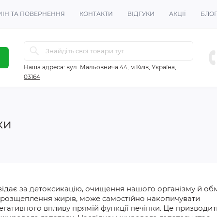
ІН ТА ПОВЕРНЕННЯ
КОНТАКТИ
ВІДГУКИ
АКЦІЇ
БЛО
Наша адреса:
вул. Мальовнича 44, м.Київ, Україна,
03164
ки
овідає за детоксикацію, очищення нашого організму й об
 розщеплення жирів,
може с
амостійно накопичувати
егативного
впливу прямій функції печінки. Це призводит