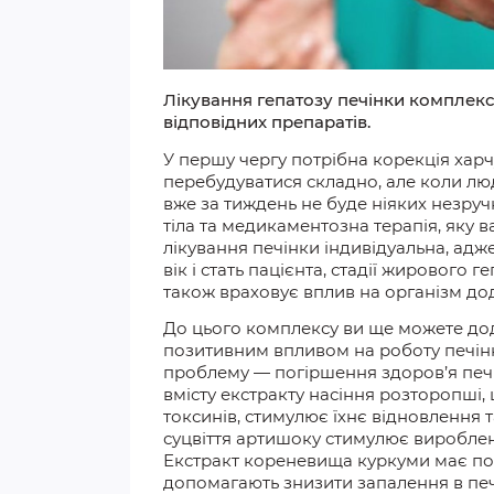
Лікування гепатозу печінки комплек
відповідних препаратів.
У першу чергу
потрібна корекція харч
перебудуватися складно, але коли люд
вже за тиждень не буде ніяких незру
тіла та медикаментозна терапія, яку 
лікування печінки індивідуальна, адж
вік і стать пацієнта, стадії жирового 
також враховує вплив на організм д
До цього комплексу ви ще можете дода
позитивним
впливом на роботу печі
проблему — погіршення здоров’я печі
вмісту екстракту насіння розторопші,
токсинів, стимулює їхнє відновлення 
суцвіття артишоку стимулює вироблен
Екстракт кореневища куркуми має пот
допомагають знизити запалення в печінц