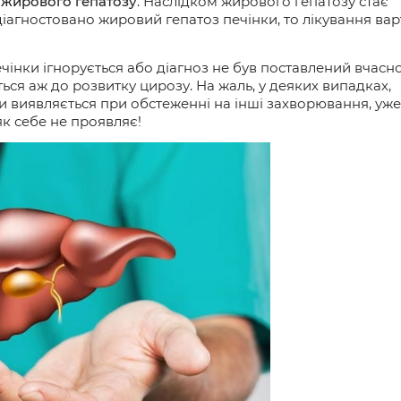
—
жирового гепатозу
. Наслідком жирового гепатозу стає
 діагностовано жировий гепатоз печінки, то лікування вар
інки ігнорується або діагноз не був поставлений вчасно
ться
аж до розвитку цирозу. На жаль, у деяких випадках,
и виявляється при
обстеженні на інші захворювання, уже
як себе не проявляє!