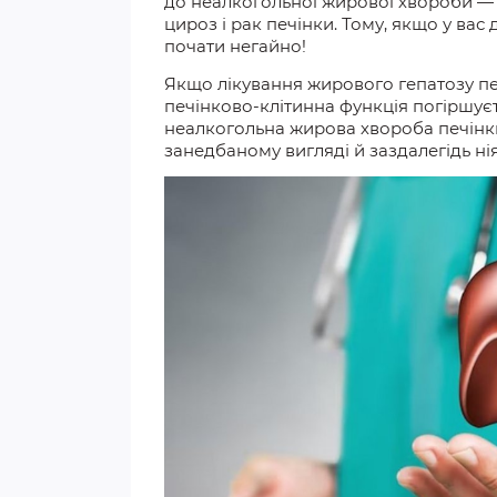
до неалкогольної жирової хвороби 
цироз і рак печінки. Тому, якщо у вас
почати негайно!
Якщо лікування жирового гепатозу печ
печінково-клітинна функція
погіршує
неалкогольна жирова хвороба
печінк
занедбаному вигляді й заздалегідь ні