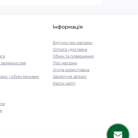
Інформація
Відгуки про магазин
Оплата і доставка
ага
Обмін та повернення
і залежностей
Про магазин
Угода користувача
анс і обмін речовин
Зворотній зв'язок
Карта сайту
али
и