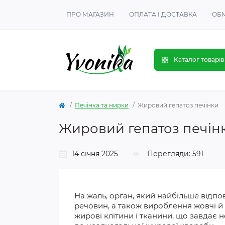
ПРО МАГАЗИН
ОПЛАТА І ДОСТАВКА
ОБМ
Каталог товарів
Печінка та нирки
Жировий гепатоз печінки
Жировий гепатоз печін
14 січня 2025
Перегляди: 591
На жаль, орган, який найбільше відп
речовин, а також вироблення жовчі й
жирові клітини і тканини, що завдає
н