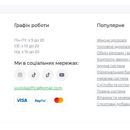
Графік роботи
Популярне
Пн-Пт: з 9 до 20
Жіноче здоровʼя
Сб: з 10 до 20
Чоловіче здоровʼя
Нд: з 10 до 20
Обмін речовин і в
Контроль звичок 
Ми в соціальних мережах:
Імунна система
Гормональний бал
Нервова система
Суглоби та кістки
yvonikaoffice@gmail.com
Травна система
Вітаміни та мінер
Спортивні добавк