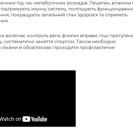
ечінки під час метаболічних розладів. Лецитин, вітаміни 
і, підтримують імунну систему, поліпшують функціонуванн
ння, покращують загальний стан здоров’я та сприяють
нки.
 включає контроль ваги, фізичні вправи, піші прогулян
ку, систематичні заняття спортом. Також необхідно
 ліками й обов’язково проходити профілактичне