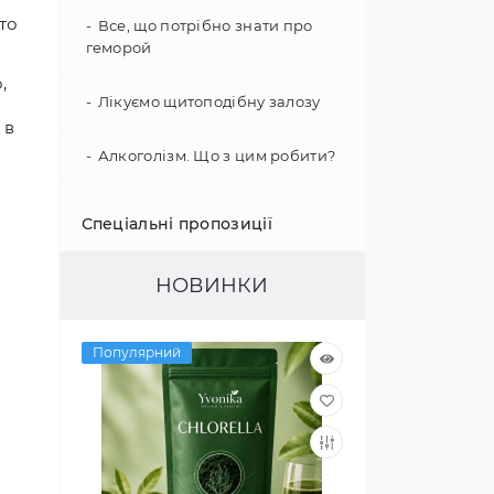
то
Все, що потрібно знати про
геморой
,
Лікуємо щитоподібну залозу
 в
Алкоголізм. Що з цим робити?
Зміцнення імунітету
Спеціальні пропозиції
Психологія поведінки
НОВИНКИ
Гіпертонія - не вирок!
Популярний
Як покращити слух
Цікаві факти про наш організм
Покращуємо зір