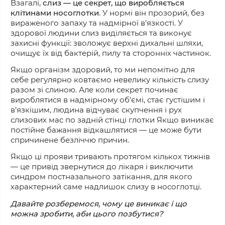
Взагалі,
слиз — це секрет, що виробляється
клітинами носоглотки
. У нормі він прозорий, без
вираженого запаху та надмірної в’язкості. У
здорової людини слиз виділяється та виконує
захисні
функції: зволожує
верхні
дихальні шляхи,
очищує
їх
від бактерій, пилу та сторонніх частинок.
Якщо організм здоровий, то ми непомітно для
себе регулярно ковтаємо невелику кількість слизу
разом зі слиною. Але коли секрет починає
вироблятися в надмірному об’ємі, стає густішим і
в’язкішим, людина відчуває скупчення і рух
слизових мас
по
задній стінці глотки Якщо виникає
постійне бажання відкашлятися — це
може б
ути
спричинене
безліччю причин.
Якщо ці прояви тривають
протягом
кількох тижнів
— це привід звернутися до лікаря і виключити
синдром постназального затікання, для якого
характерний саме надлишок слизу в носоглотці.
Давайте розберемося, чому це виникає і що
можна зробити, аби цього позбутися?