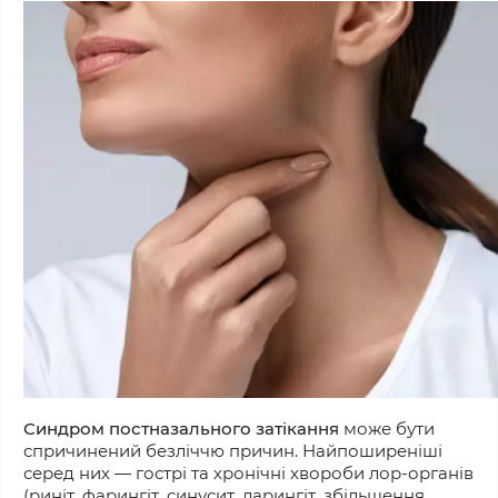
Синдром постназального
затікання
може б
ути
спричинений
безліччю причин. Найпоширеніші
серед
них — гострі та хронічні хвороби лор-органів
(риніт, фарингіт, синусит, ларингіт, збільшення