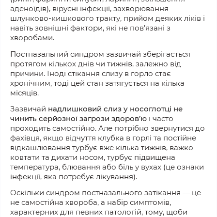
аденоїдів), вірусні інфекції, захворювання
шлунково-кишкового тракту,
прийом
деяких ліків і
навіть зовнішні
фактори,
які не пов’язані з
хворобами.
Постназальний синдром зазвичай зберігається
протягом
кількох днів чи тижнів, залежно від
причини. Іноді стікання слизу в горло стає
хронічним, тоді цей стан затягується на кілька
місяців.
Зазвичай
надлишковий слиз у носоглотці не
чинить серйозної загрози здоров’ю
і часто
проходить самостійно. Але потрібно звернутися до
фахівця, якщо відчуття клубка в горлі та постійне
відкашлювання турбує вже кілька тижнів, важко
ковтати та дихати носом, турбує підвищена
температура, блювання або біль у вухах (це ознаки
інфекції, яка потребує лікування).
Оскільки синдром постназального затікання — це
не самостійна хвороба, а набір симптомів,
характерних для певних патологій, тому, щоби