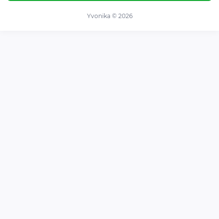
Обмін та повернення
Нервова система
Про магазин
Yvonika © 2026
Суглоби та кістки
Угода користувача
Травна система
Зворотній зв'язок
Вітаміни та мінерали
Карта сайту
Спортивні добавки