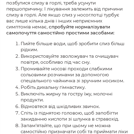
позбутися слизу в горлі, треба усунути
першопричину. І лікування залежить від причини
слизу в горлі. Але якщо слиз у носоглотці турбує
вас лише
кілька днів і інших неприємних
симптомів немає,
спробуйте нормалізувати
самопочуття самостійно простими засобами:
Пийте більше води, щоб зробити слиз більш
рідким.
Використовуйте зволожувач та очищувач
повітря, особливо під час сну.
Промивайте носові проходи слабкими
сольовими розчинами
за допомогою
спеціального чайничка зі зручним носиком.
Робіть дихальну гімнастику.
Виключіть жирну та гостру їжу, молочні
продукти.
Відмовтеся від шкідливих звичок.
Спіть із піднятою головою, щоб запобігти
закиданню кислоти зі шлунка в стравохід.
Запам’ятайте, що
при цьому
не можна
самостійно призначати собі та приймати ліки