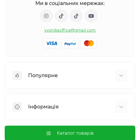
Ми в соціальних мережах:
yvonikaoffice@gmail.com
Популярне
Жіноче здоровʼя
Чоловіче здоровʼя
Інформація
Обмін речовин і вага
Контроль звичок і залежностей
Відгуки про магазин
Імунна система
Оплата і доставка
Каталог товарів
Гормональний баланс і обмін речовин