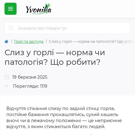
Грип та застуда
Слиз у горлі — норма чи патологія? Що роби
Слиз у горлі — норма чи
патологія? Що робити?
19 березня 2025
Перегляди: 1119
Відчуття стікання слизу
по
задній стінці горла,
постійне бажання прокашлятись, сухий кашель
вночі чи в лежачому положенні — це неприємне
відчуття, з яким стикаються багато людей.