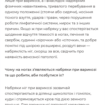
лише при варикозі, а і внаслідок надмірних
фізичних навантажень, тривалого перебування в
одному положенні (стоячи або сидячи), носіння
тісного взуття, ударів і травм, через порушення
роботи лімфатичної системи, нирок та з інших
причин. Якщо ж при набряку у вас спостерігається
щоденне відчуття тяжкості в ногах, печіння та
свербіж, судинні «зірочки» або «сіточки», та добре
помітні під шкірою розширені, роздуті вени —
набряклість ніг, скоріш за все, свідчить про
наявність венозної патології.
Чому на ногах з’являються набряки при варикозі
та що робити, аби позбутися їх?
Набряки ніг при варикозі зазвичай
спостерігаються в ділянці щиколоток і гомілок,
куди і спрямовується кров під дією земного
тяжіння. Для варикозної патології характерно