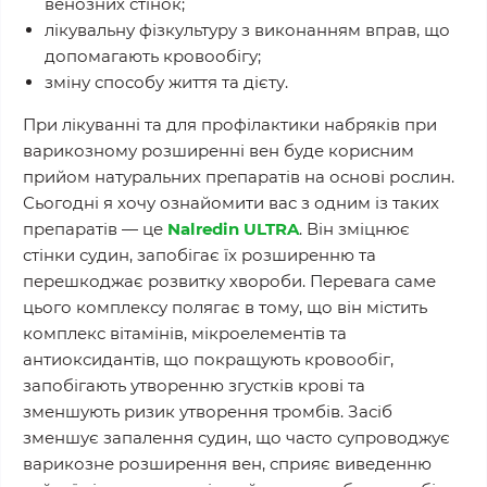
венозних стінок;
лікувальну фізкультуру з виконанням вправ, що
допомагають кровообігу;
зміну способу життя та дієту.
При лікуванні та для профілактики набряків при
варикозному розширенні вен буде корисним
прийом натуральних препаратів на основі рослин.
Сьогодні я хочу ознайомити вас з одним із таких
препаратів — це
Nalredin ULTRA
. Він зміцнює
стінки судин, запобігає їх розширенню та
перешкоджає розвитку хвороби. Перевага саме
цього комплексу полягає в тому, що він містить
комплекс вітамінів, мікроелементів та
антиоксидантів, що покращують кровообіг,
запобігають утворенню згустків крові та
зменшують ризик утворення тромбів. Засіб
зменшує запалення судин, що часто супроводжує
варикозне розширення вен, сприяє виведенню