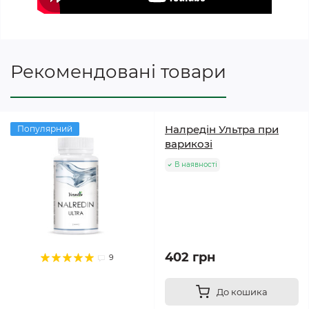
Рекомендовані товари
Налредін Ультра при
Популярний
варикозі
В наявності
402 грн
9
До кошика