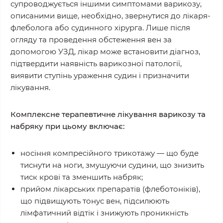
супроводжується іншими симптомами варикозу,
описаними вище, необхідно, звернутися до лікаря-
флеболога або судинного хірурга. Лише після
огляду та проведення обстеження вен за
допомогою УЗД, лікар може встановити діагноз,
підтвердити наявність варикозної патології,
виявити ступінь ураження судин і призначити
лікування.
Комплексне терапевтичне лікування варикозу та
набряку при цьому включає:
носіння компресійного трикотажу — що буде
тиснути на ноги, змушуючи судини, що знизить
тиск крові та зменшить набряк;
прийом лікарських препаратів (флеботоніків),
що підвищують тонус вен, підсилюють
лімфатичний відтік і знижують проникність