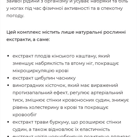
зайвої рідини з організму й усуває набряки та біль
у ногах під час фізичної активності та в спекотну
погоду.
Цей комплекс містить лише натуральні рослинні
екстракти, а саме:
екстракт плодів кінського каштану, який
зменшує набряклість та втому ніг, покращує
мікроциркуляцію крові
екстракт цибулин часнику
виноградних кісточок, який має виражений
протизапальний ефект, регулює артеріальний
тиск, зміцнює стінки кровоносних судин, знижує
рівень холестерину в крові та покращує
кровообіг
екстракт трави буркуну, що розширює стінки
судин, а також відновлює їх еластичність
екстракт квітів чорнобривців позитивно впливає