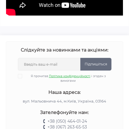
Слідкуйте за новинками та акціями:
Підпишіться
Я прочитав
Політика конфіденційності
і згоден з
вимогами
Наша адреса:
вул. Мальовнича 44, м.Київ, Україна, 03164
Зателефонуйте нам:
+38 (050) 464-01-24
+38 (067) 263-65-53