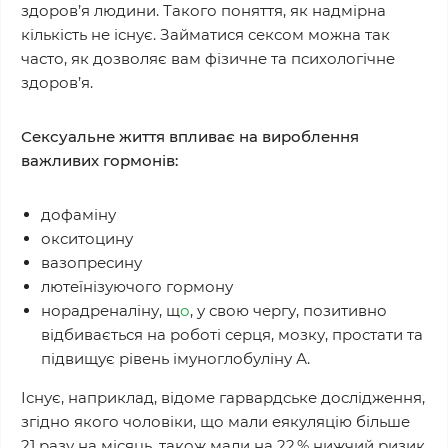
здоров’я людини. Такого поняття, як надмірна
кількість не існує. Займатися сексом можна так
часто, як дозволяє вам фізичне та психологічне
здоров’я.
Сексуальне життя впливає на вироблення
важливих гормонів:
дофаміну
окситоцину
вазопресину
лютеїнізуючого гормону
норадреналіну, щ
о
, у свою чергу, позитивно
відбивається на роботі серця, мозку, простати та
підвищує рівень імуноглобуліну А.
Існує, наприклад, відоме гарвардське дослідження,
згідно якого чоловіки, що мали еякуляцію більше
21 разу на місяць, також мали на 22 % нижчий ризик