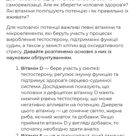
самореалізації. Ал
е як зберегти
чоловіче здоров’я?
Які вітаміни поліпшують потенцію
і як правильно їх
вживати?
Для чоловічої потенції важливі певні вітаміни та
мікроелементи, які беруть участь у процесах
вироблення тестостерону, підтриманні функції
судин, а також у
захисті
клітин від оксидативного
стресу.
Давайте розглянемо основні з них із
науковим обґрунтуванням.
Вітамін D
— бере участь у синтезі
тестостерону, регулює імунну функцію та
підтримує здоров’я серцево-судинної
системи. Дослідження показують, що
чоловіки з дефіцитом вітаміну D мають
нижчий рівень тестостерону, що
може
н
егативно впливати на потенцію. Джерела
цього вітаміну — це сонячне світло, жирна
риба, яєчний жовток та добавки. Якщо
приймати вітамін D у вигляді добавок, то
спочатку необхідно здати аналіз.
Вітамін E
— це антиоксидант, який
захищає