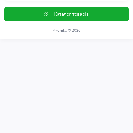
Контроль звичок і залежностей
Відгуки про магазин
Імунна система
Оплата і доставка
Каталог товарів
Гормональний баланс і обмін речовин
Обмін та повернення
Нервова система
Про магазин
Yvonika © 2026
Суглоби та кістки
Угода користувача
Травна система
Зворотній зв'язок
Вітаміни та мінерали
Карта сайту
Спортивні добавки