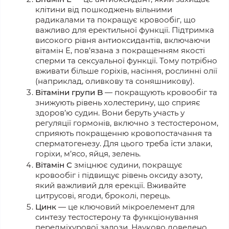
клітини від пошкоджень вільними
радикалами та покращує кровообіг, що
важливо для еректильної функції.
Підтримка
високого рівня антиоксидантів,
включаючи
вітамін E, пов’язана з покращенням якості
сперми та сексуальної функції. Тому потрібно
вживати більше горіхів, насіння, рослинні олії
(наприклад, оливкову та соняшникову).
Вітаміни групи B
— покращують кровообіг та
знижують рівень холестерину, що сприяє
здоров’ю судин. Вони беруть участь у
регуляції гормонів, включно з тестостероном,
сприяють покращенню кровопостачання та
сперматогенезу. Для цього треба їсти злаки,
горіхи, м’ясо, яйця, зелень.
Вітамін C
зміцнює судини, покращує
кровообіг і підвищує рівень оксиду азоту,
який важливий для ерекції. Вживайте
цитрусові, ягоди, броколі, перець.
Цинк
— це ключовий мікроелемент для
синтезу тестостерону та функціонування
передміхурової залози. Науково доведено,