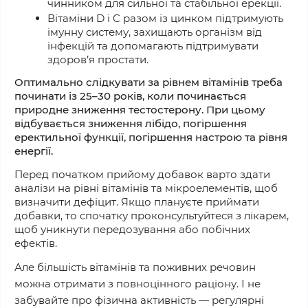
чинником для сильної та стабільної ерекції.
Вітаміни D і C разом із цинком підтримують
імунну систему,
захищають
організм від
інфекцій та допомагають підтримувати
здоров’я простати.
Оптимально слідкувати за рівнем вітамінів треба
починати із 25–30 років, коли починається
природне зниження тестостерону.
При цьому
відбувається зниження лібідо, погіршення
еректильної функції, погіршення настрою та рівня
енергії.
Перед початком
прийому
добавок варто здати
аналізи на рівні вітамінів та мікроелементів, щоб
визначити дефіцит. Якщо плануєте приймати
добавки, то спочатку проконсультуйтеся з лікарем,
щоб уникнути передозування або побічних
ефектів.
Але
більшість
вітамінів та поживних речовин
можна
отримати
з повноцінного раціону. І не
забувайте про фізична активність — регулярні