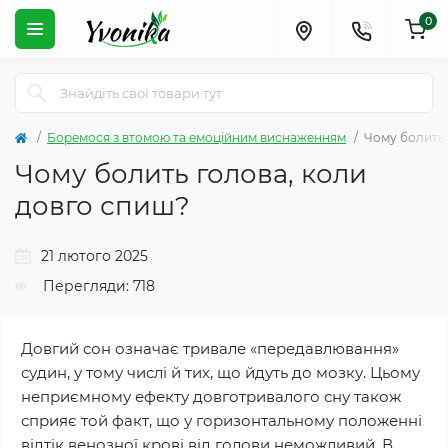
0
Боремося з втомою та емоційним виснаженням
Чому болить 
Чому болить голова, коли
довго спиш?
21 лютого 2025
Перегляди: 718
Довгий сон означає тривале «передавлювання»
судин, у тому числі й тих, що йдуть до мозку. Цьому
неприємному ефекту довготривалого сну також
сприяє той факт, що у горизонтальному положенні
відтік венозної крові від голови неможливий. В