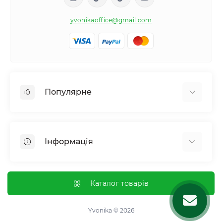
yvonikaoffice@gmail.com
Популярне
Жіноче здоровʼя
Чоловіче здоровʼя
Інформація
Обмін речовин і вага
Контроль звичок і залежностей
Відгуки про магазин
Імунна система
Оплата і доставка
Каталог товарів
Гормональний баланс і обмін речовин
Обмін та повернення
Нервова система
Про магазин
Yvonika © 2026
Суглоби та кістки