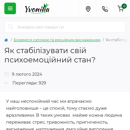
0
Боремося з втомою та емоційним виснаженням
Як стабілізу
Як стабілізувати свій
психоемоційний стан?
9 лютого 2024
Перегляди: 929
У наш неспокійний час ми втрачаємо
найголовніше – це спокій, тому стаємо дуже
вразливими. В таких умовах майже кожна людина
переживає стрес, тривожність, пригніченість,
виснаження, напруження, емоційне вигорання,