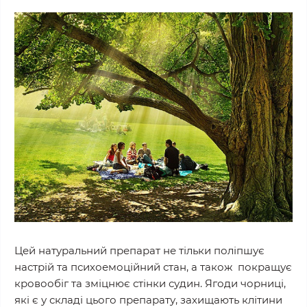
Цей натуральний препарат не тільки поліпшує
настрій та психоемоційний стан, а також покращує
кровообіг та зміцнює стінки судин. Ягоди чорниці,
які є у складі цього препарату, захищають клітини