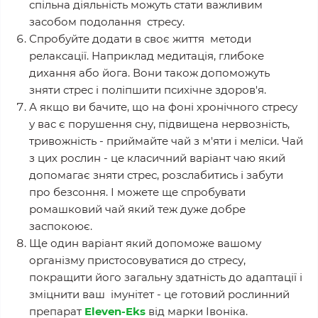
спільна діяльність можуть стати важливим
засобом подолання стресу.
Спробуйте додати в своє життя методи
релаксації. Наприклад медитація, глибоке
дихання або йога. Вони також допоможуть
зняти стрес і поліпшити психічне здоров'я.
А якщо ви бачите, що на фоні хронічного стресу
у вас є порушення сну, підвищена нервозність,
тривожність - приймайте чай з м'яти і меліси. Чай
з цих рослин - це класичний варіант чаю який
допомагає зняти стрес, розслабитись і забути
про безсоння. І можете ще спробувати
ромашковий чай який теж дуже добре
заспокоює.
Ще один варіант який допоможе вашому
організму пристосовуватися до стресу,
покращити його загальну здатність до адаптації і
зміцнити ваш імунітет - це готовий рослинний
препарат
Eleven-Eks
від марки Івоніка.