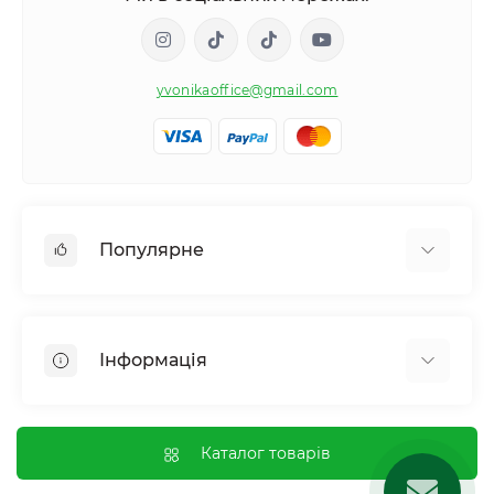
yvonikaoffice@gmail.com
Популярне
Жіноче здоровʼя
Чоловіче здоровʼя
Інформація
Обмін речовин і вага
Контроль звичок і залежностей
Відгуки про магазин
Імунна система
Оплата і доставка
Каталог товарів
Гормональний баланс і обмін речовин
Обмін та повернення