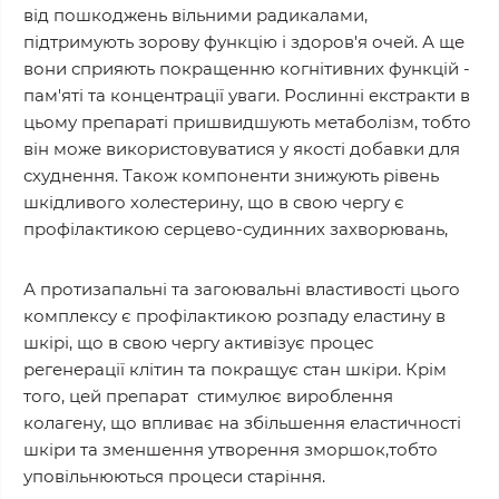
від пошкоджень вільними радикалами,
підтримують зорову функцію і здоров'я очей. А ще
вони сприяють покращенню когнітивних функцій -
пам'яті та концентрації уваги. Рослинні екстракти в
цьому препараті пришвидшують метаболізм, тобто
він може використовуватися у якості добавки для
схуднення. Також компоненти знижують рівень
шкідливого холестерину, що в свою чергу є
профілактикою серцево-судинних захворювань,
А протизапальні та загоювальні властивості цього
комплексу є профілактикою розпаду еластину в
шкірі, що в свою чергу активізує процес
регенерації клітин та покращує стан шкіри. Крім
того, цей препарат стимулює вироблення
колагену, що впливає на збільшення еластичності
шкіри та зменшення утворення зморшок,тобто
уповільнюються процеси старіння.