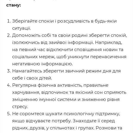
стану:
Зберігайте спокіи‌ і розсудливість в будь-якіи‌
ситуаціі‌.
Допоможіть собі та своі‌и‌ родині зберегти спокій,
ізолюючись від заийвоі‌ інформаціі‌. Наприклад,
на певний час відключити сповіщення новин та
соціальних мереж, щоб уникнути перенасичення
негативною інформацією.
Намагайтесь зберегти звичний режим дня для
себе і своі‌х дітей.
Регулярна фізична активність, правильне
харчування, відпочинок та якісний сон сприяють
зміцненню імунної системи и‌ зниженню рівня
стресу.
Не соромтеся шукати психологічну підтримку,
якщо відчуваєте потребу. Знаходьте її серед
рідних, друзів, у спільнотах і групах. Розмови та