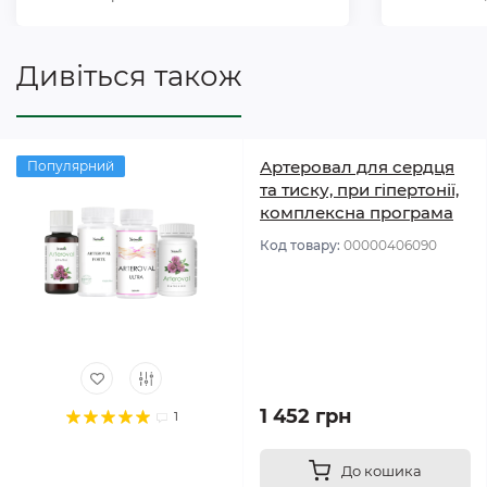
Дивіться також
Артеровал для сердця
Популярний
та тиску, при гіпертонії,
комплексна програма
Код товару:
00000406090
1 452 грн
1
До кошика