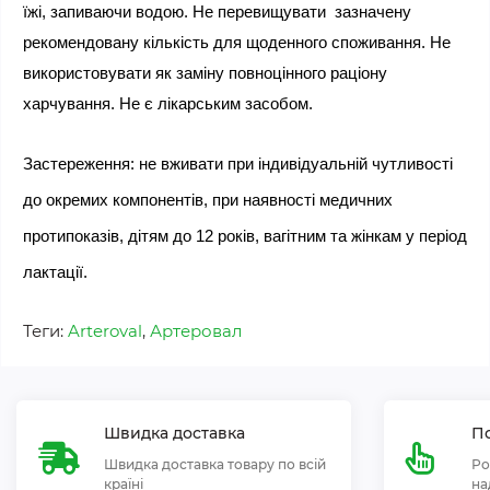
їжі, запиваючи водою. Не перевищувати  зазначену 
рекомендовану кількість для щоденного споживання. Не 
використовувати як заміну повноцінного раціону 
харчування. Не є лікарським засобом.
Застереження: не вживати при індивідуальній чутливості 
до окремих компонентів, при наявності медичних 
протипоказів, дітям до 12 років, вагітним та жінкам у період 
лактації.
Теги:
Arteroval
,
Артеровал
Швидка доставка
По
Швидка доставка товару по всій
Ро
країні
на