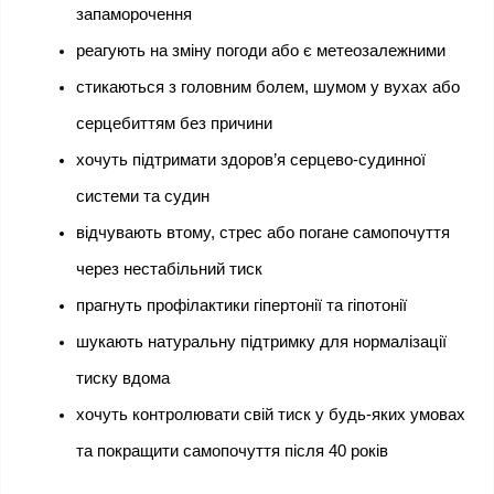
запаморочення
реагують на зміну погоди або є метеозалежними
стикаються з головним болем, шумом у вухах або 
серцебиттям без причини
хочуть підтримати здоров’я серцево-судинної 
системи та судин
відчувають втому, стрес або погане самопочуття 
через нестабільний тиск
прагнуть профілактики гіпертонії та гіпотонії
шукають натуральну підтримку для нормалізації 
тиску вдома
хочуть контролювати свій тиск у будь-яких умовах 
та покращити самопочуття після 40 років