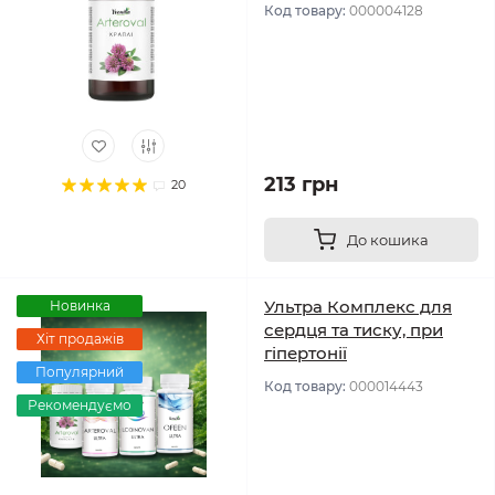
Код товару:
000004128
213 грн
20
До кошика
Ультра Комплекс для
Новинка
сердця та тиску, при
Хіт продажів
гіпертонії
Популярний
Код товару:
000014443
Рекомендуємо