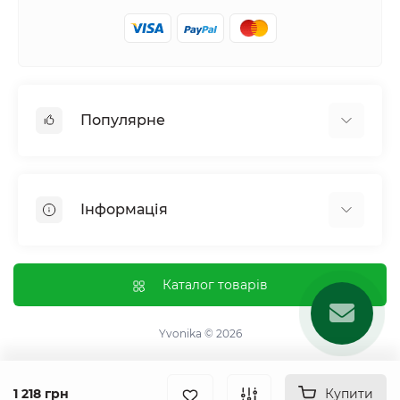
Популярне
Жіноче здоровʼя
Чоловіче здоровʼя
Інформація
Обмін речовин і вага
Контроль звичок і залежностей
Відгуки про магазин
Імунна система
Оплата і доставка
Каталог товарів
Гормональний баланс і обмін речовин
Обмін та повернення
Нервова система
Про магазин
Yvonika © 2026
Суглоби та кістки
Угода користувача
Травна система
Зворотній зв'язок
1 218 грн
Купити
Вітаміни та мінерали