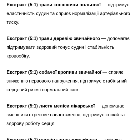
Екстракт (5:1) трави конюшини польової
 — підтримує 
еластичність судин та сприяє нормалізації артеріального 
тиску.
Екстракт (5:1) трави деревію звичайного
 — допомагає 
підтримувати здоровий тонус судин і стабільність 
кровообігу.
Екстракт (5:1) собачої кропиви звичайної
 — сприяє 
зниженню нервового напруження, підтримує стабільний 
серцевий ритм і нормальний тиск.
Екстракт (5:1) листя меліси лікарської
 — допомагає 
зменшити стресове навантаження, підтримує спокій та 
здорову роботу серця.
Екстракт (5:1) плодів глоду звичайного
 — зміцнює 