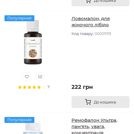
До кошика
Ловомалон, для
Популярний
жіночого лібідо
Код товару:
000011119
222 грн
7
До кошика
Ремофалон Ультра,
Популярний
пам'ять, увага,
концентрація