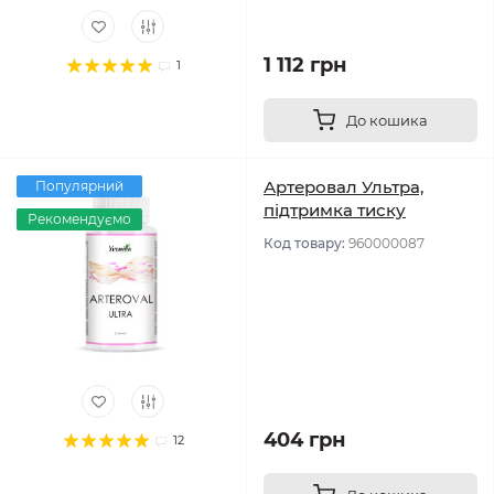
1 112 грн
1
До кошика
Артеровал Ультра,
Популярний
підтримка тиску
Рекомендуємо
Код товару:
960000087
404 грн
12