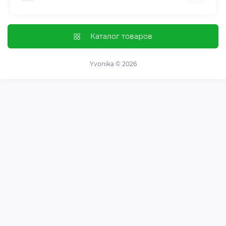
Контроль привычек и зависимостей
Отзывы о магазине
Иммунная система
Оплата и доставка
Каталог товаров
Гормональный баланс и обмен веществ
Обмен и возврат
Нервная система
О магазине
Yvonika © 2026
Суставы и кости
Пользовательское соглашение
Пищеварительная система
Контакты
Витамины и минералы
Карта сайта
Спортивные добавки