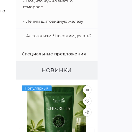
Все, что нужно знать о
геморрое
ого
Лечим щитовидную железу
Алкоголизм. Что с этим делать?
Укрепление иммунитета
Специальные предложения
Психология поведения
НОВИНКИ
Гипертония - не приговор!
Популярный
Как улучшить слух
Интересные факты о нашем
организме
Улучшаем зрение