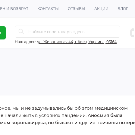
ЕН И ВОЗВРАТ
КОНТАКТЫ
ОТЗЫВЫ
АКЦИИ
БЛОГ
в
Наш адрес:
ул. Живописная 44, г.Киев, Украина, 03164
рное, мы и не задумывались бы об этом медицинском
не начали жить в условиях пандемии.
Аносмия была
ом коронавируса, но бывают и другие причины потер