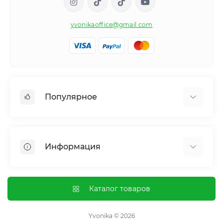
yvonikaoffice@gmail.com
Популярное
Женское здоровье
Мужское здоровье
Информация
Обмен веществ и вес
Контроль привычек и зависимостей
Отзывы о магазине
Иммунная система
Оплата и доставка
Каталог товаров
Гормональный баланс и обмен веществ
Обмен и возврат
Нервная система
О магазине
Yvonika © 2026
Суставы и кости