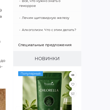
Все, что нужно знать о
геморрое
9
а
Лечим щитовидную железу
Алкоголизм. Что с этим делать?
й
Укрепление иммунитета
Специальные предложения
Психология поведения
НОВИНКИ
 до
Гипертония - не приговор!
о-
Популярный
Как улучшить слух
Интересные факты о нашем
организме
Улучшаем зрение