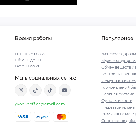
Время работы
Популярное
Пн-Пт: с 9 до 20
Женское здоровь
Сб: с 10 до 20
Мужское здоровь
Вс: с 10 до 20
Обмен веществ и 
Контроль привыче
Мы в социальных сетях:
Иммунная систем
Гормональный ба
Нервная система
Суставы и кости
yvonikaoffice@gmail.com
Пищеварительная
Витамины и мине
Спортивные доба