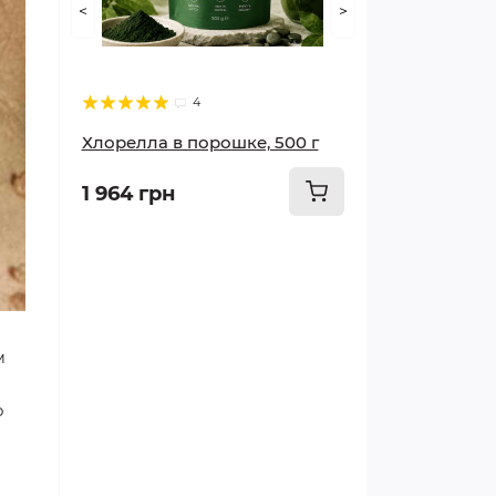
<
>
Худеем правильно
Суставы и опорно-
4
двигательный аппарат
Хлорелла в порошке, 500 г
Мозг и память
1 964 грн
Печень и почки
Грипп и простуда
Сосуды и сердце
м
Красота и здоровье
о
Лечим кишечник и желудок