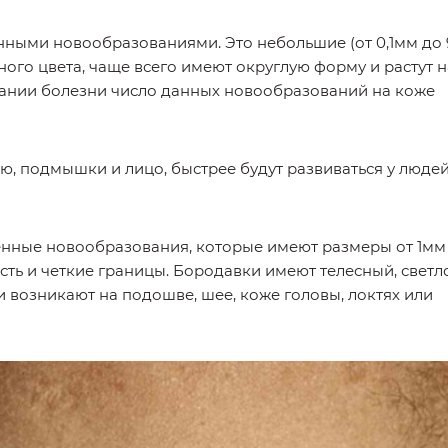
ными новообразованиями. Это небольшие (от 0,1мм до 
ного цвета, чаще всего имеют округлую форму и растут н
ании болезни число данных новообразований на коже
ю, подмышки и лицо, быстрее будут развиваться у люде
енные новообразования, которые имеют размеры от 1мм
ость и четкие границы. Бородавки имеют телесный, светл
и возникают на подошве, шее, коже головы, локтях или