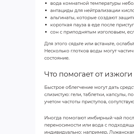
вода комнатной температуры небо
антациды для нейтрализации кисло
альгинаты, которые создают защит
короткая пауза в еде после приступ
сон с приподнятым изголовьем, ес
Для этого сядьте или встаньте, ослабь
Несколько глотков воды могут частич
состояние.
Что помогает от изжоги
Быстрое облегчение могут дать сред
слизистую: гели, таблетки, капсулы, 
учетом частоты приступов, сопутству
Иногда помогают имбирный чай посл
переносимости или вода с подходящ
индивидуально: например, Лужанская,