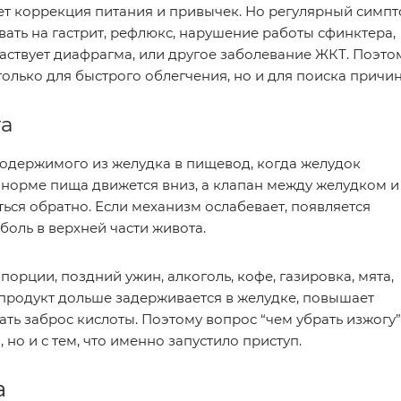
ет коррекция питания и привычек. Но регулярный симп
вать на гастрит, рефлюкс, нарушение работы сфинктера,
аствует диафрагма, или другое заболевание ЖКТ. Поэто
только для быстрого облегчения, но и для поиска причи
га
содержимого из желудка в пищевод, когда желудок
норме пища движется вниз, а клапан между желудком и
ься обратно. Если механизм ослабевает, появляется
боль в верхней части живота.
орции, поздний ужин, алкоголь, кофе, газировка, мята,
продукт дольше задерживается в желудке, повышает
ать заброс кислоты. Поэтому вопрос “чем убрать изжогу”
, но и с тем, что именно запустило приступ.
а