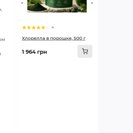
<
>
,
Худеем правильно
Суставы и опорно-
4
двигательный аппарат
Хлорелла в порошке, 500 г
ном
Мозг и память
1 964 грн
я
Печень и почки
Грипп и простуда
Сосуды и сердце
Красота и здоровье
Лечим кишечник и желудок