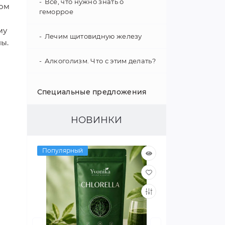
Все, что нужно знать о
том
геморрое
му
Лечим щитовидную железу
ны.
Алкоголизм. Что с этим делать?
Укрепление иммунитета
Специальные предложения
Психология поведения
НОВИНКИ
Гипертония - не приговор!
Популярный
Как улучшить слух
Интересные факты о нашем
организме
Улучшаем зрение