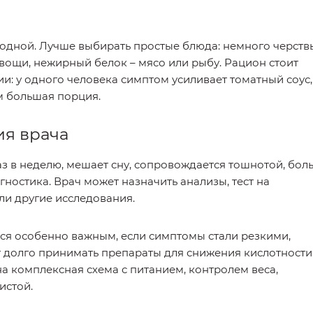
лодной. Лучше выбирать простые блюда: немного черств
вощи, нежирный белок – мясо или рыбу. Рацион стоит
: у одного человека симптом усиливает томатный соус,
м большая порция.
ия врача
з в неделю, мешает сну, сопровождается тошнотой, бол
ностика. Врач может назначить анализы, тест на
или другие исследования.
тся особенно важным, если симптомы стали резкими,
 долго принимать препараты для снижения кислотности
а комплексная схема с питанием, контролем веса,
истой.