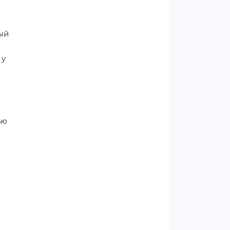
ый
 у
ью