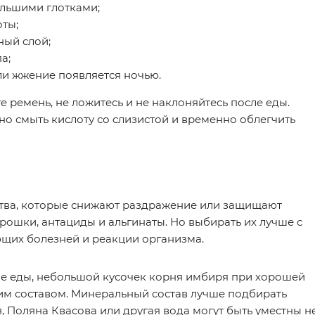
льшими глотками;
ты;
ный слой;
а;
ли жжение появляется ночью.
те ремень, не ложитесь и не наклоняйтесь после еды.
но смыть кислоту со слизистой и временно облегчить
ства, которые снижают раздражение или защищают
порошки, антациды и альгинаты. Но выбирать их лучше с
ющих болезней и реакции организма.
е еды, небольшой кусочек корня имбиря при хорошей
им составом. Минеральный состав лучше подбирать
 Поляна Квасова или другая вода могут быть уместны н