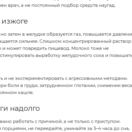
жен врач, а не постоянный подбор средств наугад.
и изжоге
 но затем в желудке образуется газ, повышается давлени
ращается сильнее. Слишком концентрированный раствор
 и может повредить пищевод. Молоко тоже не
 стимулировать выработку желудочного сока и повышат
еть и не экспериментировать с агрессивными методами.
ри боли в груди, затрудненном глотании, снижении веса
тоянном кашле.
ги надолго
важно работать с причиной, а не только с приступом.
порциями, не переедайте, ужинайте за 3–4 часа до сна,