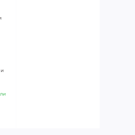
и
 и
ли