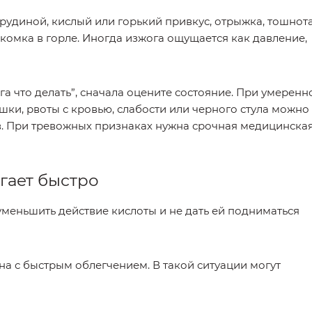
рудиной, кислый или горький привкус, отрыжка, тошнота
комка в горле. Иногда изжога ощущается как давление,
га что делать”, сначала оцените состояние. При умерен
шки, рвоты с кровью, слабости или черного стула можно
в. При тревожных признаках нужна срочная медицинска
гает быстро
уменьшить действие кислоты и не дать ей подниматься
а с быстрым облегчением. В такой ситуации могут