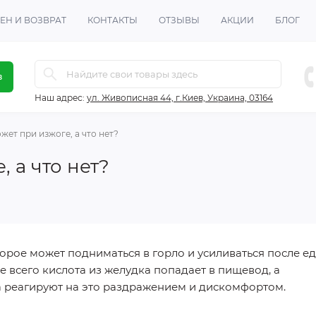
ЕН И ВОЗВРАТ
КОНТАКТЫ
ОТЗЫВЫ
АКЦИИ
БЛОГ
в
Наш адрес:
ул. Живописная 44, г.Киев, Украина, 03164
жет при изжоге, а что нет?
 а что нет?
торое может подниматься в горло и усиливаться после ед
 всего кислота из желудка попадает в пищевод, а
 реагируют на это раздражением и дискомфортом.