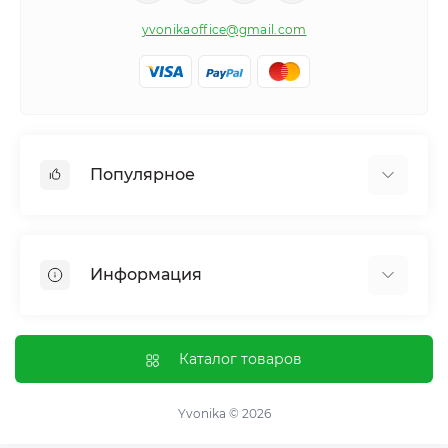
yvonikaoffice@gmail.com
Популярное
Женское здоровье
Мужское здоровье
Информация
Обмен веществ и вес
Контроль привычек и зависимостей
Отзывы о магазине
Иммунная система
Оплата и доставка
Каталог товаров
Гормональный баланс и обмен веществ
Обмен и возврат
Нервная система
О магазине
Yvonika © 2026
Суставы и кости
Пользовательское соглашение