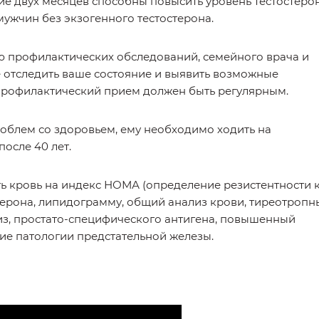
ие двух месяцев способны повысить уровень тестостеро
мужчин без экзогенного тестостерона.
ю профилактических обследований, семейного врача и
е отследить ваше состояние и выявить возможные
т профилактический прием должен быть регулярным.
облем со здоровьем, ему необходимо ходить на
осле 40 лет.
ь кровь на индекс НОМА (определение резистентности 
стерона, липидограмму, общий анализ крови, тиреотропн
из, простато-специфического антигена, повышенный
ие патологии предстательной железы.