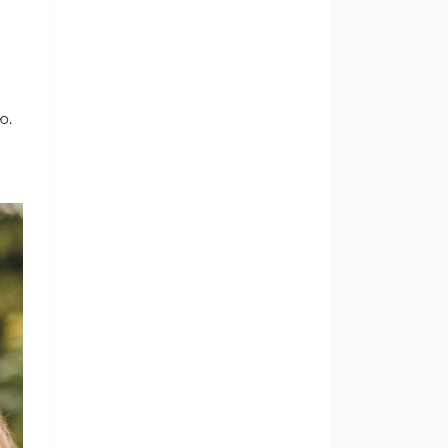
Женское здоровье
Мужское здоровье и сила
Все о сахарном диабете
ю.
Боремся с усталостью и
эмоциональным истощением
Боремся с приступами
мигрени правильно