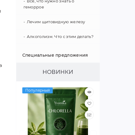
Все, что нужно знать о
геморрое
й
Лечим щитовидную железу
Алкоголизм. Что с этим делать?
Укрепление иммунитета
Специальные предложения
а
Психология поведения
НОВИНКИ
Гипертония - не приговор!
Популярный
Как улучшить слух
Интересные факты о нашем
организме
Улучшаем зрение