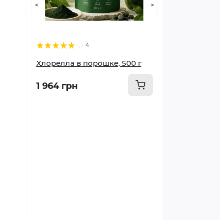
<
>
Худеем правильно
Суставы и опорно-
4
двигательный аппарат
Хлорелла в порошке, 500 г
Мозг и память
1 964 грн
Печень и почки
Грипп и простуда
Сосуды и сердце
Красота и здоровье
Лечим кишечник и желудок