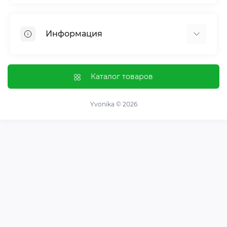
Женское здоровье
Мужское здоровье
Информация
Обмен веществ и вес
Контроль привычек и зависимостей
Отзывы о магазине
Иммунная система
Оплата и доставка
Каталог товаров
Гормональный баланс и обмен веществ
Обмен и возврат
Нервная система
О магазине
Yvonika © 2026
Суставы и кости
Пользовательское соглашение
Пищеварительная система
Контакты
Витамины и минералы
Карта сайта
Спортивные добавки