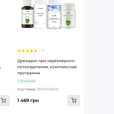
1
Дрезидил при черезмерном
,
потоотделении, комплексная
программа
В наличии
Код товара:
00000408290
1 469 грн