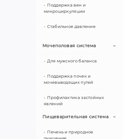
зн
Поддержка вен и
ра
микроциркуляции
се
Стабильное давление
Пр
Чистота сосудов
Мочеполовая система
Кровообращение и капилляры
Для мужского баланса
Поддержка сердечного ритма
Поддержка почек и
мочевыводящих путей
Профилактика застойных
За
явлений
ко
Пищеварительная система
Для женского комфорта
Об
ср
Печень и природное
очищение