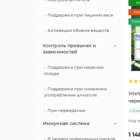
Н
Хи
Поддержка при лишнем весе
Рек
Активация обмена веществ
Контроль привычек и
зависимостей
Поддержка при нервном
голоде
Поддержка при снижении
Ульт
употребления алкоголя
чере
При переедании
В н
Код т
Иммунная система
При тяге к никотину
1 14
В период повышенных рисков