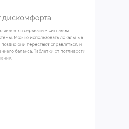
от дискомфорта
о является серьезным сигналом
стемы. Можно использовать локальные
 поздно они перестают справляться, и
ннего баланса. Таблетки от потливости
ления.
ановится следствием гиперактивности
ы работать на пределе даже в
осто блокируют поры, таблетки от
елезам и стабилизируют