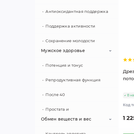
Антиоксидантная поддержка
Поддержка активности
Сохранение молодости
Мужское здоровье
Усталость и истощение
Потенция и тонус
Дрез
пото
Репродуктивная функция
После 40
В н
Код т
Простата и
мочевыделительная
1 22
Обмен веществ и вес
Сила и выносливость
Контроль аппетита