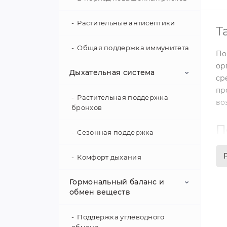
Растительные антисептики
Т
Общая поддержка иммунитета
По
ор
Дыхательная система
ср
пр
Растительная поддержка
во
бронхов
П
Сезонная поддержка
Из
Комфорт дыхания
си
со
Гормональный баланс и
ги
обмен веществ
эм
Поддержка углеводного