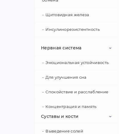
обмена
Та
Щитовидная железа
Инсулинорезистентность
Метаболические нарушения
Нервная система
ПМС / Менопауза
Эмоциональная устойчивость
В 
Для улучшения сна
ус
де
Спокойствие и расслабление
ал
Концентрация и память
К
Суставы и кости
Та
же
Выведение солей