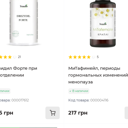
21
5
идил Форте при
МиТафимейл, периоды
отделении
гормональных изменений
менопауза
аличии
В наличии
овара:
000017612
Код товара:
000004116
5 грн
217 грн