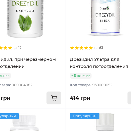
17
63
идил, при черезмерном
Дрезидил Ультра для
отделении
контроля потоотделения
аличии
В наличии
овара:
000004082
Код товара:
960000092
 грн
414 грн
улярный
Популярный