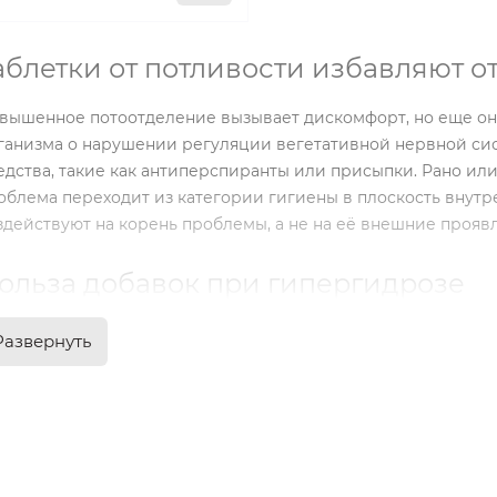
аблетки от потливости избавляют 
вышенное потоотделение вызывает дискомфорт, но еще он
ганизма о нарушении регуляции вегетативной нервной си
едства, такие как антиперспиранты или присыпки. Рано или
облема переходит из категории гигиены в плоскость внутре
здействуют на корень проблемы, а не на её внешние прояв
ольза добавок при гипергидрозе
быточная потливость ладоней, стоп или подмышек часто ст
Развернуть
мпатического отдела. Именно он заставляет потовые желез
стоянии покоя. В отличие от наружных методов, которые пр
пергидроза нормализуют передачу нервных импульсов к ж
оциональный фон.