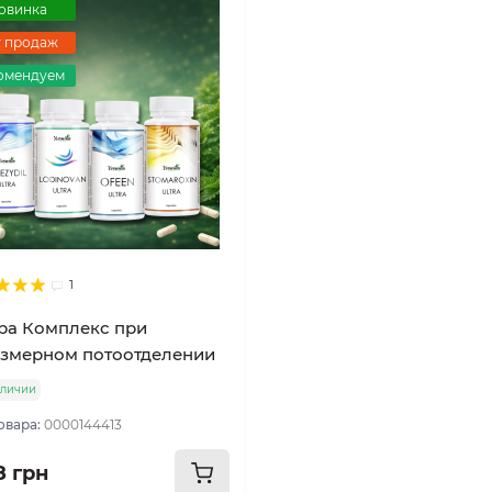
овинка
т продаж
омендуем
1
ра Комплекс при
змерном потоотделении
аличии
овара:
0000144413
8 грн