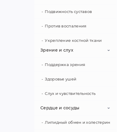
не
ги
Подвижность суставов
жа
Против воспаления
Ак
чу
Укрепление костной ткани
по
Зрение и слух
сек
Поддержка зрения
Па
ра
Здоровье ушей
Ук
из
Слух и чувствительность
се
Сердце и сосуды
П
Липидный обмен и холестерин
Пр