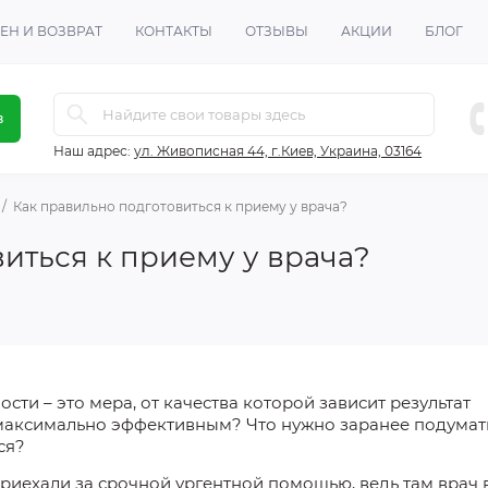
ЕН И ВОЗВРАТ
КОНТАКТЫ
ОТЗЫВЫ
АКЦИИ
БЛОГ
в
Наш адрес:
ул. Живописная 44, г.Киев, Украина, 03164
Как правильно подготовиться к приему у врача?
иться к приему у врача?
сти – это мера, от
качества которой
зависит результат
 максимально эффективным? Что нужно заранее подумат
ся?
 приехали за срочной ургентной помощью, ведь там врач 