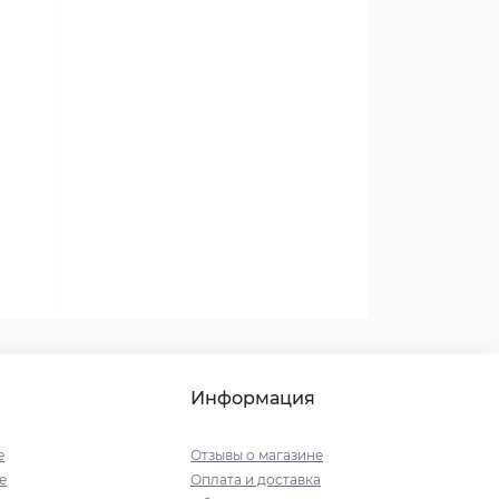
Женское здоровье
Мужское здоровье и сила
Все о сахарном диабете
Боремся с усталостью и
эмоциональным истощением
Боремся с приступами
мигрени правильно
Информация
е
Отзывы о магазине
е
Оплата и доставка