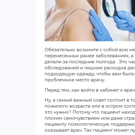
Обязательно возьмите с собой всю м
перенесенных ранее заболеваниях, а 
делали за последние
полгода
. Это ч
обследований и лишних расходов дене
подходящую одежду, чтобы вам было 
проблемное место врачу.
Перед
тем, как войти
в кабинет к вра
Ну, а самый важный совет состоит в т
пожилого возраста или в остром сост
это нужно? Потому что пациент наход
плохим самочувствием
или даже
стра
пациенту психологическую
поддержк
оказывает врач. Так
пациент может
л