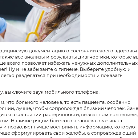
едицинскую документацию о состоянии своего здоровья
также все анализы и результаты диагностики, которые в
аще всего
позволяет
избежать ненужных дополнительных
г! Ну и не забывайте о гигиене. Выберите удобную и
легко раздеваться
при
необходимости и показать
чу, выключите звук мобильного телефона.
ом, что больного человека, то есть пациента, особенно
оянии,
лучше, чтобы
сопровождал близкий человек. Зач
ится в состоянии растерянности,
вызванном
волнением,
хом. Наличие рядом близкого человека оказывает
у
и
позволяет
лучше воспринять информацию, которую
учше сформулировать свои жалобы, а
сопровождающий