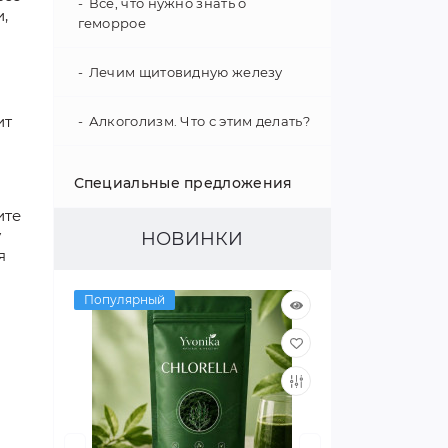
Все, что нужно знать о
,
геморрое
Лечим щитовидную железу
ит
Алкоголизм. Что с этим делать?
Укрепление иммунитета
Специальные предложения
ите
Психология поведения
у
НОВИНКИ
я
Гипертония - не приговор!
Популярный
Как улучшить слух
Интересные факты о нашем
организме
Улучшаем зрение