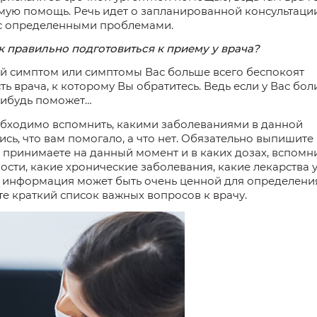
мую помощь. Речь идет о запланированной консультации
 с определенными проблемами.
ак правильно подготовиться
к
приему
у
врача?
ой симптом или симптомы Вас больше всего беспокоят
ть врача, к которому Вы обратитесь. Ведь если у Вас бол
нибудь поможет…
обходимо вспомнить, какими заболеваниями в
данной
ись, что вам помогало, а что нет. Обязательно выпишите
ы принимаете на
данный
момент и в каких дозах, вспомн
ости, какие хронические заболевания, какие лекарства 
информация может
быть очень ценной для определени
те краткий список важных вопросов к врачу.