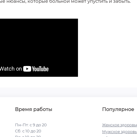
ые нюансы, которые
больной может
упустить и забыть.
Время работы
Популярное
Пн-Пт: с 9 до 20
Женское здоровь
Сб: с 10 до 20
Мужское здоровь