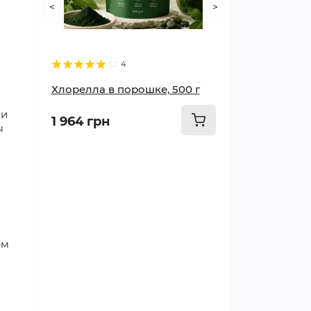
<
>
Худеем правильно
Суставы и опорно-
4
двигательный аппарат
Хлорелла в порошке, 500 г
Мозг и память
 и
1 964 грн
ы
Печень и почки
Грипп и простуда
Сосуды и сердце
ем
Красота и здоровье
Лечим кишечник и желудок