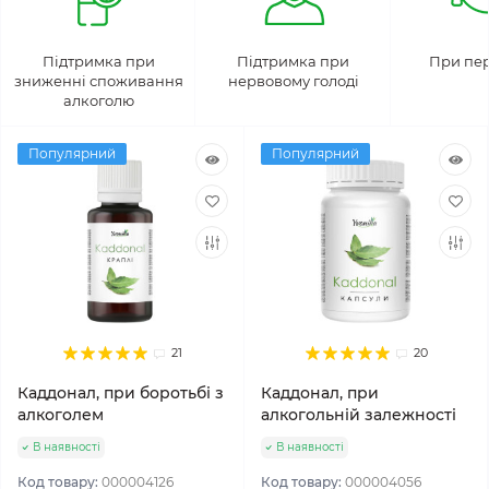
Підтримка при
Підтримка при
При пер
зниженні споживання
нервовому голоді
алкоголю
Популярний
Популярний
21
20
Каддонал, при боротьбі з
Каддонал, при
алкоголем
алкогольній залежності
В наявності
В наявності
Код товару:
000004126
Код товару:
000004056