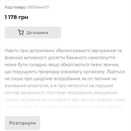
Код товару:
0000144427
1 178 грн
До кошика
Навіть при дотриманні збалансованого харчування та
фізичної активності досягти бажаного самопочуття
може бути складно, якщо зберігаються певні звички,
що порушують природну рівновагу організму. Йдеться
не лише про шкідливі вподобання, як-от паління чи
вживання алкоголю, а й про непомітні на перший
погляд залежності: постійне переїдання, емоційний
голод, тягування до солодкого або звичку заїдати стрес.
Усе це може не лише ускладнювати контроль ваги, а й
впливати на психоемоційний стан, гормональний
баланс і якість життя загалом.
Розгорнути