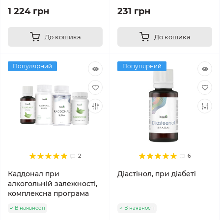
1 224 грн
231 грн
До кошика
До кошика
Популярний
Популярний
2
6
Каддонал при
Діастінол, при діабеті
алкогольній залежності,
комплексна програма
В наявності
В наявності