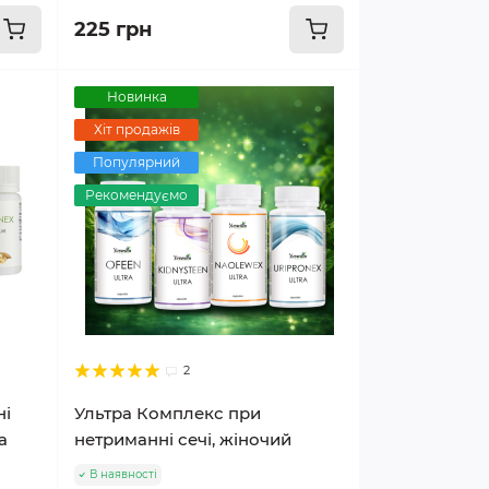
225 грн
Новинка
Хіт продажів
Популярний
Рекомендуємо
2
ні
Ультра Комплекс при
а
нетриманні сечі, жіночий
В наявності