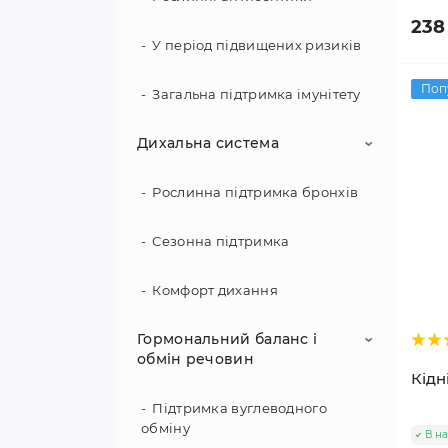
238
У період підвищених ризиків
Поп
Загальна підтримка імунітету
Дихальна система
Рослинна підтримка бронхів
Сезонна підтримка
Комфорт дихання
Гормональний баланс і
обмін речовин
Кідн
Підтримка вуглеводного
обміну
В на