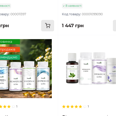
явності
В наявності
овару:
000011397
Код товару:
00001099090
 грн
1 447 грн
овинка
 продажів
омендуємо
1
1