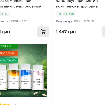
ра Комплекс при
Фітолокун при циститі,
иманні сечі, чоловічий
комплексна програма
явності
В наявності
овару:
0000144447
Код товару:
00000409290
2 грн
1 447 грн
овинка
 продажів
омендуємо
1