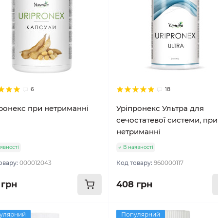
6
18
ронекс при нетриманні
Уріпронекс Ультра для
сечостатевої системи, при
нетриманні
явності
В наявності
овару:
000012043
Код товару:
960000117
 грн
408 грн
улярний
Популярний