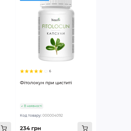
6
Фітолокун при циститі
В наявності
Код товару:
000004092
234 грн