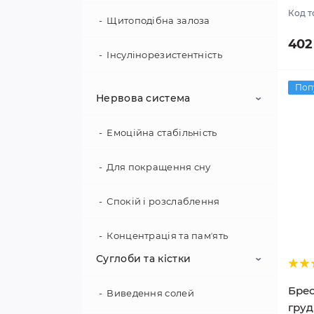
Код т
Щитоподібна залоза
402
Інсулінорезистентність
Поп
Метаболічні порушення
Нервова система
ПМС / Менопауза /
Емоційна стабільність
Для покращення сну
Спокій і розслаблення
Концентрація та памʼять
Суглоби та кістки
Брес
Виведення солей
гру