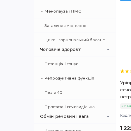
Менопауза і ПМС
Загальне зміцнення
Цикл і гормональний баланс
Чоловіче здоровʼя
Потенція і тонус
Репродуктивна функція
Уріп
сечо
Після 40
нетр
В на
Простата і сечовидільна
Код т
Обмін речовин і вага
Сила і витривалість
1 22
Контроль апетиту