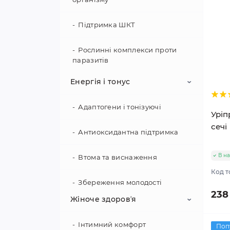
Підтримка ШКТ
Рослинні комплекси проти
паразитів
Енергія і тонус
Адаптогени і тонізуючі
Уріп
сечі
Антиоксидантна підтримка
В на
Втома та виснаження
Код т
Збереження молодості
238
Жіноче здоровʼя
Підтримка активності
Інтимний комфорт
Поп