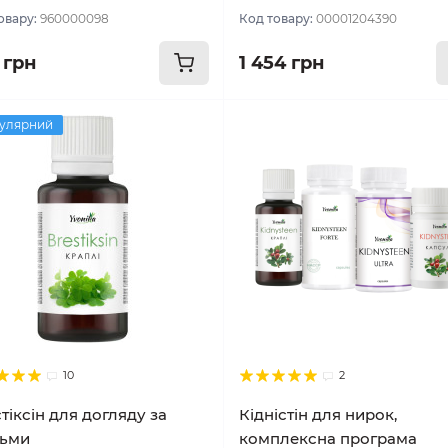
овару:
960000098
Код товару:
00001204390
 грн
1 454 грн
улярний
10
2
тіксін для догляду за
Кідністін для нирок,
дьми
комплексна програма