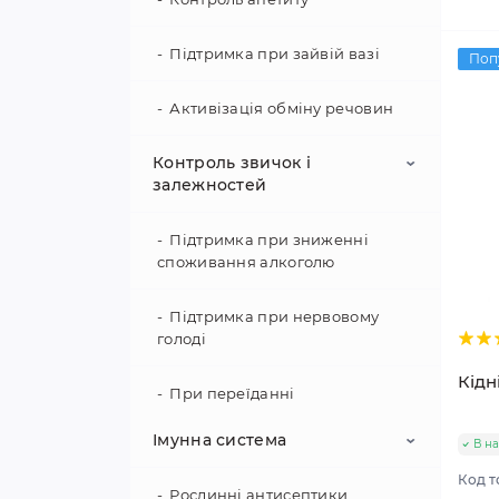
Підтримка при зайвій вазі
Поп
Активізація обміну речовин
Контроль звичок і
залежностей
Підтримка при зниженні
споживання алкоголю
Підтримка при нервовому
голоді
Кідн
При переїданні
Імунна система
В на
При тязі до нікотину
Код т
Рослинні антисептики