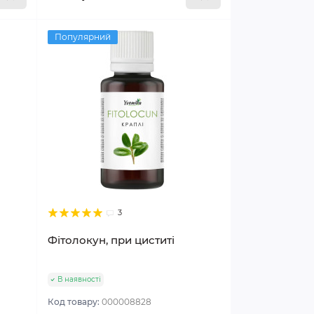
Популярний
3
Фітолокун, при циститі
В наявності
Код товару:
000008828