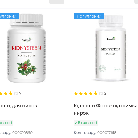
улярний
Популярний
7
2
істін, для нирок
Кідністін Форте підтримка
нирок
явності
В наявності
овару:
000010990
Код товару:
000017618