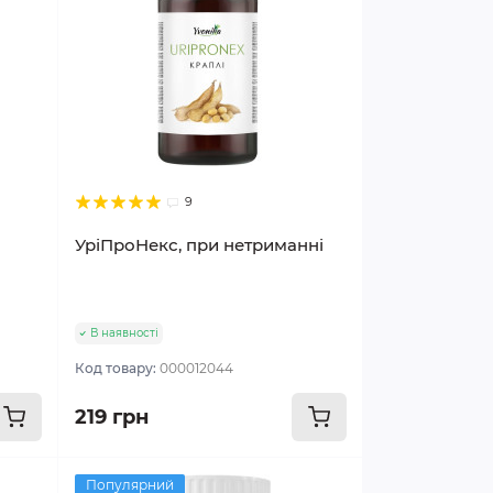
9
УріПроНекс, при нетриманні
В наявності
Код товару:
000012044
219 грн
Популярний