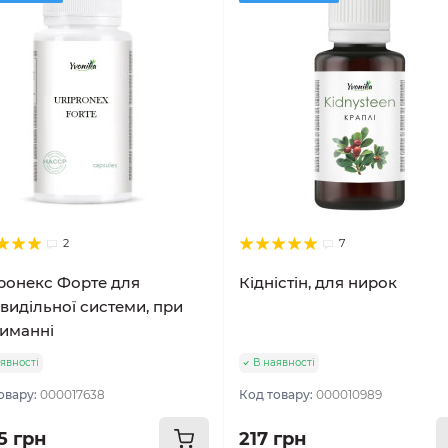
2
7
ронекс Форте для
Кідністін, для нирок
видільної системи, при
иманні
явності
В наявності
овару:
000017638
Код товару:
000010989
5 грн
217 грн