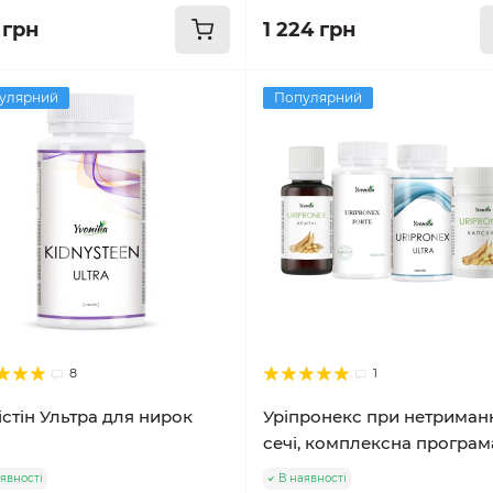
 грн
1 224 грн
улярний
Популярний
8
1
істін Ультра для нирок
Уріпронекс при нетриман
сечі, комплексна програм
явності
В наявності