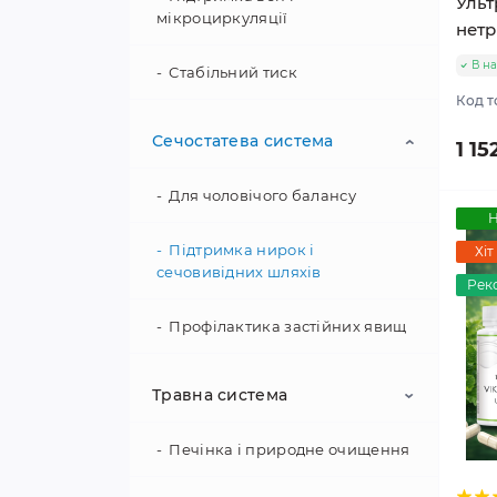
Ульт
мікроциркуляції
нетр
В на
Стабільний тиск
Код т
Чистота судин
Сечостатева система
1 15
Кровообіг і капіляри
Для чоловічого балансу
Н
Підтримка серцевого ритму
Підтримка нирок і
Хіт
сечовивідних шляхів
Рек
Профілактика застійних явищ
Для жіночого комфорту
Травна система
Печінка і природне очищення