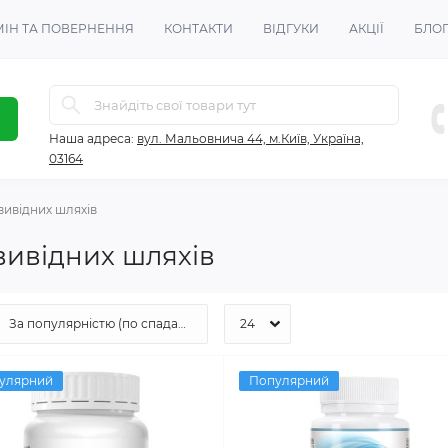
ІН ТА ПОВЕРНЕННЯ
КОНТАКТИ
ВІДГУКИ
АКЦІЇ
БЛО
Наша адреса:
вул. Мальовнича 44, м.Київ, Україна,
03164
вивідних шляхів
вивідних шляхів
улярний
Популярний