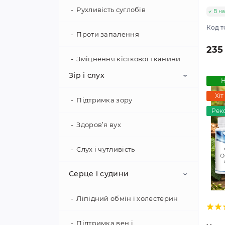
Рухливість суглобів
В на
Код т
Проти запалення
235
Зміцнення кісткової тканини
Зір і слух
Н
Хіт
Підтримка зору
Рек
Здоров’я вух
Слух і чутливість
Серце і судини
Ліпідний обмін і холестерин
Підтримка вен і