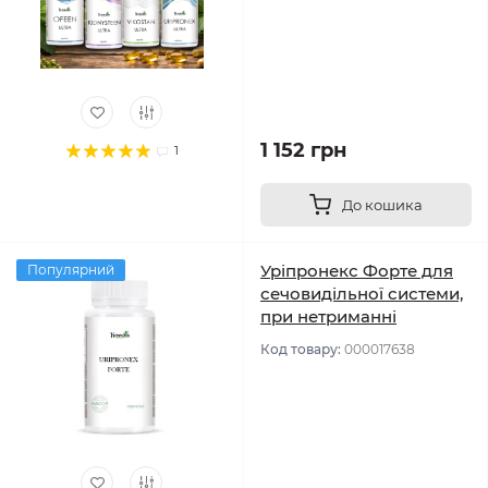
1 152 грн
1
До кошика
Уріпронекс Форте для
Популярний
сечовидільної системи,
при нетриманні
Код товару:
000017638