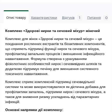
1
0
Опис товару
Характеристики
Відгуків
Питання
Комплекс «Здорові нирки та сечовий міхур» жіночий
Комплекс для жінок «Здорові нирки та сечовий міхур» – це 
поєднання рослинних екстрактів та біоактивних компонентів, 
що сприяють підтримці функції нирок та сечового міхура, 
профілактиці запальних процесів і зменшенню інфекційного 
навантаження. Формула створена з урахуванням 
фізіологічних особливостей нирок і сечовивідних шляхів та 
додатково підтримує печінку для зменшення системного 
токсичного навантаження.
Комплекс сприяє комплексній підтримці сечовидільної 
системи та може використовуватися як дієтична добавка для 
профілактики запалень, підтримки нирок і сечового міхура, а 
також для зниження ризику ускладнень від паразитарних 
інфекцій.
Основні напрямки дії комплексу: