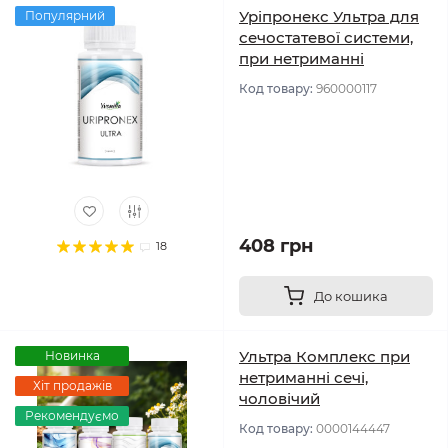
Уріпронекс Ультра для
Популярний
сечостатевої системи,
при нетриманні
Код товару:
960000117
408 грн
18
До кошика
Ультра Комплекс при
Новинка
нетриманні сечі,
Хіт продажів
чоловічий
Рекомендуємо
Код товару:
0000144447