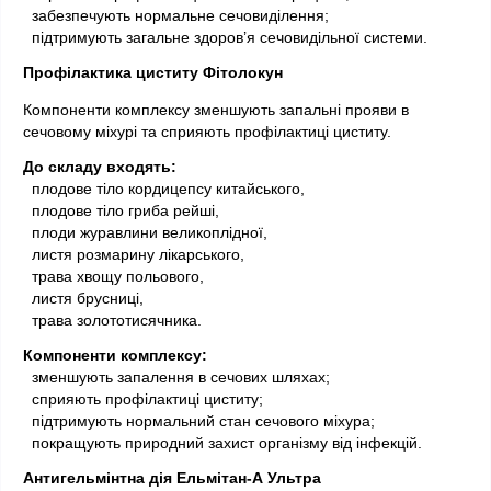
  забезпечують нормальне сечовиділення;
  підтримують загальне здоров’я сечовидільної системи.
Профілактика циститу Фітолокун 
Компоненти комплексу зменшують запальні прояви в 
сечовому міхурі та сприяють профілактиці циститу.
До складу входять:
 плодове тіло кордицепсу китайського,
  плодове тіло гриба рейші,
  плоди журавлини великоплідної,
  листя розмарину лікарського,
  трава хвощу польового,
  листя брусниці,
  трава золототисячника.
Компоненти комплексу:
 зменшують запалення в сечових шляхах;
  сприяють профілактиці циститу;
  підтримують нормальний стан сечового міхура;
  покращують природний захист організму від інфекцій.
Антигельмінтна дія Ельмітан-А Ультра 