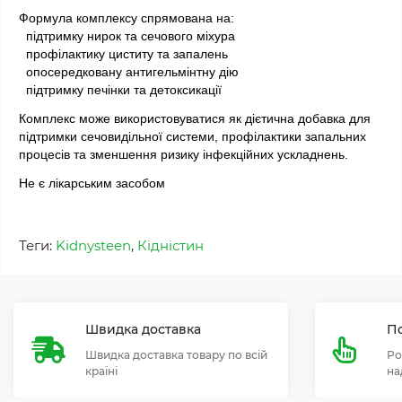
Формула комплексу спрямована на:
  підтримку нирок та сечового міхура
  профілактику циститу та запалень
  опосередковану антигельмінтну дію
  підтримку печінки та детоксикації
Комплекс може використовуватися як дієтична добавка для 
підтримки сечовидільної системи, профілактики запальних 
процесів та зменшення ризику інфекційних ускладнень.
Не є лікарським засобом
Теги:
Kidnysteen
,
Кідністин
Швидка доставка
По
Швидка доставка товару по всій
Ро
країні
на