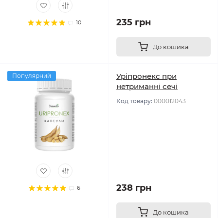
235 грн
10
До кошика
Уріпронекс при
Популярний
нетриманні сечі
Код товару:
000012043
238 грн
6
До кошика