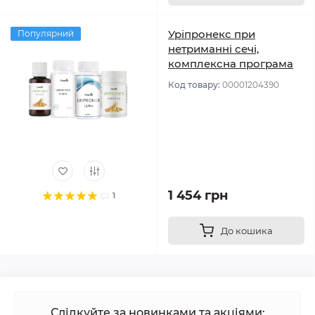
Уріпронекс при
Популярний
нетриманні сечі,
комплексна програма
Код товару:
00001204390
1 454 грн
1
До кошика
Слідкуйте за новинками та акціями: