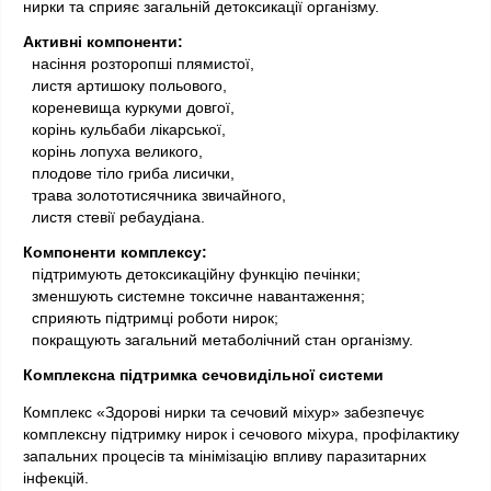
нирки та сприяє загальній детоксикації організму.
Активні компоненти:
 насіння розторопші плямистої,
  листя артишоку польового,
  кореневища куркуми довгої,
  корінь кульбаби лікарської,
  корінь лопуха великого,
  плодове тіло гриба лисички,
  трава золототисячника звичайного,
  листя стевії ребаудіана.
Компоненти комплексу:
 підтримують детоксикаційну функцію печінки;
  зменшують системне токсичне навантаження;
  сприяють підтримці роботи нирок;
  покращують загальний метаболічний стан організму.
Комплексна підтримка сечовидільної системи
Комплекс «Здорові нирки та сечовий міхур» забезпечує 
комплексну підтримку нирок і сечового міхура, профілактику 
запальних процесів та мінімізацію впливу паразитарних 
інфекцій.