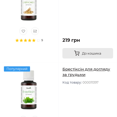
219 грн
9
До кошика
Брестіксін для догляду
Популярний
за грудьми
Код товару:
000011397