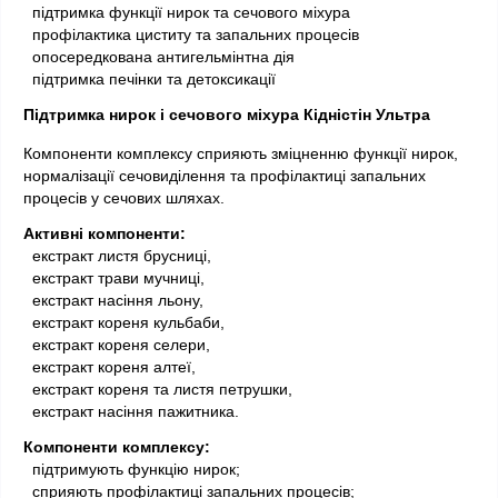
 підтримка функції нирок та сечового міхура
  профілактика циститу та запальних процесів
  опосередкована антигельмінтна дія
  підтримка печінки та детоксикації
Підтримка нирок і сечового міхура Кідністін Ультра 
Компоненти комплексу сприяють зміцненню функції нирок, 
нормалізації сечовиділення та профілактиці запальних 
процесів у сечових шляхах.
Активні компоненти:
 екстракт листя брусниці,
  екстракт трави мучниці,
  екстракт насіння льону,
  екстракт кореня кульбаби,
  екстракт кореня селери,
  екстракт кореня алтеї,
  екстракт кореня та листя петрушки,
  екстракт насіння пажитника.
Компоненти комплексу:
 підтримують функцію нирок;
  сприяють профілактиці запальних процесів;