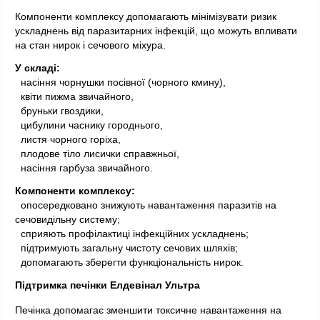
Компоненти комплексу допомагають мінімізувати ризик 
ускладнень від паразитарних інфекцій, що можуть впливати 
на стан нирок і сечового міхура.
У складі:
 насіння чорнушки посівної (чорного кмину),
  квіти пижма звичайного,
  бруньки гвоздики,
  цибулини часнику городнього,
  листя чорного горіха,
  плодове тіло лисички справжньої,
  насіння гарбуза звичайного.
Компоненти комплексу:
 опосередковано знижують навантаження паразитів на 
сечовидільну систему;
  сприяють профілактиці інфекційних ускладнень;
  підтримують загальну чистоту сечових шляхів;
  допомагають зберегти функціональність нирок.
Підтримка печінки Елдевінал Ультра
Печінка допомагає зменшити токсичне навантаження на 