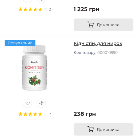
1 225 грн
2
До кошика
Кідністін, для нирок
Популярний
Код товару:
000010990
238 грн
7
До кошика