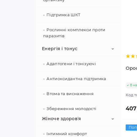
Підтримка ШКТ
Рослинні комплекси проти
паразитів
Енергія і тонус
Адаптогени і тонізуючі
Ороф
Антиоксидантна підтримка
В на
Втома та виснаження
Код т
407
Збереження молодості
Жіноче здоровʼя
Підтримка активності
Поп
Інтимний комфорт