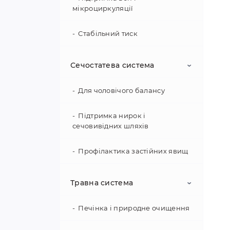
П
мікроциркуляції
з
Стабільний тиск
У к
пе
Чистота судин
Сечостатева система
Кровообіг і капіляри
Для чоловічого балансу
Підтримка серцевого ритму
Підтримка нирок і
сечовивідних шляхів
Профілактика застійних явищ
Для жіночого комфорту
Травна система
Печінка і природне очищення