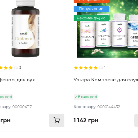
Популярний
Рекомендуємо
3
1
енор, для вух
Ультра Комплекс для слу
явності
В наявності
овару:
000004117
Код товару:
0000144432
 грн
1 142 грн