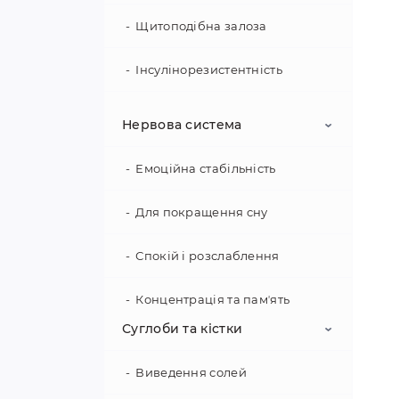
Не
Щитоподібна залоза
ст
ко
Інсулінорезистентність
Я
Метаболічні порушення
Нервова система
Пе
ПМС / Менопауза /
Емоційна стабільність
Для покращення сну
Спокій і розслаблення
Ва
мо
Концентрація та памʼять
здо
Суглоби та кістки
Б
Виведення солей
БА