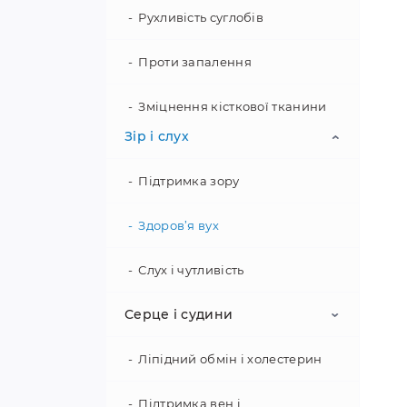
кр
Рухливість суглобів
як
по
Проти запалення
Зміцнення кісткової тканини
Зір і слух
Підтримка зору
Здоров’я вух
Слух і чутливість
Серце і судини
Як
ко
Ліпідний обмін і холестерин
бе
Підтримка вен і