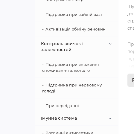
Шу
дз
Підтримка при зайвій вазі
ст
сп
Активізація обміну речовин
Контроль звичок і
Пр
залежностей
по
пі
Підтримка при зниженні
з 
споживання алкоголю
Я
Підтримка при нервовому
голоді
Шу
за
При переїданні
ва
Імунна система
При тязі до нікотину
На
Рослинні антисептики