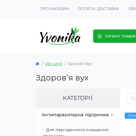
ПРО МАГАЗИН
ОПЛАТА І ДОСТАВКА
ОБМ
Каталог товарів
Зір і слух
Здоров’я вух
Здоров’я вух
КАТЕГОРІЇ
Антипаразитарна підтримка
Поп
Для періодичного очищення
організму