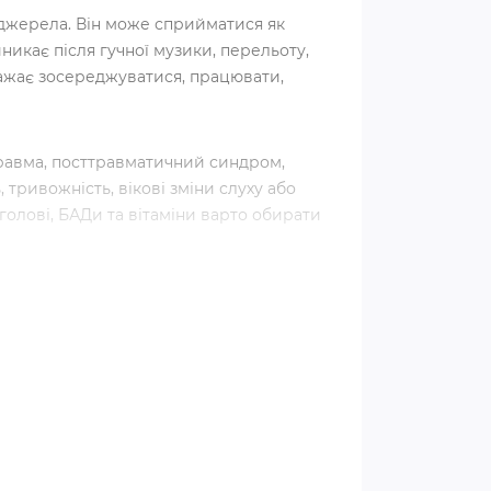
 джерела. Він може сприйматися як
иникає після гучної музики, перельоту,
важає зосереджуватися, працювати,
травма, посттравматичний синдром,
тривожність, вікові зміни слуху або
голові, БАДи та вітаміни варто обирати
ливим. Якщо разом із ним виникають
я слуху або його раптове погіршення,