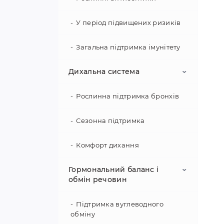
У період підвищених ризиків
Загальна підтримка імунітету
Дихальна система
На
На
Рослинна підтримка бронхів
но
шу
Сезонна підтримка
М
Комфорт дихання
Ст
Гормональний баланс і
по
обмін речовин
вн
та
Підтримка вуглеводного
обміну