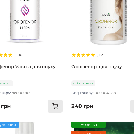
10
8
енор Ультра для слуху
Орофенор, для слуху
явності
В наявності
овару:
960000109
Код товару:
000004088
 грн
240 грн
улярний
Новинка
Хіт продажів