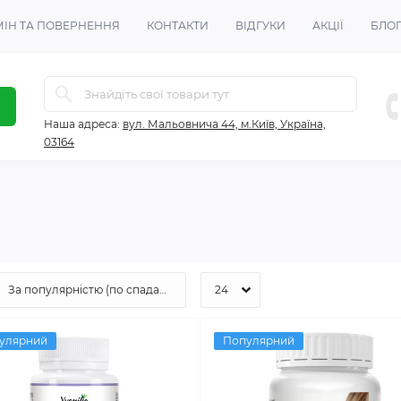
ІН ТА ПОВЕРНЕННЯ
КОНТАКТИ
ВІДГУКИ
АКЦІЇ
БЛО
Наша адреса:
вул. Мальовнича 44, м.Київ, Україна,
03164
улярний
Популярний