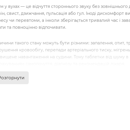
м у вухах — це відчуття стороннього звуку без зовнішнього
він, свист, дзижчання, пульсація або гул. Іноді дискомфорт в
ресу чи перевтоми, а інколи зберігається тривалий час і за
ати та повноцінно відпочивати.
ичини такого стану можуть бути різними: запалення, отит, 
рушення кровообігу, перепади артеріального тиску, мігрень, 
двищене навантаження на судини. Тому таблетки від шуму в 
урахуванням самопочуття, діагнозу та рекомендацій лікаря.
Розгорнути
кі симптоми потребують уваги
м може бути тимчасовим або постійним, слабким чи нав'яз
паморочення, блювання, нудота, біль, закладеність, зниженн
жливо не відкладати діагностику.
йчастіше користувачі звертають увагу на такі прояви: