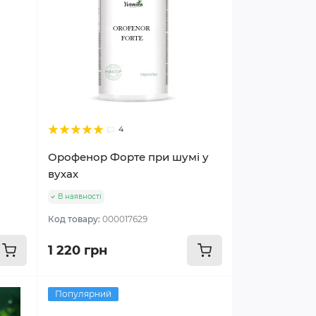
4
Орофенор Форте при шумі у
вухах
В наявності
Код товару:
000017629
1 220 грн
Популярний