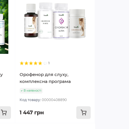
1
ху
Орофенор для слуху,
комплексна програма
В наявності
Код товару:
00000408890
1 447 грн