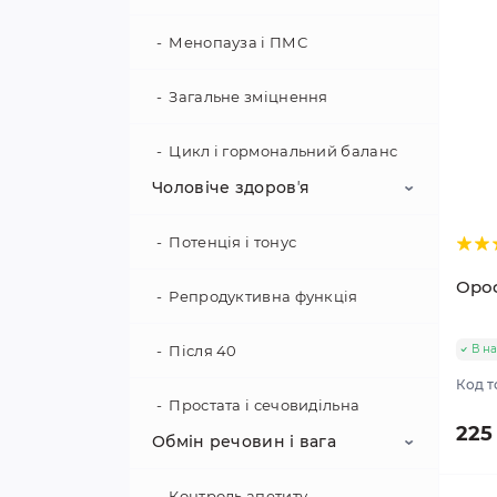
Менопауза і ПМС
Загальне зміцнення
Цикл і гормональний баланс
Чоловіче здоровʼя
Потенція і тонус
Ороф
Репродуктивна функція
Після 40
В на
Код т
Простата і сечовидільна
225
Обмін речовин і вага
Сила і витривалість
Контроль апетиту