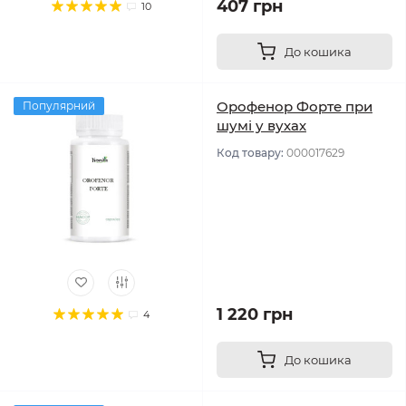
407 грн
10
До кошика
Орофенор Форте при
Популярний
шумі у вухах
Код товару:
000017629
1 220 грн
4
До кошика