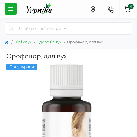
0
Зір і слух
Здоров’я вух
Орофенор, для вух
Орофенор, для вух
Популярний