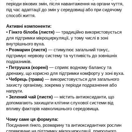
періоди вікових змін, після навантаження на органи чуття, 
під час адаптації до змін у середовищі або при сидячому 
способі життя.
Активні компоненти:
• 
Гінкго білоба (листя)
 — традиційно використовується 
для підтримки мікроциркуляції, у тому числі в зоні 
внутрішнього вуха.
• 
Розмарин (листя)
 — стимулює загальний тонус, 
підтримує нервову систему та чутливість до зовнішніх 
подразників.
• 
Петрушка (корені)
 — сприяє водному балансу та 
дренажу, що корисно для підтримки комфорту у зоні вуха.
• 
Чебрець (трава)
 — використовується для загального 
захисту організму, зокрема у періоди подразнення або 
напруги.
• 
Зелений чай (листя)
 — містить антиоксиданти, що 
допомагають захищати клітини слухової системи від 
впливу факторів навколишнього середовища.
Чому саме ця формула:
Поєднання гінкго, розмарину та антиоксидантних рослин 
спрямоване на підтримку мікроциркуляції, природного 