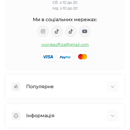
Сб: з 10 до 20
Нд: з 10 до 20
Ми в соціальних мережах:
yvonikaoffice@gmail.com
Популярне
Жіноче здоровʼя
Чоловіче здоровʼя
Інформація
Обмін речовин і вага
Контроль звичок і залежностей