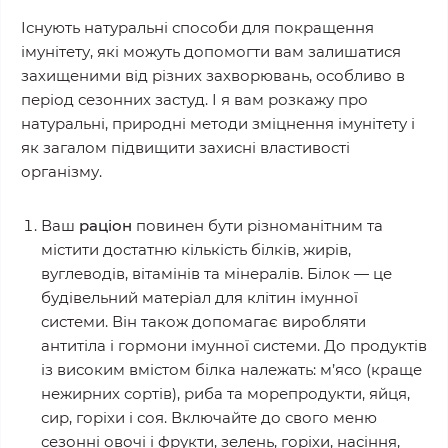
Існують натуральні способи для покращення
імунітету, які можуть допомогти вам залишатися
захищеними від різних захворювань, особливо в
період сезонних застуд. І я вам розкажу про
натуральні, природні методи зміцнення імунітету і
як загалом підвищити захисні властивості
організму.
Ваш
раціон
повинен бути різноманітним та
містити достатню кількість бiлкiв, жирiв,
вуглеводiв, вiтамiнiв та мiнералiв. Білок — це
будiвельний матерiал для клітин імунної
системи. Він також допомагає виробляти
антитіла i гормони імунної системи. До продуктiв
із високим вмiстом бiлка належать: м’ясо (краще
нежирних сортів), риба та морепродукти, яйця,
сир, горiхи i соя. Включайте до свого меню
сезонні овочі і фрукти, зелень, горіхи, насіння,