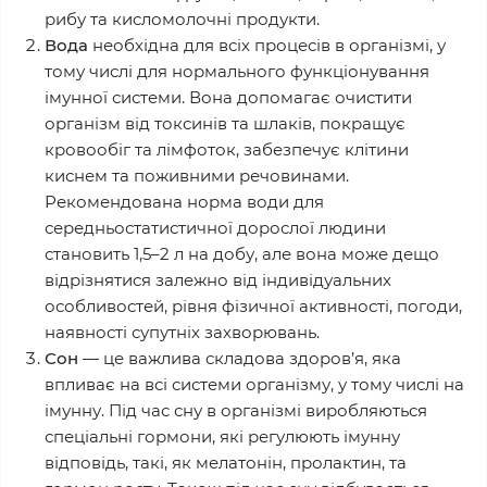
рибу та кисломолочні продукти.
Вода
необхідна для всiх процесів в організмі, у
тому числі для нормального функцiонування
імунної системи. Вона допомагає очистити
організм від токсинів та шлаків, покращує
кровообіг та лімфоток, забезпечує клітини
киснем та поживними речовинами.
Рекомендована норма води для
середньостатистичної дорослої людини
становить 1,5–2 л на добу, але вона може дещо
відрізнятися залежно від індивідуальних
особливостей, рівня фізичної активності, погоди,
наявності супутніх захворювань.
Сон
— це важлива складова здоров’я, яка
впливає на всі системи організму, у тому числі на
імунну. Під час сну в організмі виробляються
спеціальні гормони, які регулюють імунну
відповідь, такі, як мелатонін, пролактин, та