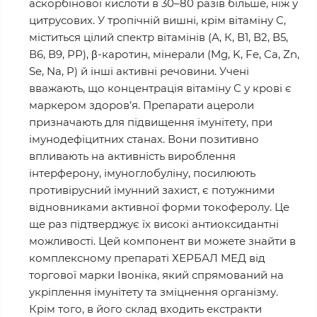
аскорбінової кислоти в 30–80 разів більше, ніж у
цитрусових. У тропічній вишні, крім вітаміну С,
міститься цілий спектр вітамінів (А, К, В1, В2, В5,
В6, В9, РР), β-каротин, мінерали (Mg, K, Fe, Ca, Zn,
Se, Na, P) й інші активні речовини. Учені
вважають, що концентрація вітаміну С у крові є
маркером здоров’я. Препарати ацероли
призначають для підвищення імунітету, при
імунодефіцитних станах. Вони позитивно
впливають на активність вироблення
інтерферону, імуноглобуліну, посилюють
противірусний імунний захист, є потужними
відновниками активної форми токоферолу. Це
ще раз підтверджує їх високі антиоксидантні
можливості. Цей компонент ви можете знайти в
комплексному препараті ХЕРБАЛ МЕД від
торгової марки Івоніка, який спрямований на
укріплення імунітету та зміцнення організму.
Крім того, в його склад входить екстракти