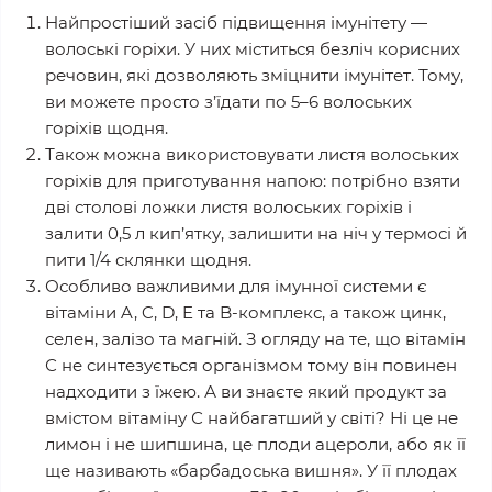
Найпростіший засіб підвищення імунітету —
волоські горіхи. У них міститься безліч корисних
речовин, які дозволяють зміцнити імунітет. Тому,
ви можете просто з’їдати по 5–6 волоських
горіхів щодня.
Також можна використовувати листя волоських
горіхів для приготування напою: потрібно взяти
дві столові ложки листя волоських горіхів і
залити 0,5 л кип’ятку, залишити на ніч у термосі й
пити 1/4 склянки щодня.
Особливо важливими для імунної системи є
вiтамiни A, C, D, E та B-комплекс, а також цинк,
селен, залiзо та магнiй. З огляду на те, що вітамін
С не синтезується організмом тому він повинен
надходити з їжею. А ви знаєте який продукт за
вмістом вітаміну С найбагатший у світі? Ні це не
лимон і не шипшина, це плоди ацероли, або як її
ще називають «барбадоська вишня». У її плодах