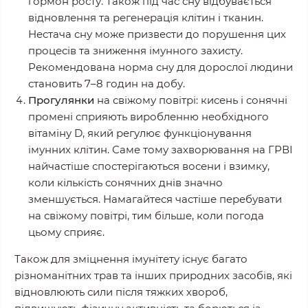
гормон росту. Також під час сну відбувається
відновлення та регенерацiя клiтин i тканин.
Нестача сну може призвести до порушення цих
процесів та зниження імунного захисту.
Рекомендована норма сну для дорослої людини
становить 7–8 годин на добу.
Прогулянки
на свіжому повітрі: кисень і сонячні
промені сприяють виробленню необхідного
вітаміну D, який регулює функціонування
імунних клітин. Саме тому захворювання на ГРВІ
найчастіше спостерігаються восени і взимку,
коли кількість сонячних днів значно
зменшується. Намагайтеся частіше перебувати
на свіжому повітрі, тим більше, коли погода
цьому сприяє.
Також для зміцнення імунітету існує багато
різноманітних трав та інших природних засобів, які
відновлюють сили після тяжких хвороб,