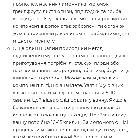
прополісу, насіння лимонника, кісточок
грейпфруту, листя оливи, ягід годжи та гриба
кордицепс. Ця унікальна комбінація рослинних
компонентів допомагає забезпечити організм
усіма корисними речовинами, необхідними для
міцного імунітету.
Є ще один цікавий природний метод
підвищення імунітету — вітамінна ванна. Для її
приготування потрібні листя, сухі плоди або
гілочки малини, смородини, обліпихи, брусниці,
шипшини, горобини. Можна взяти декілька
компонентів, ті, що знайдете. Узяти їх у рівних
кількостях, залити окропом і настояти 5–10
хвилин. Цей відвар слід додати у ванну. Якщо є
бажання, можна налити у ванну ще декілька
крапель олії евкаліпту та кедру. Приймати таку
ванну потрібно 10–15 хвилин. За допомогою цієї
процедури можна не тільки підвищити імунітет,
але й заспокоїти головні болі, полегшити