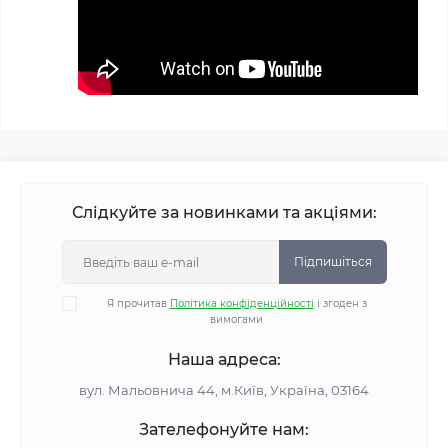
Слідкуйте за новинками та акціями:
Підпишіться
Я прочитав
Політика конфіденційності
і згоден з
вимогами
Наша адреса:
вул. Мальовнича 44, м.Київ, Україна, 03164
Зателефонуйте нам: