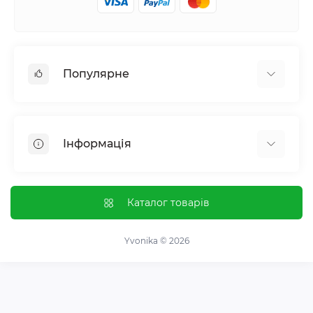
Популярне
Жіноче здоровʼя
Чоловіче здоровʼя
Інформація
Обмін речовин і вага
Контроль звичок і залежностей
Відгуки про магазин
Імунна система
Оплата і доставка
Каталог товарів
Гормональний баланс і обмін речовин
Обмін та повернення
Нервова система
Про магазин
Yvonika © 2026
Суглоби та кістки
Угода користувача
Травна система
Зворотній зв'язок
Вітаміни та мінерали
Карта сайту
Спортивні добавки