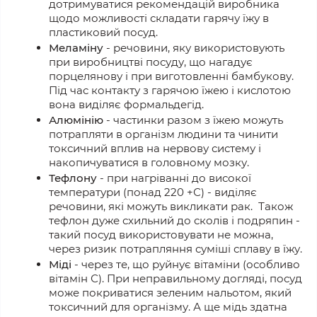
дотримуватися рекомендацій виробника
щодо можливості складати гарячу їжу в
пластиковий посуд.
Меламіну
- речовини, яку використовують
при виробництві посуду, що нагадує
порцелянову і при виготовленні бамбукову.
Під час контакту з гарячою їжею і кислотою
вона виділяє формальдегід.
Алюмінію
- частинки разом з їжею можуть
потрапляти в організм людини та чинити
токсичний вплив на нервову систему і
накопичуватися в головному мозку.
Тефлону
- при нагріванні до високої
температури (понад 220 +С) - виділяє
речовини, які можуть викликати рак. Також
тефлон дуже схильний до сколів і подряпин -
такий посуд використовувати не можна,
через ризик потрапляння суміші сплаву в їжу.
Міді
- через те, що руйнує вітаміни (особливо
вітамін С). При неправильному догляді, посуд
може покриватися зеленим нальотом, який
токсичний для організму. А ще мідь здатна