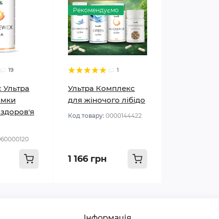
Рекомендуємо
19
1
 Ультра
Ультра Комплекс
имки
для жіночого лібідо
 здоров'я
Код товару:
0000144422
960000120
1 166 грн
Інформація