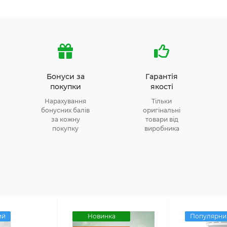
Бонуси за
Гарантія
покупки
якості
Нарахування
Тільки
бонусних балів
оригінальні
за кожну
товари від
покупку
виробника
ий
Новинка
Популярни