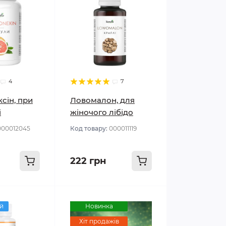
4
7
сін, при
Ловомалон, для
і
жіночого лібідо
000012045
Код товару:
000011119
222 грн
й
Новинка
Хіт продажів