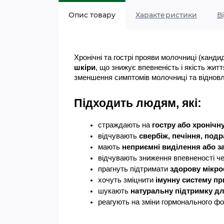
Опис товару
Характеристики
В
Хронічні та гострі прояви молочниці (канди
шкіри
, що знижує впевненість і якість жи
зменшення симптомів молочниці та віднов
Підходить людям, які:
страждають на 
гостру або хроніч
відчувають 
свербіж, печіння, подр
мають 
неприємні виділення або за
відчувають зниження впевненості ч
прагнуть підтримати 
здорову мікро
хочуть зміцнити 
імунну систему п
шукають 
натуральну підтримку д
реагують на зміни гормонального фо