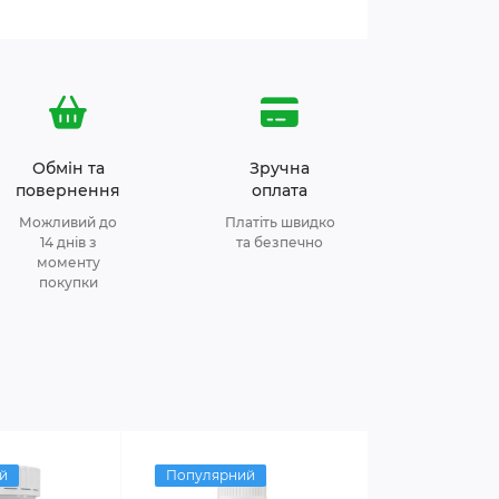
Обмін та
Зручна
повернення
оплата
Можливий до
Платіть швидко
14 днів з
та безпечно
моменту
покупки
й
Популярний