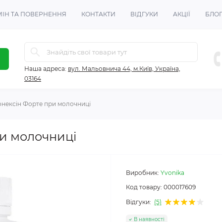
ІН ТА ПОВЕРНЕННЯ
КОНТАКТИ
ВІДГУКИ
АКЦІЇ
БЛО
Наша адреса:
вул. Мальовнича 44, м.Київ, Україна,
03164
нексін Форте при молочниці
и молочниці
Виробник:
Yvonika
Код товару:
000017609
Відгуки:
(5)
В наявності