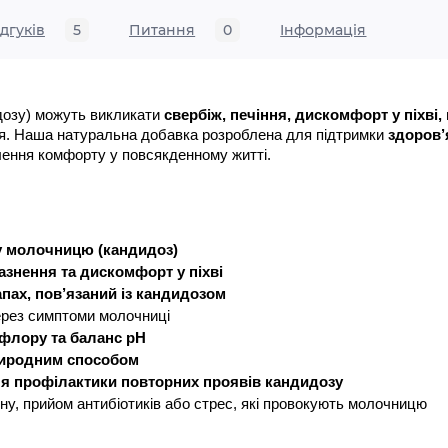
ідгуків
5
Питання
0
Iнформація
дозу) можуть викликати 
свербіж, печіння, дискомфорт у піхві,
ття. Наша натуральна добавка розроблена для підтримки 
здоров’
лення комфорту у повсякденному житті.
ну молочницю (кандидоз)
азнення та дискомфорт у піхві
пах, пов’язаний із кандидозом
ерез симптоми молочниці
флору та баланс pH
риродним способом
ля профілактики повторних проявів кандидозу
ну, прийом антибіотиків або стрес, які провокують молочницю