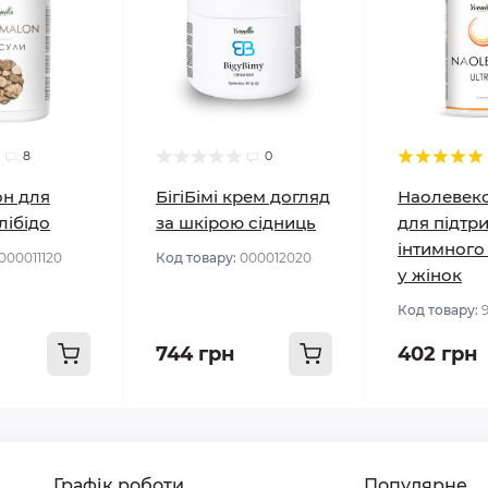
8
0
н для
БігіБімі крем догляд
Наолевекс
лібідо
за шкірою сідниць
для підтр
інтимного
000011120
Код товару:
000012020
у жінок
Код товару:
744 грн
402 грн
Графік роботи
Популярне