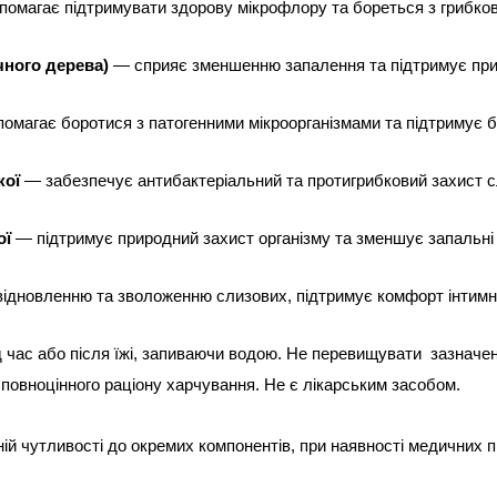
помагає підтримувати здорову мікрофлору та бореться з грибко
чного дерева)
 — сприяє зменшенню запалення та підтримує при
помагає боротися з патогенними мікроорганізмами та підтримує 
кої
 — забезпечує антибактеріальний та протигрибковий захист с
ої
 — підтримує природний захист організму та зменшує запальні
відновленню та зволоженню слизових, підтримує комфорт інтимно
 час або після їжі, запиваючи водою. Не перевищувати  зазначе
повноцінного раціону харчування. Не є лікарським засобом.
й чутливості до окремих компонентів, при наявності медичних прот