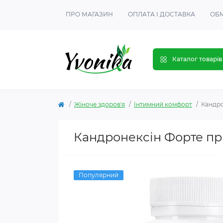
ПРО МАГАЗИН
ОПЛАТА І ДОСТАВКА
ОБМ
Каталог товарів
Жіноче здоровʼя
Інтимний комфорт
Кандро
Кандронексін Форте пр
Популярний