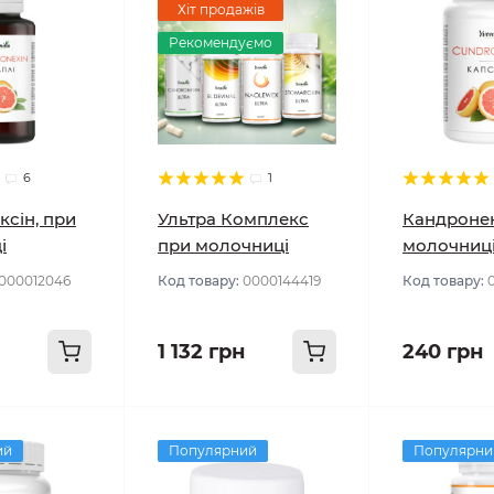
Хіт продажів
Рекомендуємо
6
1
сін, при
Ультра Комплекс
Кандронек
і
при молочниці
молочниц
000012046
Код товару:
0000144419
Код товару:
1 132 грн
240 грн
ий
Популярний
Популярни