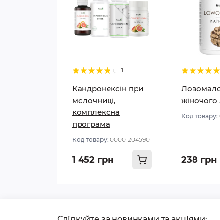
1
Кандронексін при
Ловомало
молочниці,
жіночого 
комплексна
Код товару:
програма
Код товару:
00001204590
1 452 грн
238 грн
Слідкуйте за новинками та акціями: