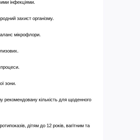
вими інфекціями.
родний захист організму.
баланс мікрофлори.
лизових.
 процеси.
ї зони.
ну рекомендовану кількість для щоденного 
ипоказів, дітям до 12 років, вагітним та 