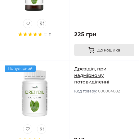
225 грн
11
До кошика
Дрезіділ, при
Популярний
надмірному
потовиділенні
Код товару:
000004082