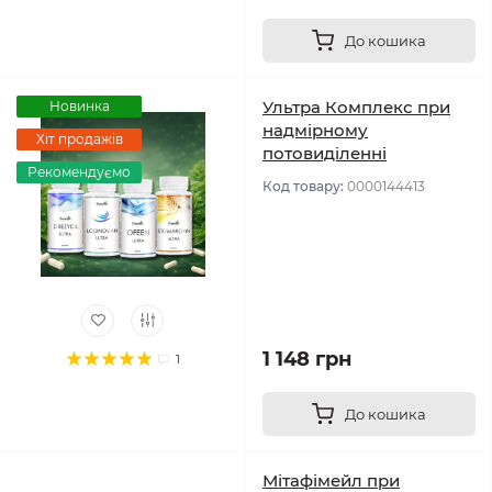
До кошика
Ультра Комплекс при
Новинка
надмірному
Хіт продажів
потовиділенні
Рекомендуємо
Код товару:
0000144413
1 148 грн
1
До кошика
Мітафімейл при