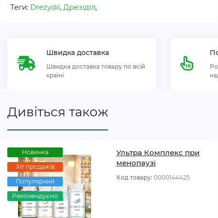
Теги:
Drezydil
,
Дрезіділ
,
Швидка доставка
По
Швидка доставка товару по всій
Ро
країні
на
Дивіться також
Ультра Комплекс при
Новинка
менопаузі
Хіт продажів
Код товару:
0000144425
Популярний
Рекомендуємо