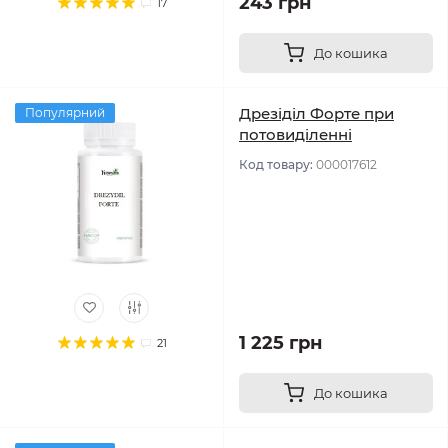
243 грн
17
До кошика
Дрезіділ Форте при
Популярний
потовиділенні
Код товару:
000017612
1 225 грн
21
До кошика