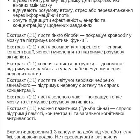
шукають
натуральну підтримку для профілактики
вікових змін мозку
відчувають
розумову втому, стрес або перевантаження
через інформаційний потік
хочуть
підвищити ефективність, енергію та
концентрацію у щоденних завданнях
Екстракт (1:1) листя гінкго білоби
— покращує кровообіг у
мозку та підтримує когнітивні функції.
Екстракт (1:1) листя розмарину лікарського
— сприяє
концентрації, ясності мислення та підтримує розумову
активність.
Екстракт (1:1) кореня та листя петрушки
— допомагає
підтримувати пам’ять та увагу, забезпечує живлення
нервових клітин.
Екстракт (1:1) листя та квітучої верхівки чебрецю
звичайного
— підтримує нервову систему та сприяє
концентрації.
Екстракт (1:1) листя зеленого чаю
— покращує тонус
мозку та стимулює розумову активність.
Екстракт (1:1) насіння пажитника (Гуньба сінна)
— сприяє
підтримці пам’яті, концентрації та загальної когнітивної
витривалості.
Вживати: дорослим 1-3 капсули на добу під час або після
їжі, запиваючи водою. Не перевищувати зазначену