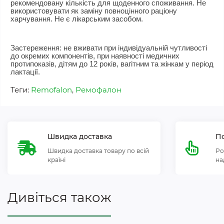
рекомендовану кількість для щоденного споживання. Не
використовувати як заміну повноцінного раціону
харчування. Не є лікарським засобом.
Застереження: не вживати при індивідуальній чутливості
до окремих компонентів, при наявності медичних
протипоказів, дітям до 12 років, вагітним та жінкам у період
лактації.
Теги:
Remofalon
,
Ремофалон
Швидка доставка
По
Швидка доставка товару по всій
Ро
країні
на
Дивіться також