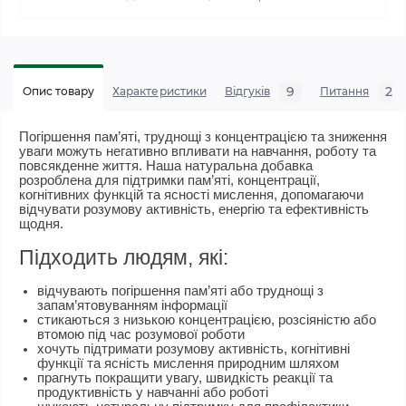
9
2
Опис товару
Характеристики
Відгуків
Питання
Погіршення пам’яті, труднощі з концентрацією та зниження
уваги можуть негативно впливати на навчання, роботу та
повсякденне життя. Наша натуральна добавка
розроблена для підтримки
пам’яті, концентрації,
когнітивних функцій та ясності мислення
, допомагаючи
відчувати розумову активність, енергію та ефективність
щодня.
Підходить людям, які:
відчувають
погіршення пам’яті або труднощі з
запам’ятовуванням інформації
стикаються з
низькою концентрацією, розсіяністю або
втомою під час розумової роботи
хочуть підтримати
розумову активність, когнітивні
функції та ясність мислення природним шляхом
прагнуть
покращити увагу, швидкість реакції та
продуктивність у навчанні або роботі