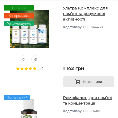
Ультра Комплекс для
Новинка
пам’яті та розумової
Хіт продажів
активності
Рекомендуємо
Код товару:
0000144438
1 142 грн
1
До кошика
Ремофалон, для пам’яті
Популярний
та концентрації
Код товару:
000004118