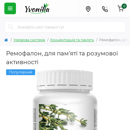
0
Нервова система
Концентрація та памʼять
Ремофалон, для п
Ремофалон, для пам’яті та розумової
активності
Популярний