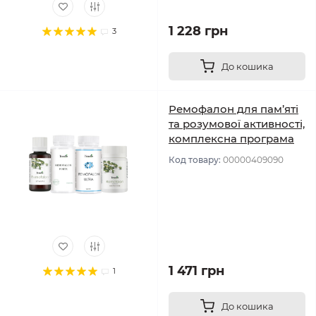
1 228 грн
3
До кошика
Ремофалон для пам’яті
та розумової активності,
комплексна програма
Код товару:
00000409090
1 471 грн
1
До кошика