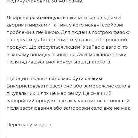
людину становить 30-40 грамів.
Лікарі
не рекомендують
вживати сало людям з
хворими нирками та тим, у кого наявні серйозні
проблеми з печінкою. Для людей з гострою фазою
панкреатиту або холециститу сало - заборонений
продукт. Що стосується людей із зайвою вагою, то
в їхньому випадку вживання сала можливо тільки
після індивідуальної консультації дієтолога.
Ще один нюанс -
сало має бути свіжим
!
Використовувати засолене або заморожене сало в
лікувальних цілях не має сенсу. Це смачний
калорійний продукт, але лікувальних властивостей
після засолювання або заморозки сало вже не має.
Переглянути відео: