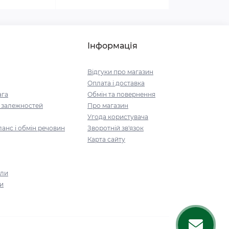
Інформація
Відгуки про магазин
Оплата і доставка
ага
Обмін та повернення
і залежностей
Про магазин
Угода користувача
анс і обмін речовин
Зворотній зв'язок
Карта сайту
али
и