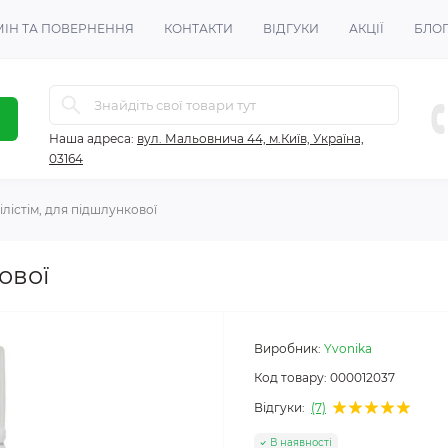
ІН ТА ПОВЕРНЕННЯ
КОНТАКТИ
ВІДГУКИ
АКЦІЇ
БЛО
Наша адреса:
вул. Мальовнича 44, м.Київ, Україна,
03164
ілістім, для підшлункової
ової
Виробник:
Yvonika
Код товару:
000012037
Відгуки:
(7)
В наявності