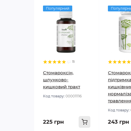
Популярний
Популярн
11
Стомароксін,
Стомарокс
шлунково-
підтримк
кишковий тракт
кишківник
нормаліза
Код товару:
000011116
травленн
Код товару:
225 грн
243 грн