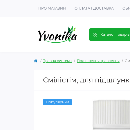
ПРО МАГАЗИН
ОПЛАТА І ДОСТАВКА
ОБМ
Каталог товарів
Травна система
Поліпшення травлення
См
Смілістім, для підшлунк
Популярний