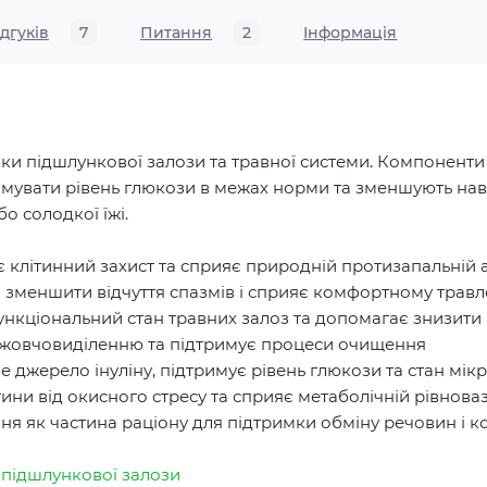
ідгуків
7
Питання
2
Iнформація
ки підшлункової залози та травної системи. Компонент
мувати рівень глюкози в межах норми та зменшують нав
о солодкої їжі.
є клітинний захист та сприяє природній протизапальній 
є зменшити відчуття спазмів і сприяє комфортному трав
 функціональний стан травних залоз та допомагає знизит
є жовчовиділенню та підтримує процеси очищення
е джерело інуліну, підтримує рівень глюкози та стан мі
тини від окисного стресу та сприяє метаболічній рівноваз
я як частина раціону для підтримки обміну речовин і к
 підшлункової залози