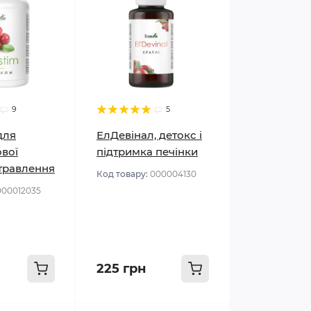
9
5
для
ЕлДевінал, детокс і
вої
підтримка печінки
 травлення
Код товару:
000004130
000012035
225 грн