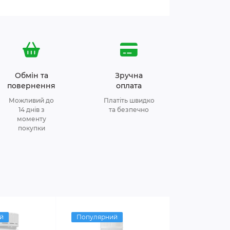
Обмін та
Зручна
повернення
оплата
Можливий до
Платіть швидко
14 днів з
та безпечно
моменту
покупки
й
Популярний