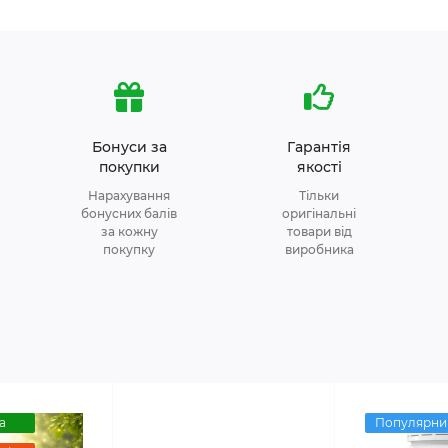
Бонуси за
Гарантія
покупки
якості
Нарахування
Тільки
бонусних балів
оригінальні
за кожну
товари від
покупку
виробника
а
Популярни