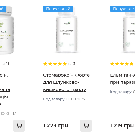
ий
Популярний
Популярни
13
3
ін,
Стомароксін Форте
Ельмітан-
а
для шлунково-
при параз
а та
кишкового тракту
Код товару:
ція
Код товару:
000017637
я
000011117
1 223 грн
1 219 грн