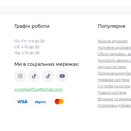
Графік роботи
Популярне
Пн-Пт: з 9 до 20
Жіноче здоровʼя
Сб: з 10 до 20
Чоловіче здоровʼя
Нд: з 10 до 20
Обмін речовин і в
Контроль звичок 
Ми в соціальних мережах:
Імунна система
Гормональний бал
Нервова система
Суглоби та кістки
yvonikaoffice@gmail.com
Травна система
Вітаміни та мінер
Спортивні добавк