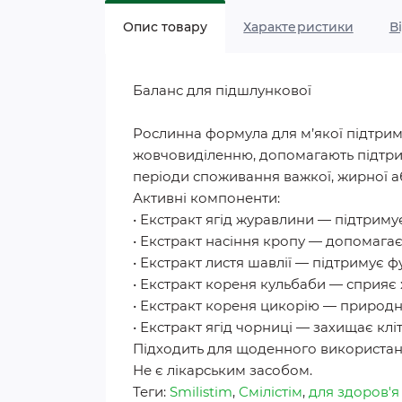
Опис товару
Характеристики
В
Баланс для підшлункової
Рослинна формула для м’якої підтрим
жовчовиділенню, допомагають підтри
періоди споживання важкої, жирної аб
Активні компоненти:
• Екстракт ягід журавлини — підтриму
• Екстракт насіння кропу — допомага
• Екстракт листя шавлії — підтримує
• Екстракт кореня кульбаби — сприя
• Екстракт кореня цикорію — природн
• Екстракт ягід чорниці — захищає клі
Підходить для щоденного використанн
Не є лікарським засобом.
Теги:
Smilistim
,
Смілістім
,
для здоров'я