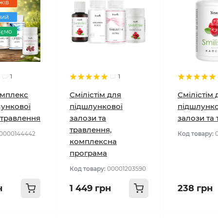
жів
ний
уємо
1
1
омплекс
Смілістім для
Смілістім 
лункової
підшлункової
підшлунко
 травлення
залози та
залози та
травлення,
0000144442
Код товару:
комплексна
програма
Код товару:
00001203590
н
1 449 грн
238 грн