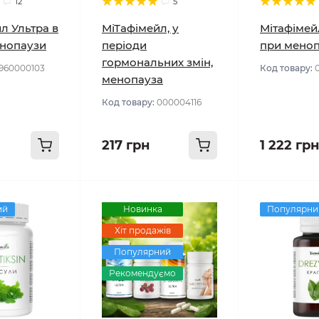
12
5
л Ультра в
МіТафімейл, у
Мітафімей
енопаузи
періоди
при меноп
гормональних змін,
960000103
Код товару:
менопауза
Код товару:
000004116
217 грн
1 222 грн
ий
Новинка
Популярни
Хіт продажів
Популярний
Рекомендуємо