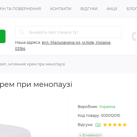
ІН ТА ПОВЕРНЕННЯ
КОНТАКТИ
ВІДГУКИ
АКЦІЇ
БЛО
Наша адреса:
вул. Мальовнича 44, м.Київ, Україна,
03164
ейл, інтимний крем при менопаузі
крем при менопаузі
Виробник:
Украина
Код товару:
000012010
Відгуки:
(12)
В наявності