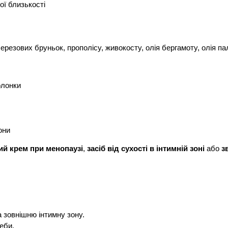
ої близькості
ерезових бруньок, прополісу, живокосту, олія бергамоту, олія п
олонки
они
ий крем при менопаузі
, 
засіб від сухості в інтимній зоні
 або 
з
а зовнішню інтимну зону.
еби.