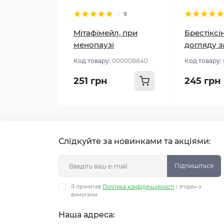
9
Мітафімейл, при
Брестіксі
менопаузі
догляду з
Код товару:
000008840
Код товару:
251 грн
245 грн
Слідкуйте за новинками та акціями:
Підпишіться
Я прочитав
Політика конфіденційності
і згоден з
вимогами
Наша адреса: