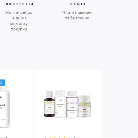
повернення
оплата
Можливий до
Платіть швидко
14 днів з
та безпечно
моменту
покупки
й