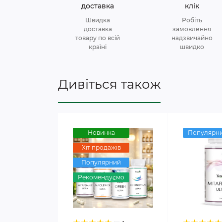
доставка
клік
Швидка
Робіть
доставка
замовлення
товару по всій
надзвичайно
країні
швидко
Дивіться також
Новинка
Популярн
Хіт продажів
Популярний
Рекомендуємо