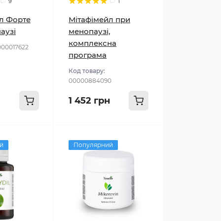
9
1
л Форте
Мітафімейл при
аузі
менопаузі,
комплексна
000017622
програма
Код товару:
00000884090
1 452 грн
й
Популярний