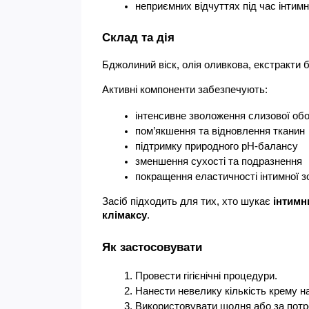
неприємних відчуттях під час інтимн
Склад та дія
Бджолиний віск, 
олія оливкова, 
екстракти б
Активні компоненти забезпечують:
інтенсивне зволоження слизової об
пом’якшення та відновлення тканин
підтримку природного pH-балансу
зменшення сухості та подразнення
покращення еластичності інтимної з
Засіб підходить для тих, хто шукає 
інтимн
клімаксу
.
Як застосовувати
Провести гігієнічні процедури.
Нанести невелику кількість крему н
Використовувати щодня або за потр