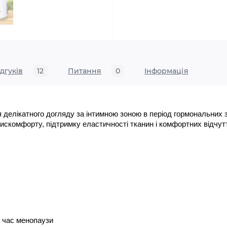
ідгуків
12
Питання
0
Iнформація
я делікатного догляду за інтимною зоною в період гормональних
искомфорту, підтримку еластичності тканин і комфортних відчутт
д час менопаузи