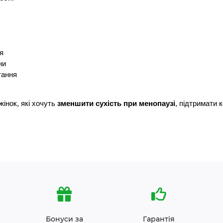
я
ни
тання
нок, які хочуть 
зменшити сухість при менопаузі
, підтримати 
Бонуси за
Гарантія