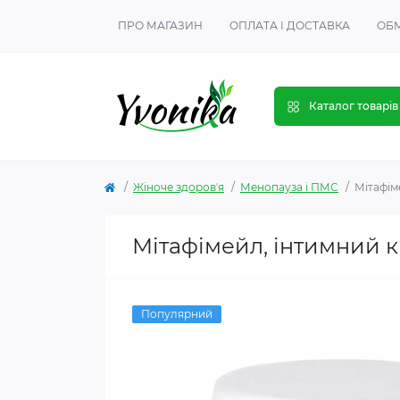
ПРО МАГАЗИН
ОПЛАТА І ДОСТАВКА
ОБМ
Каталог товарів
Жіноче здоровʼя
Менопауза і ПМС
Мітафім
Мітафімейл, інтимний 
Популярний