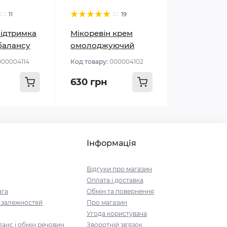
11
19
підтримка
Мікоревін крем
балансу
омолоджуючий
000004114
Код товару:
000004102
630 грн
Інформація
Відгуки про магазин
Оплата і доставка
ага
Обмін та повернення
і залежностей
Про магазин
Угода користувача
анс і обмін речовин
Зворотній зв'язок