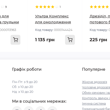
9
1
н для
Ультра Комплекс
Дрезіділ, 
а грудьми
для омолодження
потового 
0000113963
Код товару:
0000144424
Код товару:
1 135 грн
225 грн
Графік роботи
Популярне
Пн-Пт: з 9 до 20
Жіноче здоровʼя
Сб: з 10 до 20
Чоловіче здоровʼя
Нд: з 10 до 20
Обмін речовин і в
Контроль звичок 
Ми в соціальних мережах:
Імунна система
Гормональний бал