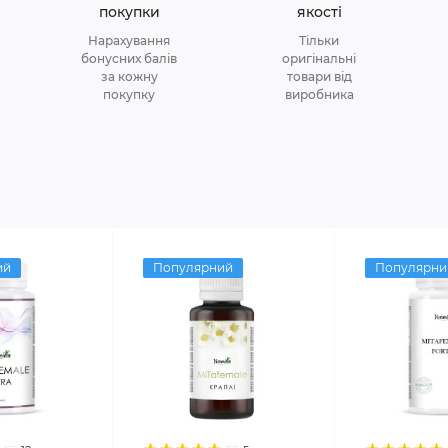
покупки
якості
Нарахування
Тільки
бонусних балів
оригінальні
за кожну
товари від
покупку
виробника
ий
Популярний
Популярни