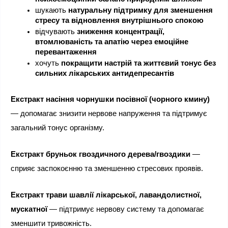
шукають 
натуральну підтримку для зменшення 
стресу та відновлення внутрішнього спокою
відчувають 
зниження концентрації, 
втомлюваність та апатію через емоційне 
перевантаження
хочуть 
покращити настрій та життєвий тонус без 
сильних лікарських антидепресантів
Екстракт насіння чорнушки посівної (чорного кмину)
— допомагає знизити нервове напруження та підтримує 
загальний тонус організму.
Екстракт бруньок гвоздичного дерева/гвоздики
 — 
сприяє заспокоєнню та зменшенню стресових проявів.
Екстракт трави шавлії лікарської, лавандолистної, 
мускатної
 — підтримує нервову систему та допомагає 
зменшити тривожність.