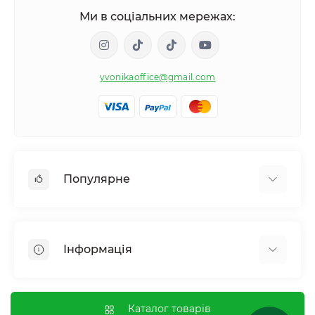
Ми в соціальних мережах:
yvonikaoffice@gmail.com
Популярне
Жіноче здоровʼя
Чоловіче здоровʼя
Інформація
Обмін речовин і вага
Контроль звичок і залежностей
Відгуки про магазин
Імунна система
Оплата і доставка
Каталог товарів