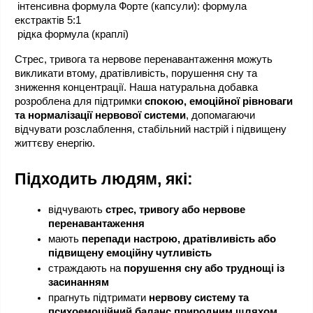
 інтенсивна формула Форте (капсули): формула 
екстрактів 5:1
 рідка формула (краплі)
Стрес, тривога та нервове перенавантаження можуть 
викликати втому, дратівливість, порушення сну та 
зниження концентрації. Наша натуральна добавка 
розроблена для підтримки 
спокою, емоційної рівноваги 
та нормалізації нервової системи
, допомагаючи 
відчувати розслаблення, стабільний настрій і підвищену 
життєву енергію.
Підходить людям, які:
відчувають 
стрес, тривогу або нервове 
перенавантаження
мають 
перепади настрою, дратівливість або 
підвищену емоційну чутливість
страждають на 
порушення сну або труднощі із 
засинанням
прагнуть підтримати 
нервову систему та 
психоемоційний баланс природним шляхом