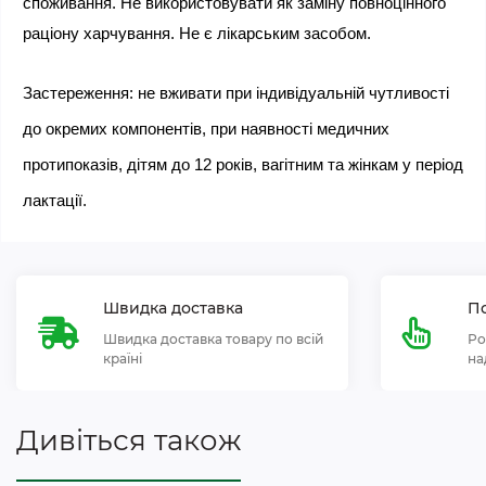
споживання. Не використовувати як заміну повноцінного 
раціону харчування. Не є лікарським засобом.
Застереження: не вживати при індивідуальній чутливості 
до окремих компонентів, при наявності медичних 
протипоказів, дітям до 12 років, вагітним та жінкам у період 
лактації.
Швидка доставка
По
Швидка доставка товару по всій
Ро
країні
на
Дивіться також