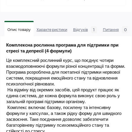
1
0
Опис товару
Характеристики
Відгуків
Питання
Комплексна рослинна програма для підтримки при 
стресі та депресії (4 формули)
Це комплексний рослинний курс, що поєднує чотири 
взаємодоповнюючі формули різної концентрації та форми. 
Програма розроблена для поетапної підтримки нервової 
системи, покращення емоційного стану та відновлення 
психологічної рівноваги.
 На відміну від окремих засобів, цей продукт працює як 
єдина система, де кожна формула виконує свою роль у 
загальній програмі підтримки організму.
 Комплекс включає базову, посилену та інтенсивну 
формули у капсулах, а також рідку форму для швидкого 
засвоєння. Таке поєднання дозволяє забезпечити 
багаторівневу підтримку психоемоційного стану та 
стійкості до стресу.