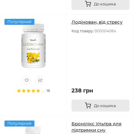
До кошика
Лодінован, від стресу
Популярний
Код товару:
000004084
238 грн
16
До кошика
Бронілікс Ультра для
Популярний
підтримки сну