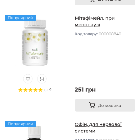
Мітафімейл, при
Популярний
менопаузі
Код товару:
000008840
251 грн
9
До кошика
Офін, для нервової
Популярний
системи