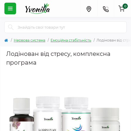
0
Нервова система
Емоційна стабільність
Лодінован від стр
Лодінован від стресу, комплексна
програма