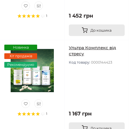
1 452 грн
1
До кошика
Ультра Комплекс від
Новинка
стресу
Хіт продажів
Код товару:
0000144423
Рекомендуємо
1 167 грн
1
До кошика