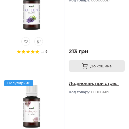
Код товару:
000008317
213 грн
9
До кошика
Лодінован, при стресі
Популярний
Код товару:
000004115