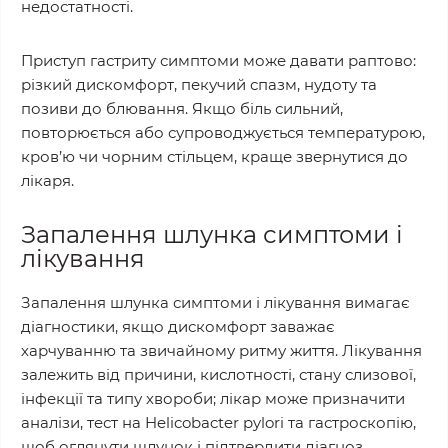
недостатності.
Приступ гастриту симптоми може давати раптово:
різкий дискомфорт, пекучий спазм, нудоту та
позиви до блювання. Якщо біль сильний,
повторюється або супроводжується температурою,
кров’ю чи чорним стільцем, краще звернутися до
лікаря.
Запалення шлунка симптоми і
лікування
Запалення шлунка симптоми і лікування вимагає
діагностики, якщо дискомфорт заважає
харчуванню та звичайному ритму життя. Лікування
залежить від причини, кислотності, стану слизової,
інфекції та типу хвороби; лікар може призначити
аналізи, тест на Helicobacter pylori та гастроскопію,
щоб оглянути шлунок і підтвердити діагноз.