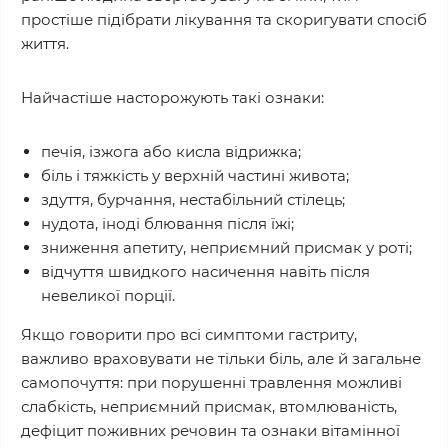
простіше підібрати лікування та скоригувати спосіб
життя.
Найчастіше насторожують такі ознаки:
печія, ізжога або кисла відрижка;
біль і тяжкість у верхній частині живота;
здуття, бурчання, нестабільний стілець;
нудота, іноді блювання після їжі;
зниження апетиту, неприємний присмак у роті;
відчуття швидкого насичення навіть після
невеликої порції.
Якщо говорити про всі симптоми гастриту,
важливо враховувати не тільки біль, але й загальне
самопочуття: при порушенні травлення можливі
слабкість, неприємний присмак, втомлюваність,
дефіцит поживних речовин та ознаки вітамінної