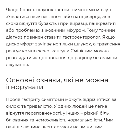
Якщо болить шлунок гастрит симптоми можуть
з’являтися після їжі, вночі або натщесерце, але
схожі відчуття бувають і при виразці, панкреатиті
або проблемах з жовчним міхуром. Тому точний
діагноз повинен ставити гастроентеролог. Якщо
дискомфорт зачіпає не тільки шлунок, а травлення
реагує комплексно, капсули Смілістим можна
розглядати як доповнення до раціону без заміни
лікування.
Основні ознаки, які не можна
ігнорувати
Прояв гастриту симптоми можуть відрізнятися за
силою та тривалістю. У одних людей це легке
відчуття переповненості, у інших – різкий біль,
блювання та неможливість нормально їсти. Чим
раніше людина звертає увагу на зміни, тим