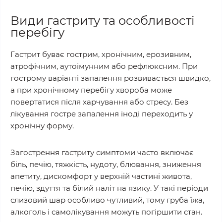
Види гастриту та особливості
перебігу
Гастрит буває гострим, хронічним, ерозивним,
атрофічним, аутоімунним або рефлюксним. При
гострому варіанті запалення розвивається швидко,
а при хронічному перебігу хвороба може
повертатися після харчування або стресу. Без
лікування гостре запалення іноді переходить у
хронічну форму.
Загострення гастриту симптоми часто включає
біль, печію, тяжкість, нудоту, блювання, зниження
апетиту, дискомфорт у верхній частині живота,
печію, здуття та білий наліт на язику. У такі періоди
слизовий шар особливо чутливий, тому груба їжа,
алкоголь і самолікування можуть погіршити стан.