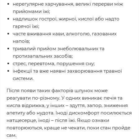
нерегулярне харчування, великі перерви між
прийомами їжі;
надлишок гострої, жирної, кислої або надто
гарячої їжі;
часте вживання кави, алкоголю, газованих
напоїв;
тривалий прийом знеболювальних та
протизапальних засобів;
стрес, перевтома, порушення сну;
інфекції та вже наявні захворювання травної
системи.
Після появи таких факторів шлунок може
реагувати по-різному. У одних виникає печія та
кисла відрижка, у інших – здуття, запор, зниження
апетиту або нудота. Іноді дискомфорт посилюється
натщесерце, іноді – після їжі. Якщо ознаки
повторюються, краще не чекати, поки стан пройде
сам.