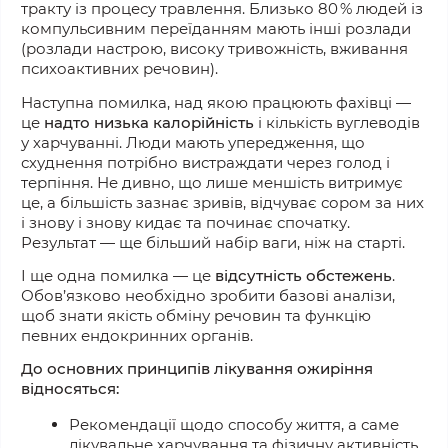
тракту із процесу травлення. Близько 80 % людей із
компульсивним переїданням мають інші розлади
(розлади настрою, високу тривожність, вживання
психоактивних речовин).
Наступна помилка, над якою працюють фахівці —
це
надто низька калорійність
і кількість вуглеводів
у харчуванні. Люди мають упередження, що
схуднення потрібно вистраждати через голод і
терпіння. Не дивно, що лише меншість витримує
це, а більшість зазнає зривів, відчуває сором за них
і знову і знову кидає та починає спочатку.
Результат — ще більший набір ваги, ніж на старті.
І ще одна помилка — це
відсутність обстежень
.
Обов’язково необхідно зробити базові аналізи,
щоб знати якість обміну речовин та функцію
певних ендокринних органів.
До основних принципів лікування ожиріння
відносяться:
Рекомендації щодо способу життя, а саме
лікувальне харчування та фізичну активність.