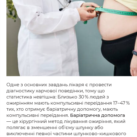
Одне з основних завдань лікаря є провести
діагностику харчової поведінки, тому що
статистика невтішна: Близько 30 % людей з
ожирінням мають компульсивні переїдання 17–47 %
тих, хто отримує баріатричну допомогу, мають
компульсивні переїдання.
Баріатрична допомога
— це хірургічний метод лікування ожиріння, який
полягає в зменшенні обʼєму шлунку або
виключенні певної частини шлунково-кишкового