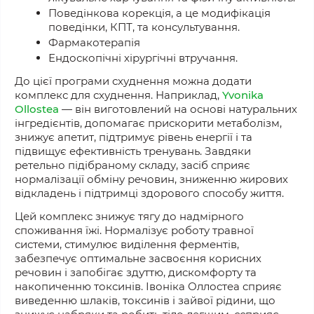
Поведінкова корекція, а це модифікація
поведінки, КПТ, та консультування.
Фармакотерапія
Ендоскопічні хірургічні втручання.
До цієї програми схуднення можна додати
комплекс для схуднення. Наприклад,
Yvonika
Ollostea
— він виготовлений на основі натуральних
інгредієнтів, допомагає прискорити метаболізм,
знижує апетит, підтримує рівень енергії і та
підвищує ефективність тренувань. Завдяки
ретельно підібраному складу, засіб сприяє
нормалізації обміну речовин, зниженню жирових
відкладень і підтримці здорового способу життя.
Цей комплекс знижує тягу до надмірного
споживання їжі. Нормалізує роботу травної
системи, стимулює виділення ферментів,
забезпечує оптимальне засвоєння корисних
речовин і запобігає здуттю, дискомфорту та
накопиченню токсинів. Івоніка Оллостеа сприяє
виведенню шлаків, токсинів і зайвої рідини, що