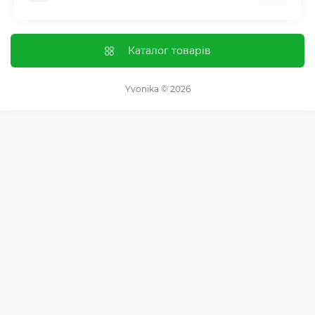
Контроль звичок і залежностей
Відгуки про магазин
Імунна система
Оплата і доставка
Каталог товарів
Гормональний баланс і обмін речовин
Обмін та повернення
Нервова система
Про магазин
Yvonika © 2026
Суглоби та кістки
Угода користувача
Травна система
Зворотній зв'язок
Вітаміни та мінерали
Карта сайту
Спортивні добавки