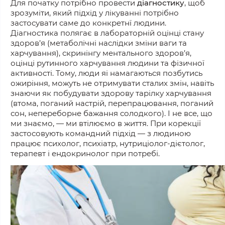
Для початку потрібно провести
діагностику
, щоб
зрозуміти, який підхід у лікуванні потрібно
застосувати саме до конкретнї людини.
Діагностика полягає в лабораторній оцінці стану
здоров’я (метаболічні наслідки зміни ваги та
харчування), скринінгу ментального здоров’я,
оцінці рутинного харчування людини та фізичної
активності. Тому, люди яі намагаються позбутись
ожиріння, можуть не отримувати сталих змін, навіть
знаючи як побудувати здорову тарілку харчування
(втома, поганий настрій, перепрацювання, поганий
сон, непереборне бажання солодкого). І не все, що
ми знаємо, — ми втілюємо в життя. При корекції
застосовують командний підхід — з людиною
працює психолог, психіатр, нутриціолог-дієтолог,
терапевт і ендокринолог при потребі.