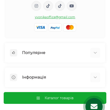
yvonikaoffice@gmail.com
Популярне
Жіноче здоровʼя
Чоловіче здоровʼя
Інформація
Обмін речовин і вага
Контроль звичок і залежностей
Відгуки про магазин
Імунна система
Оплата і доставка
Каталог товарів
Гормональний баланс і обмін речовин
Обмін та повернення
Нервова система