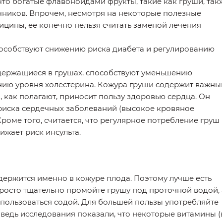
то богатые флавоноидами фрукты, такие как груши, так
ичников. Впрочем, несмотря на некоторые полезные
ицины, ее конечно нельзя считать заменой лечения
пособствуют снижению риска диабета и регулированию
ержащиеся в грушах, способствуют уменьшению
ению уровня холестерина. Кожура груши содержит важны
, как полагают, приносит пользу здоровью сердца. Он
риска сердечных заболеваний (высокое кровяное
Кроме того, считается, что регулярное потребление груш
ижает риск инсульта.
ержится именно в кожуре плода. Поэтому лучше есть
Просто тщательно промойте грушу под проточной водой, 
пользоваться содой. Для большей пользы употребляйте
ведь исследования показали, что некоторые витамины (