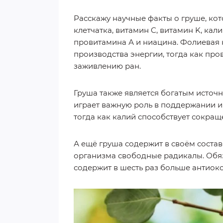
Расскажу научные факты о груше, кот
клетчатка, витамин C, витамин K, ка
провитамина А и ниацина. Фолиевая 
производства энергии, тогда как пр
заживлению ран.
Груша также является богатым источн
играет важную роль в поддержании и
тогда как калий способствует сокра
А ещё груша содержит в своём соста
организма свободные радикалы. Обяз
содержит в шесть раз больше антиокс