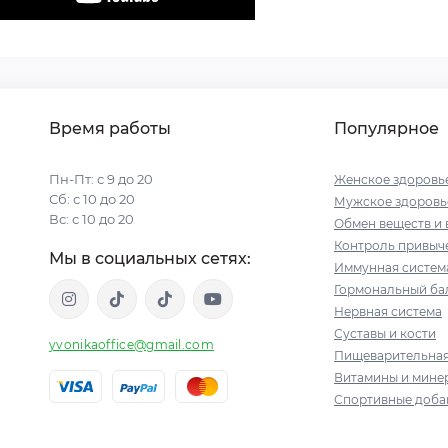
Время работы
Популярное
Пн-Пт: с 9 до 20
Женское здоровь
Сб: с 10 до 20
Мужское здоровь
Вс: с 10 до 20
Обмен веществ и 
Контроль привыче
Мы в социальных сетях:
Иммунная систем
Гормональный ба
Нервная система
Суставы и кости
yvonikaoffice@gmail.com
Пищеварительная
Витамины и мине
Спортивные доба