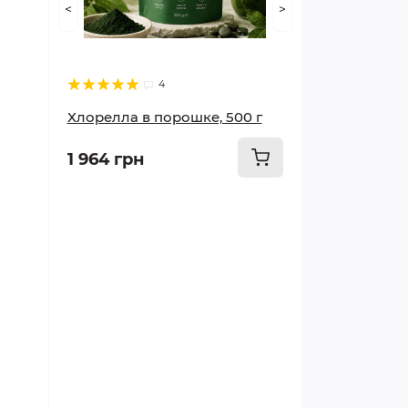
<
>
Худеем правильно
Суставы и опорно-
4
двигательный аппарат
Хлорелла в порошке, 500 г
Мозг и память
1 964 грн
Печень и почки
Грипп и простуда
Сосуды и сердце
Красота и здоровье
Лечим кишечник и желудок