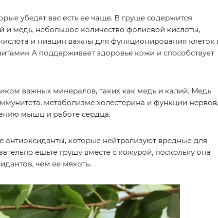
орые убедят вас есть ее чаще. В груше содержится
лий и медь, небольшое количество фолиевой кислоты,
кислота и ниацин важны для функционирования клеток 
овитамин А поддерживает здоровье кожи и способствует
иком важных минералов, таких как медь и калий. Медь
ммунитета, метаболизме холестерина и функции нервов
щению мышц и работе сердца.
ве антиоксиданты, которые нейтрализуют вредные для
ательно ешьте грушу вместе с кожурой, поскольку она
идантов, чем ее мякоть.