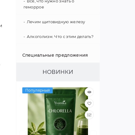
Все, что нужно знать о
геморрое
Лечим щитовидную железу
и
Алкоголизм. Что с этим делать?
Укрепление иммунитета
Специальные предложения
,
Психология поведения
НОВИНКИ
Гипертония - не приговор!
Популярный
Как улучшить слух
Интересные факты о нашем
организме
Улучшаем зрение