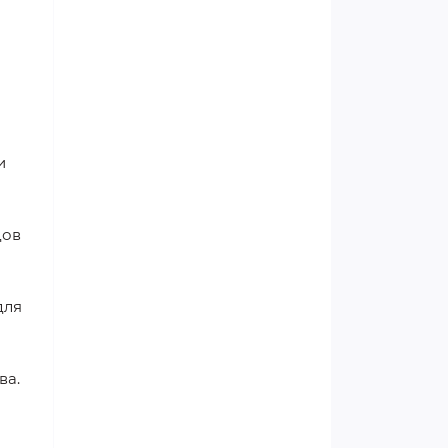
Женское здоровье
Мужское здоровье и сила
Все о сахарном диабете
Боремся с усталостью и
и
эмоциональным истощением
Боремся с приступами
дов
мигрени правильно
для
ва.