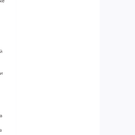
же
й
 и
а
в