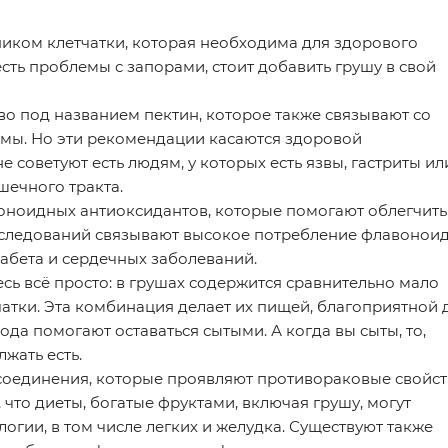
иком клетчатки, которая необходима для здорового
есть проблемы с запорами, стоит добавить грушу в свой
во под названием пектин, которое также связывают со
мы. Но эти рекомендации касаются здоровой
 советуют есть людям, у которых есть язвы, гастриты ил
шечного тракта.
оноидных антиоксидантов, которые помогают облегчить
сследований связывают высокое потребление флавонои
абета и сердечных заболеваний.
сь всё просто: в грушах содержится сравнительно мало
чатки. Эта комбинация делает их пищей, благоприятной 
ода помогают оставаться сытыми. А когда вы сыты, то,
жать есть.
соединения, которые проявляют противораковые свойст
что диеты, богатые фруктами, включая грушу, могут
огии, в том числе легких и желудка. Существуют также