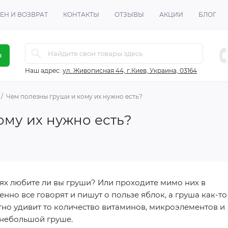
ЕН И ВОЗВРАТ
КОНТАКТЫ
ОТЗЫВЫ
АКЦИИ
БЛОГ
в
Наш адрес:
ул. Живописная 44, г.Киев, Украина, 03164
Чем полезны груши и кому их нужно есть?
ому их нужно есть?
иях любите ли вы груши? Или проходите мимо них в
нно все говорят и пишут о пользе яблок, а груша как-то
иятно удивит то количество витаминов, микроэлементов и
 небольшой груше.