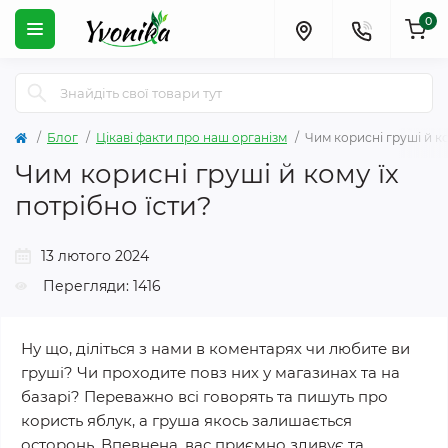
0
Блог
Цікаві факти про наш організм
Чим корисні груші й ко
Чим корисні груші й кому їх
потрібно їсти?
13 лютого 2024
Перегляди: 1416
Ну що, діліться з нами в коментарях чи любите ви
груші? Чи проходите повз них у магазинах та на
базарі? Переважно всі говорять та пишуть про
користь яблук, а груша якось залишається
осторонь. Впевнена, вас приємно здивує та