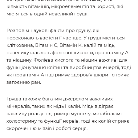
кількість вітамінів, мікроелементів та користі, які
містяться в одній невеликій груші.
Розповім наукові факти про грушу, які
переконають вас їсти її частіше. У груші міститься
клітковина, Вітамін C, Вітамін K, калій та мідь,
невелику кількість фолієвої кислоти, провітаміну А
та ніацину. Фолієва кислота та ніацин важливі для
функціонування клітин та виробництва енергії, тоді
як провітамін А підтримує здоров’я шкіри і сприяє
загоєнню ран.
Груша також є багатим джерелом важливих
мінералів, таких як мідь і калій. Мідь відіграє
важливу роль у підтримці імунітету, метаболізмі
холестерину та функції нервів, тоді як калій сприяє
скороченню м’язів і роботі серця.