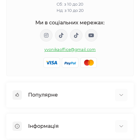
Сб: з 10 до 20
Нд: з 10 до 20
Ми в соціальних мережах:
yvonikaoffice@gmail.com
Популярне
Жіноче здоровʼя
Чоловіче здоровʼя
Інформація
Обмін речовин і вага
Контроль звичок і залежностей