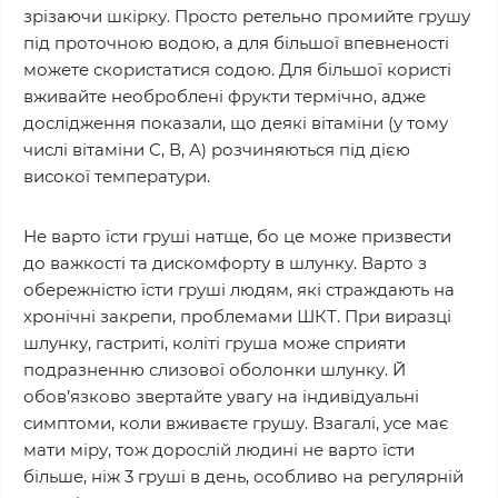
зрізаючи шкірку. Просто ретельно промийте грушу
під проточною водою, а для більшої впевненості
можете скористатися содою. Для більшої користі
вживайте необроблені фрукти термічно, адже
дослідження показали, що деякі вітаміни (у тому
числі вітаміни С, В, А) розчиняються під дією
високої температури.
Не варто їсти груші натще, бо це може призвести
до важкості та дискомфорту в шлунку. Варто з
обережністю їсти груші людям, які страждають на
хронічні закрепи, проблемами ШКТ. При виразці
шлунку, гастриті, коліті груша може сприяти
подразненню слизової оболонки шлунку. Й
обов’язково звертайте увагу на індивідуальні
симптоми, коли вживаєте грушу. Взагалі, усе має
мати міру, тож дорослій людині не варто їсти
більше, ніж 3 груші в день, особливо на регулярній