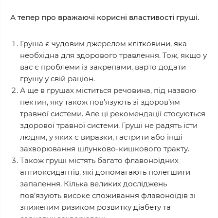
А тепер про вражаючі корисні властивості груші.
Груша є чудовим джерелом клітковини, яка
необхідна для здорового травлення. Тож, якщо у
вас є проблеми із закрепами, варто додати
грушу у свій раціон.
А ще в грушах міститься речовина, під назвою
пектин, яку також пов’язують зі здоров’ям
травної системи. Але ці рекомендації стосуються
здорової травної системи. Груші не радять їсти
людям, у яких є виразки, гастрити або інші
захворювання шлунково-кишкового тракту.
Також груші містять багато флавоноїдних
антиоксидантів, які допомагають полегшити
запалення. Кілька великих досліджень
пов’язують високе споживання флавоноїдів зі
зниженим ризиком розвитку діабету та