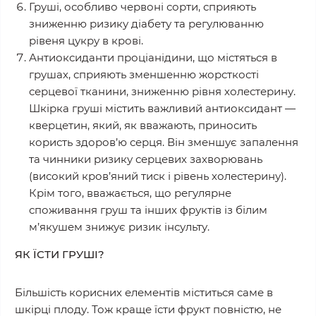
Груші, особливо червоні сорти, сприяють
зниженню ризику діабету та регулюванню
рівеня цукру в крові.
Антиоксиданти проціанідини, що містяться в
грушах, сприяють зменшенню жорсткості
серцевої тканини, зниженню рівня холестерину.
Шкірка груші містить важливий антиоксидант —
кверцетин, який, як вважають, приносить
користь здоров’ю серця. Він зменшує запалення
та чинники ризику серцевих захворювань
(високий кров’яний тиск і рівень холестерину).
Крім того, вважається, що регулярне
споживання груш та інших фруктів із білим
м’якушем знижує ризик інсульту.
ЯК ЇСТИ ГРУШІ?
Більшість корисних елементів міститься саме в
шкірці плоду. Тож краще їсти фрукт повністю, не