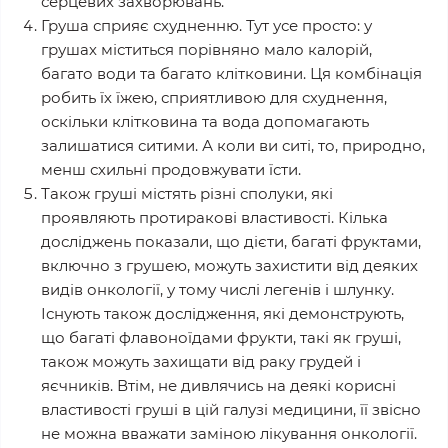
серцевих захворювань.
Груша сприяє схудненню. Тут усе просто: у
грушах міститься порівняно мало калорій,
багато води та багато клітковини. Ця комбінація
робить їх їжею, сприятливою для схуднення,
оскільки клітковина та вода допомагають
залишатися ситими. А коли ви ситі, то, природно,
менш схильні продовжувати їсти.
Також груші містять різні сполуки, які
проявляють протиракові властивості. Кілька
досліджень показали, що дієти, багаті фруктами,
включно з грушею, можуть захистити від деяких
видів онкології, у тому числі легенів і шлунку.
Існують також дослідження, які демонструють,
що багаті флавоноїдами фрукти, такі як груші,
також можуть захищати від раку грудей і
яєчників. Втім, не дивлячись на деякі корисні
властивості груші в цій галузі медицини, її звісно
не можна вважати заміною лікування онкології.