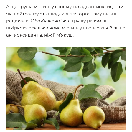
А ще груша містить у своєму складі антиоксиданти,
які нейтралізують шкідливі для організму вільні
радикали. Обов’язково їжте грушу разом зі
шкіркою, оскільки вона містить у шість разів більше
антиоксидантів, ніж її м’якуш.