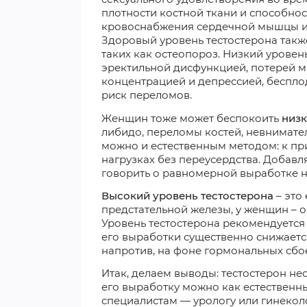
плотности костной ткани и способно
кровоснабжения сердечной мышцы и 
Здоровый уровень тестостерона такж
таких как остеопороз. Низкий уровен
эректильной дисфункцией, потерей 
концентрацией и депрессией, беспло
риск переломов.
Женщин тоже может беспокоить
низк
либидо, переломы костей, невнимател
можно и естественным методом: к пр
нагрузках без переусердства. Добавл
говорить о равномерной выработке 
Высокий уровень тестостерона
– это
предстательной железы, у женщин – ог
Уровень тестостерона рекомендуется 
его выработки существенно снижается
напротив, на фоне гормональных сбо
Итак, делаем выводы: тестостерон н
его выработку можно как естественн
специалистам — урологу или гинеколо