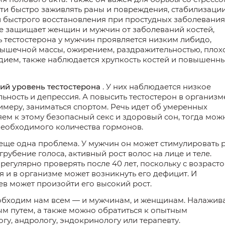
сти быстро заживлять раны и повреждения, стабилизаци
быстрого восстановления при простудных заболевания
е защищает женщин и мужчин от заболеваний костей,
ь тестостерона у мужчин проявляется низким либидо,
мышечной массы, ожирением, раздражительностью, плох
дием, также наблюдается хрупкость костей и повышенн
ий уровень тестостерона
. У них наблюдается низкое
ьность и депрессия. А повысить тестостерон в организм
имеру, заниматься спортом. Речь идет об умеренных
яем к этому безопасный секс и здоровый сон, тогда мож
необходимого количества гормонов.
 еще одна проблема. У мужчин он может стимулировать 
рубение голоса, активный рост волос на лице и теле.
регулярно проверять после 40 лет, поскольку с возраст
 и в организме может возникнуть его дефицит. И
ев может произойти его высокий рост.
еобходим нам всем — и мужчинам, и женщинам. Налажив
ым путем, а также можно обратиться к опытным
гу, андрологу, эндокринологу или терапевту.