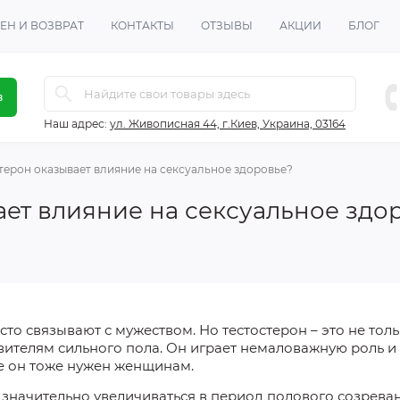
ЕН И ВОЗВРАТ
КОНТАКТЫ
ОТЗЫВЫ
АКЦИИ
БЛОГ
в
Наш адрес:
ул. Живописная 44, г.Киев, Украина, 03164
стерон оказывает влияние на сексуальное здоровье?
ает влияние на сексуальное здо
сто связывают с мужеством. Но тестостерон – это не тол
вителям сильного пола. Он играет немаловажную роль и
е он тоже нужен женщинам.
 значительно увеличиваться в период полового созрева