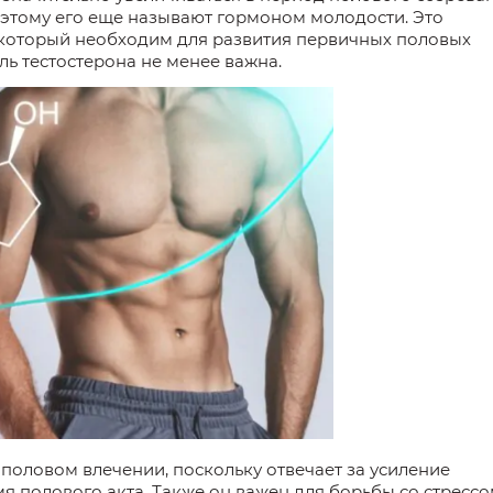
Поэтому его еще называют гормоном молодости. Это
 который необходим для развития первичных половых
ь тестостерона не менее важна.
 половом влечении, поскольку отвечает за усиление
я полового акта. Также он важен для борьбы со стрессо