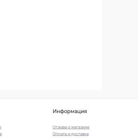
Женское здоровье
Мужское здоровье и сила
Все о сахарном диабете
Боремся с усталостью и
эмоциональным истощением
Боремся с приступами
мигрени правильно
Информация
е
Отзывы о магазине
е
Оплата и доставка