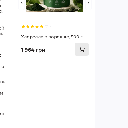
<
>
и
Худеем правильно
х.
Суставы и опорно-
4
ой
двигательный аппарат
ый
Хлорелла в порошке, 500 г
Мозг и память
1 964 грн
е
Печень и почки
но
Грипп и простуда
рак
Сосуды и сердце
ом
Красота и здоровье
ать
Лечим кишечник и желудок