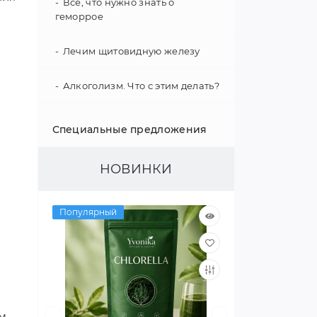
Все, что нужно знать о
геморрое
Лечим щитовидную железу
Алкоголизм. Что с этим делать?
Укрепление иммунитета
Специальные предложения
Психология поведения
НОВИНКИ
Гипертония - не приговор!
Популярный
Как улучшить слух
Интересные факты о нашем
организме
Улучшаем зрение
м,