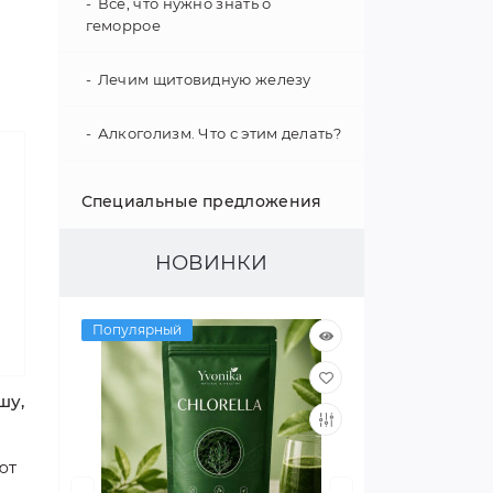
Все, что нужно знать о
геморрое
Лечим щитовидную железу
Алкоголизм. Что с этим делать?
Укрепление иммунитета
Специальные предложения
Психология поведения
НОВИНКИ
Гипертония - не приговор!
Популярный
Как улучшить слух
шу,
Интересные факты о нашем
организме
ют
Улучшаем зрение