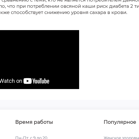
о, что
при
потреблении овсяной каши риск диабета 2 т
акже способствует снижению уровня сахара в крови.
Время работы
Популярное
Пн-Пт: с 9 до 20
Женское здоровь