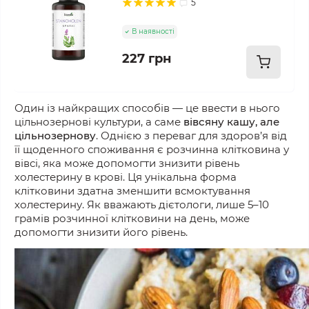
5
В наявності
227 грн
Один із найкращих способів — це ввести в нього
цільнозернові культури, а саме
вівсяну кашу, але
цільнозернову
. Однією з переваг для здоров’я від
її щоденного споживання є розчинна клітковина у
вівсі,
яка може д
опомогти знизити рівень
холестерину в крові. Ця унікальна форма
клітковини
здатна
зменшити всмоктування
холестерину. Як вважають дієтологи, лише 5–10
грамів розчинної клітковини на день,
може
д
опомогти знизити його рівень.