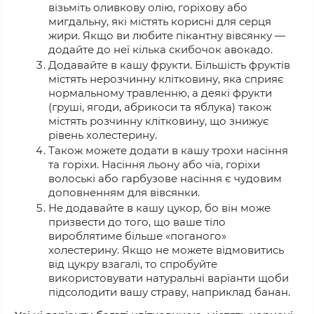
візьміть оливкову олію, горіхову або
мигдальну, які містять корисні для серця
жири. Якщо ви любите пікантну вівсянку —
додайте до неї кілька скибочок авокадо.
Додавайте в кашу фрукти.
Більшість
фруктів
містять нерозчинну клітковину, яка сприяє
нормальному травленню, а деякі фрукти
(груші, ягоди, абрикоси та яблука) також
містять розчинну клітковину, що знижує
рівень холестерину.
Також можете додати в кашу трохи насіння
та горіхи. Насіння льону або чіа, горіхи
волоські або гарбузове насіння є чудовим
доповненням для вівсянки.
Не додавайте в кашу цукор, бо
він може
п
ризвести до того, що ваше тіло
вироблятиме більше «поганого»
холестерину. Якщо не можете відм
овитись
в
ід цукру взагалі, то спробуйте
використовувати натуральні варіанти щоби
підсолодити вашу страву,
наприклад б
анан.