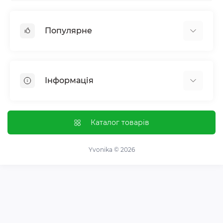
Популярне
Жіноче здоровʼя
Чоловіче здоровʼя
Інформація
Обмін речовин і вага
Контроль звичок і залежностей
Відгуки про магазин
Імунна система
Оплата і доставка
Каталог товарів
Гормональний баланс і обмін речовин
Обмін та повернення
Нервова система
Про магазин
Yvonika © 2026
Суглоби та кістки
Угода користувача
Травна система
Зворотній зв'язок
Вітаміни та мінерали
Карта сайту
Спортивні добавки