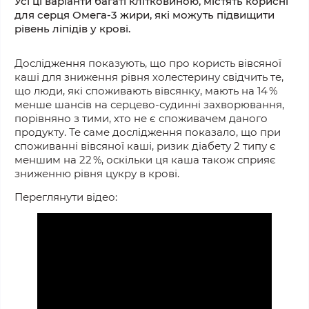
Усі ці варіанти багаті клітковиною, містять корисні
для серця Омега-3 жири, які можуть підвищити
рівень ліпідів у крові.
Дослідження показують, що про користь вівсяної
каші для зниження рівня холестерину свідчить те,
що люди, які споживають вівсянку, мають на 14 %
менше шансів на серцево-судинні захворювання,
порівняно з
тими, хто не є споживачем
даного
продукту. Те саме дослідження показало, що
при
споживанні вівсяної каші, ризик діабету 2 типу є
меншим на 22 %, оскільки ця каша також сприяє
зниженню рівня цукру в крові.
Переглянути відео: