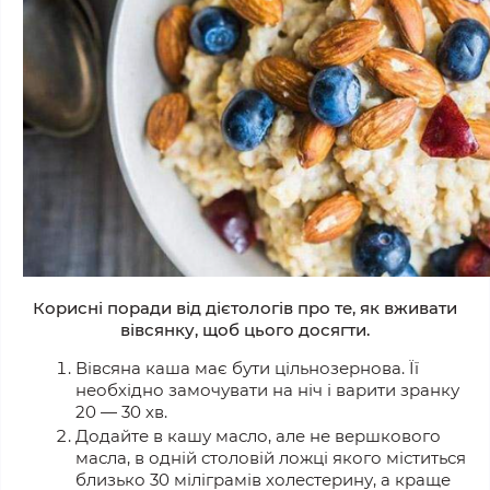
Корисні поради від дієтологів про те, як вживати
вівсянку, щоб цього досягти.
Вівсяна каша має бути цільнозернова. Її
необхідно замочувати на ніч і варити зранку
20 — 30 хв.
Додайте в кашу
масло,
але не вершкового
масла,
в одній столовій
ложці якого
міститься
близько 3
0 міліграмів холестерину, а краще