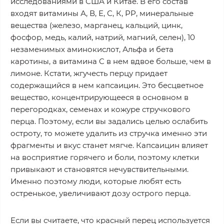
исследованиями в США и Китае. В его состав
входят витамины А, В, Е, С, К, РР, минеральные
вещества (железо, марганец, кальций, цинк,
фосфор, медь, калий, натрий, магний, селен), 10
незаменимых аминокислот, Альфа и бета
каротины, а витамина C в нем вдвое больше, чем в
лимоне. Кстати, жгучесть перцу придает
содержащийся в нем капсаицин. Это бесцветное
вещество, концентрирующееся в основном в
перегородках, семенах и кожуре стручкового
перца. Поэтому, если вы задались целью ослабить
остроту, то можете удалить из стручка именно эти
фрагменты и вкус станет мягче. Капсаицин влияет
на восприятие горячего и боли, поэтому клетки
привыкают и становятся нечувствительными.
Именно поэтому люди, которые любят есть
остренькое, увеличивают дозу острого перца.
Если вы считаете, что красный перец используется