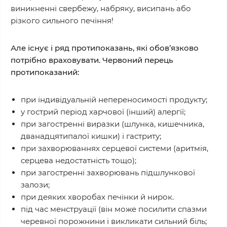
виникненні свербежу, набряку, висипань або
різкого сильного печіння!
Але існує і ряд протипоказань, які обов’язково
потрібно враховувати. Червоний перець
протипоказаний:
при індивідуальній непереносимості продукту;
у гострий період харчової (інший) алергії;
при загостренні виразки (шлунка, кишечника,
дванадцятипалої кишки) і гастриту;
при захворюваннях серцевої системи (аритмія,
серцева недостатність тощо);
при загостренні захворювань підшлункової
залози;
при деяких хворобах печінки й нирок.
під час менструації (він може посилити спазми
черевної порожнини і викликати сильний біль;