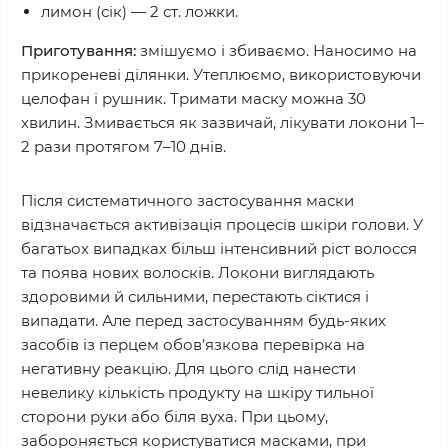
лимон (сік) — 2 ст. ложки.
Приготування:
змішуємо і збиваємо. Наносимо на
прикореневі ділянки. Утеплюємо, використовуючи
целофан і рушник. Тримати маску можна 30
хвилин. Змивається як зазвичай, лікувати локони 1–
2 рази протягом 7–10 днів.
Після систематичного застосування маски
відзначається активізація процесів шкіри голови. У
багатьох випадках більш інтенсивний ріст волосся
та поява нових волосків. Локони виглядають
здоровими й сильними, перестають сіктися і
випадати. Але перед застосуванням будь-яких
засобів із перцем обов’язкова перевірка на
негативну реакцію. Для цього слід нанести
невелику кількість продукту на шкіру тильної
сторони руки або біля вуха. При цьому,
забороняється користуватися масками, при