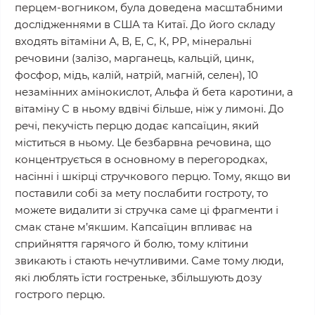
перцем-вогником, була доведена масштабними
дослідженнями в США та Китаї. До його складу
входять вітаміни А, В, Е, С, К, РР, мінеральні
речовини (залізо, марганець, кальцій, цинк,
фосфор, мідь, калій, натрій, магній, селен), 10
незамінних амінокислот, Альфа й бета каротини, а
вітаміну C в ньому вдвічі більше, ніж у лимоні. До
речі, пекучість перцю додає капсаїцин, який
міститься в ньому. Це безбарвна речовина, що
концентрується в основному в перегородках,
насінні і шкірці стручкового перцю. Тому, якщо ви
поставили собі за мету послабити гостроту, то
можете видалити зі стручка саме ці фрагменти і
смак стане м’якшим. Капсаїцин впливає на
сприйняття гарячого й болю, тому клітини
звикають і стають нечутливими. Саме тому люди,
які люблять їсти гостреньке, збільшують дозу
гострого перцю.