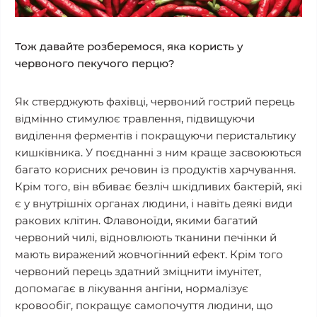
Тож давайте розберемося, яка користь у
червоного пекучого перцю?
Як стверджують фахівці, червоний гострий перець
відмінно стимулює травлення, підвищуючи
виділення ферментів і покращуючи перистальтику
кишківника. У поєднанні з ним краще засвоюються
багато корисних речовин із продуктів харчування.
Крім того, він вбиває безліч шкідливих бактерій, які
є у внутрішніх органах людини, і навіть деякі види
ракових клітин. Флавоноїди, якими багатий
червоний чилі, відновлюють тканини печінки й
мають виражений жовчогінний ефект. Крім того
червоний перець здатний зміцнити імунітет,
допомагає в лікування ангіни, нормалізує
кровообіг, покращує самопочуття людини, що