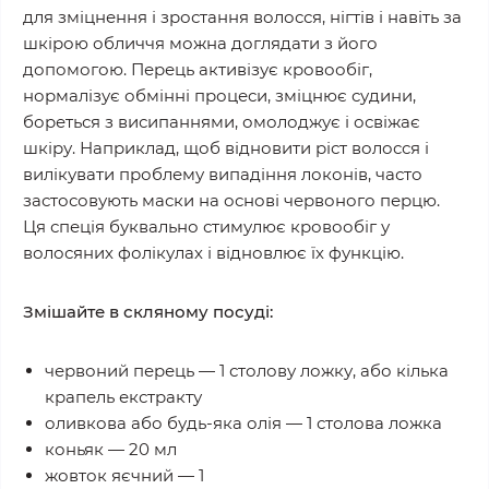
для зміцнення і зростання волосся, нігтів і навіть за
шкірою обличчя можна доглядати з його
допомогою. Перець активізує кровообіг,
нормалізує обмінні процеси, зміцнює судини,
бореться з висипаннями, омолоджує і освіжає
шкіру. Наприклад, щоб відновити ріст волосся і
вилікувати проблему випадіння локонів, часто
застосовують маски на основі червоного перцю.
Ця спеція буквально стимулює кровообіг у
волосяних фолікулах і відновлює їх функцію.
Змішайте в скляному посуді:
червоний перець — 1 столову ложку, або кілька
крапель екстракту
оливкова або будь-яка олія — 1 столова ложка
коньяк — 20 мл
жовток яєчний — 1