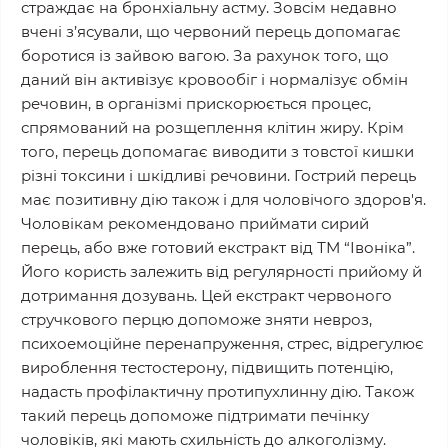
страждає на бронхіальну астму. Зовсім недавно
вчені з’ясували, що червоний перець допомагає
боротися із зайвою вагою. За рахунок того, що
даний він активізує кровообіг і нормалізує обмін
речовин, в організмі прискорюється процес,
спрямований на розщеплення клітин жиру. Крім
того, перець допомагає виводити з товстої кишки
різні токсини і шкідливі речовини. Гострий перець
має позитивну дію також і для чоловічого здоров'я.
Чоловікам рекомендовано приймати сирий
перець, або вже готовий екстракт від ТМ “Івоніка”.
Його користь залежить від регулярності прийому й
дотримання дозувань. Цей екстракт червоного
стручкового перцю допоможе зняти невроз,
психоемоційне перенапруження, стрес, відрегулює
вироблення тестостерону, підвищить потенцію,
надасть профілактичну протипухлинну дію. Також
такий перець допоможе підтримати печінку
чоловіків, які мають схильність до алкоголізму.