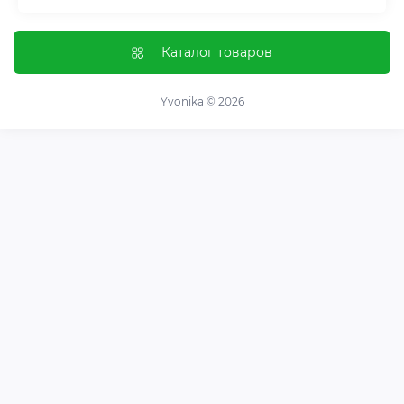
Контроль привычек и зависимостей
Отзывы о магазине
Иммунная система
Оплата и доставка
Каталог товаров
Гормональный баланс и обмен веществ
Обмен и возврат
Нервная система
О магазине
Yvonika © 2026
Суставы и кости
Пользовательское соглашение
Пищеварительная система
Контакты
Витамины и минералы
Карта сайта
Спортивные добавки