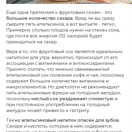
Еще одна претензия к фруктовым сокам - это
большое количество сахара
. Вряд ли вы сразу
съедите пять апельсинов, а вот выпьете - легко.
Примерно столько плодов нужно на стакан сока,
где почти вся энергия (112 калорий) будет
приходиться на сахар.
Вера в то, что фруктовый сок является идеальным
напитком для утра, вероятно, происходит от его
ассоциации с витаминами и антиоксидантами.
Принято считать, что именно свежевыжатый
апельсиновый сок полезнее кофе и чая, поскольку
содержит большое количество витаминов и
микроэлементов. Но диетологи не рекомендуют
пить апельсиновые фреши на голодный желудок,
поскольку
кислый сок раздражает слизистую
и
при постоянном употреблении на голодный
желудок может привести к гастриту.
Также
апельсиновый напиток опасен для зубов
.
Сахара и кислоты, которые в нем содержатся,
медленно, но тщательно разрушают зубную эмаль.