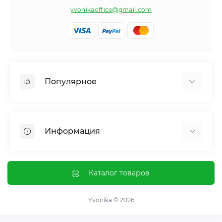
yvonikaoffice@gmail.com
Популярное
Женское здоровье
Мужское здоровье
Информация
Обмен веществ и вес
Контроль привычек и зависимостей
Отзывы о магазине
Иммунная система
Оплата и доставка
Каталог товаров
Гормональный баланс и обмен веществ
Обмен и возврат
Нервная система
О магазине
Yvonika © 2026
Суставы и кости
Пользовательское соглашение
Пищеварительная система